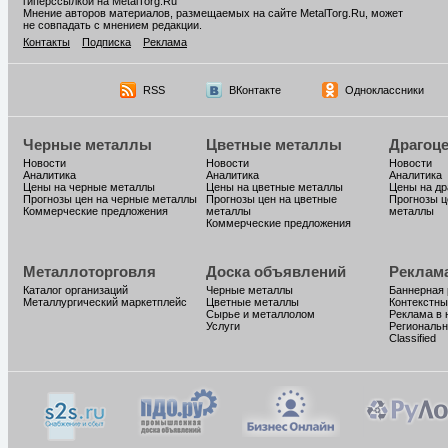
гиперссылкой на MetalTorg.Ru
Мнение авторов материалов, размещаемых на сайте MetalTorg.Ru, может
не совпадать с мнением редакции.
Контакты
Подписка
Реклама
RSS
ВКонтакте
Одноклассники
Черные металлы
Цветные металлы
Драгоц
Новости
Новости
Новости
Аналитика
Аналитика
Аналитика
Цены на черные металлы
Цены на цветные металлы
Цены на д
Прогнозы цен на черные металлы
Прогнозы цен на цветные
Прогнозы ц
Коммерческие предложения
металлы
металлы
Коммерческие предложения
Металлоторговля
Доска объявлений
Реклам
Каталог организаций
Черные металлы
Баннерная
Металлургический маркетплейс
Цветные металлы
Контекстны
Сырье и металлолом
Реклама в 
Услуги
Региональн
Classified