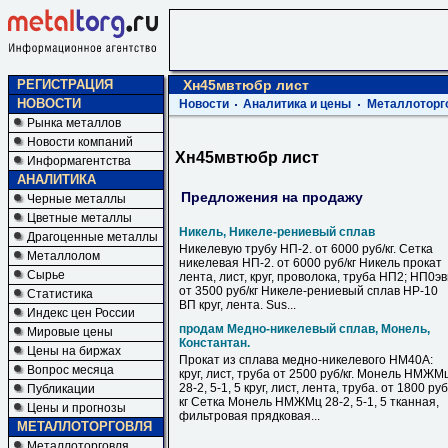
РЕГИСТРАЦИЯ
Хн45мвтюбр лист
НОВОСТИ
Новости
Аналитика и цены
Металлоторг
Рынка металлов
Новости компаний
Хн45мвтюбр лист
Информагентства
АНАЛИТИКА
Предложения на продажу
Черные металлы
Цветные металлы
Никель, Никеле-рениевый сплав
Драгоценные металлы
Никелевую трубу НП-2. от 6000 руб/кг. Сетка
Металлолом
никелевая НП-2. от 6000 руб/кг Никель прокат
Сырье
лента, лист, круг, проволока, труба НП2; НП0э
от 3500 руб/кг Никеле-рениевый сплав НР-10
Статистика
ВП круг, лента. Sus...
Индекс цен России
продам Медно-никелевый сплав, Монель,
Мировые цены
Константан.
Цены на биржах
Прокат из сплава медно-никелевого НМ40А:
Вопрос месяца
круг, лист, труба от 2500 руб/кг. Монель НМЖМ
28-2, 5-1, 5 круг, лист, лента, труба. от 1800 руб
Публикации
кг Сетка Монель НМЖМц 28-2, 5-1, 5 тканная,
Цены и прогнозы
фильтровая прядковая...
МЕТАЛЛОТОРГОВЛЯ
Металлоторговля