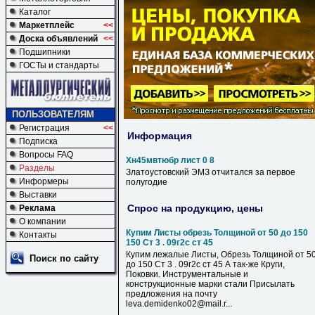
Каталог
Маркетплейс
<<
Доска объявлений
<<
Подшипники
ГОСТы и стандарты
ПОЛЬЗОВАТЕЛЯМ
Регистрация
<<
Информация
Подписка
Вопросы FAQ
Хн45мвтюбр лист 0 8
Разделы
Златоустовский ЭМЗ отчитался за первое
Информеры
полугодие
Выставки
Спрос на продукцию, цены
Реклама
О компании
Купим Листы обрезь Толщиной от 50 до 150
Контакты
150 Ст 3 . 09г2с ст 45
Купим лежалые Листы, Обрезь Толщиной от 5
Поиск по сайту
до 150 Ст 3 . 09г2с ст 45 А так-же Круги,
Поковки. Инструментальные и
конструкционные марки стали Присылать
предложения на почту
leva.demidenko02@mail.r...