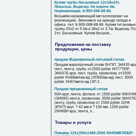
Купим трубы бесшовные 12х18н10т.
Лежалые. Вырезку. Не короче 4м.
Нержавеющие. 8-900-088-88-86.
Возьмём нержавеющий металлопрокат на
реализацию. Экономьте на аренде склада и
офиса. тел: 8-900-088-88-86. Купим титановые
трубы 25х2 от 5.5м и 38х2 от 3.7м. Вырезку. По
2тн. Бесшовные. Купим бесшов...
Предложения на поставку
продукции, цены
продам Жаропрочный литьевой сплав
Продам жаропрочный сплав ХН78Т, ЭИ435 круг
лист, лента, труба. от2500 руб\кг ХН77ТЮР,
ЭИ437Б круг, лист, труба, проволоку. от2500
руб/кг ХН68вмтюк-вд (ЭП693ва-вд) лист. 3000
руб/кг. ХН67мвтю-вд (ЭП 2...
Продам прецизионный сплав
50Н круг, лента, фольга. от 1500 руб/кг 40КХН
(ЭИ995) лента, проволока. 3500 руб/кг 36НХТ
ленту, трубу, проволоку от 1500 руб/кг 32НК
ЭП475 круг: ? 42 мм и ? 100 мм. 1200 руб/кг
29НКВИ круг, лента, л...
Товары и услуги
Поковка 125х350х1480-2000 ХН45МВТЮБР-