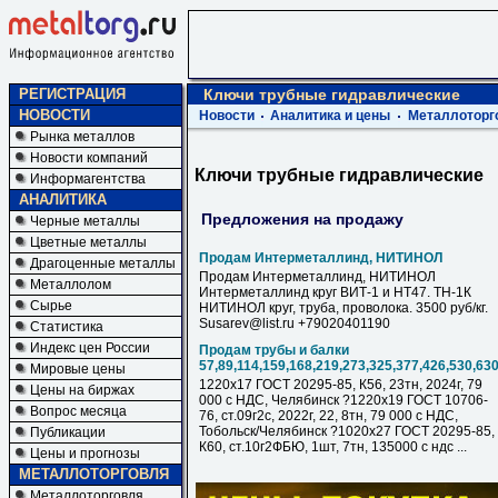
РЕГИСТРАЦИЯ
Ключи трубные гидравлические
НОВОСТИ
Новости
Аналитика и цены
Металлоторг
Рынка металлов
Новости компаний
Ключи трубные гидравлические
Информагентства
АНАЛИТИКА
Предложения на продажу
Черные металлы
Цветные металлы
Продам Интерметаллинд, НИТИНОЛ
Драгоценные металлы
Продам Интерметаллинд, НИТИНОЛ
Металлолом
Интерметаллинд круг ВИТ-1 и НТ47. ТН-1К
Сырье
НИТИНОЛ круг, труба, проволока. 3500 руб/кг.
Susarev@list.ru +79020401190
Статистика
Индекс цен России
Продам трубы и балки
57,89,114,159,168,219,273,325,377,426,530,63
Мировые цены
1220х17 ГОСТ 20295-85, К56, 23тн, 2024г, 79
Цены на биржах
000 с НДC, Челябинск ?1220х19 ГОСТ 10706-
Вопрос месяца
76, ст.09г2с, 2022г, 22, 8тн, 79 000 с НДC,
Тобольск/Челябинск ?1020х27 ГОСТ 20295-85,
Публикации
К60, ст.10г2ФБЮ, 1шт, 7тн, 135000 с ндс ...
Цены и прогнозы
МЕТАЛЛОТОРГОВЛЯ
Металлоторговля