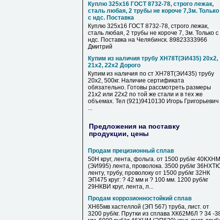
Куплю 325х16 ГОСТ 8732-78, строго лежак,
сталь любая, 2 трубы не короче 7,3м. Только
с ндс. Поставка
Куплю 325х16 ГОСТ 8732-78, строго лежак,
сталь любая, 2 трубы не короче 7, 3м. Только с
ндс. Поставка на Челябинск. 89823333966
Дмитрий
Купим из наличия трубу ХН78Т(ЭИ435) 20х2,
21х2, 22х2 Дорого
Купим из наличия по ст ХН78Т(ЭИ435) трубу
20х2, 500кг. Наличие сертификата
обязательно. Готовы рассмотреть размеры
21х2 или 22х2 по той же стали и в тех же
объемах. Тел (921)9410130 Игорь Григорьевич
...
Предложения на поставку
продукции, цены
Продам прецизионный сплав
50Н круг, лента, фольга. от 1500 руб/кг 40КХН
(ЭИ995) лента, проволока. 3500 руб/кг 36НХТ
ленту, трубу, проволоку от 1500 руб/кг 32НК
ЭП475 круг: ? 42 мм и ? 100 мм. 1200 руб/кг
29НКВИ круг, лента, л...
Продам коррозионностойкий сплав
ХН65мв хастеллой (ЭП 567) труба, лист. от
3200 руб/кг. Прутки из сплава ХК62М6Л ? 34 -3