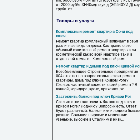
мм. 6000 руб/кг 46ХНМ (ЭП630) круг, лист, труб
от 2000 руб/кг ХН40мдтю уи д (ЭП543УИ Д) круг
труба. от ...
Товары и услуги
Комплексный ремонт квартир в Сочи под
ключ
Ремонт квартир комплексный включает в себя
различные виды отделки. Как правило это
обычный капитальный ремонт квартиры или
косметический как во всей квартире так и в
отдельной комнате. Комплексный рем...
Ремонт квартир и домов под ключ Кривой Ро
Всеобъемлющее Строительное предприятие
004 ответит на вопрос сколько стоит ремонт
квартиры, дома под ключ в Кривом Роге?
Сколько частичный косметический ремонт? В
ванной, коридоре, кухне, прихожая, хо...
Застеклить балкон под ключ Кривой Рог
Сколько стоит застеклить балкон под ключ в
Кривом Роге? Лоджию? Вопросик есть. Ответ
будет различный. Балкончики и лоджии бываю
разные. Большие широкие и маленькие
узенькие, высокие в Сталинку и низк...