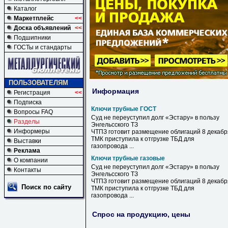
Каталог
Маркетплейс
<<
Доска объявлений
<<
Подшипники
ГОСТы и стандарты
ПОЛЬЗОВАТЕЛЯМ
Информация
Регистрация
<<
Подписка
Ключи трубные ГОСТ
Вопросы FAQ
Суд не переуступил долг «Эстару» в пользу
Разделы
Энгельсского ТЗ
Информеры
ЧТПЗ готовит размещение облигаций 8 декабр
ТМК приступила к отгрузке ТБД для
Выставки
газопровода ...
Реклама
Ключи трубные газовые
О компании
Суд не переуступил долг «Эстару» в пользу
Контакты
Энгельсского ТЗ
ЧТПЗ готовит размещение облигаций 8 декабр
Поиск по сайту
ТМК приступила к отгрузке ТБД для
газопровода ...
Спрос на продукцию, цены