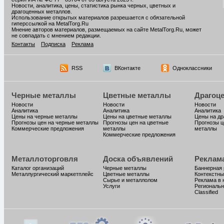
Новости, аналитика, цены, статистика рынка черных, цветных и
драгоценных металлов.
Использование открытых материалов разрешается с обязательной
гиперссылкой на MetalTorg.Ru
Мнение авторов материалов, размещаемых на сайте MetalTorg.Ru, может
не совпадать с мнением редакции.
Контакты
Подписка
Реклама
RSS
ВКонтакте
Одноклассники
Черные металлы
Цветные металлы
Драгоц
Новости
Новости
Новости
Аналитика
Аналитика
Аналитика
Цены на черные металлы
Цены на цветные металлы
Цены на д
Прогнозы цен на черные металлы
Прогнозы цен на цветные
Прогнозы ц
Коммерческие предложения
металлы
металлы
Коммерческие предложения
Металлоторговля
Доска объявлений
Реклам
Каталог организаций
Черные металлы
Баннерная
Металлургический маркетплейс
Цветные металлы
Контекстны
Сырье и металлолом
Реклама в 
Услуги
Региональн
Classified