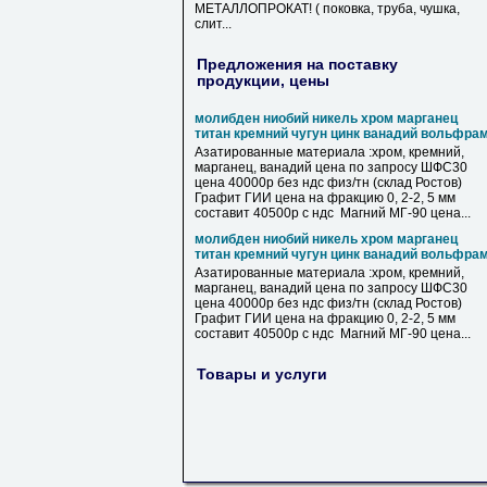
МЕТАЛЛОПРОКАТ! ( поковка, труба, чушка,
слит...
Предложения на поставку
продукции, цены
молибден ниобий никель хром марганец
титан кремний чугун цинк ванадий вольфра
Азатированные материала :хром, кремний,
марганец, ванадий цена по запросу ШФС30
цена 40000р без ндс физ/тн (склад Ростов)
Графит ГИИ цена на фракцию 0, 2-2, 5 мм
составит 40500р с ндс Магний МГ-90 цена...
молибден ниобий никель хром марганец
титан кремний чугун цинк ванадий вольфра
Азатированные материала :хром, кремний,
марганец, ванадий цена по запросу ШФС30
цена 40000р без ндс физ/тн (склад Ростов)
Графит ГИИ цена на фракцию 0, 2-2, 5 мм
составит 40500р с ндс Магний МГ-90 цена...
Товары и услуги