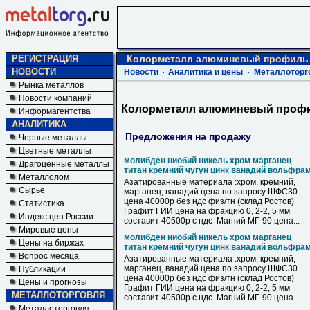
РЕГИСТРАЦИЯ
Колорметалл алюминевый профиль
НОВОСТИ
Новости
Аналитика и цены
Металлоторг
Рынка металлов
Новости компаний
Колорметалл алюминевый проф
Информагентства
АНАЛИТИКА
Предложения на продажу
Черные металлы
Цветные металлы
молибден ниобий никель хром марганец
Драгоценные металлы
титан кремний чугун цинк ванадий вольфра
Металлолом
Азатированные материала :хром, кремний,
Сырье
марганец, ванадий цена по запросу ШФС30
цена 40000р без ндс физ/тн (склад Ростов)
Статистика
Графит ГИИ цена на фракцию 0, 2-2, 5 мм
Индекс цен России
составит 40500р с ндс Магний МГ-90 цена...
Мировые цены
молибден ниобий никель хром марганец
Цены на биржах
титан кремний чугун цинк ванадий вольфра
Вопрос месяца
Азатированные материала :хром, кремний,
марганец, ванадий цена по запросу ШФС30
Публикации
цена 40000р без ндс физ/тн (склад Ростов)
Цены и прогнозы
Графит ГИИ цена на фракцию 0, 2-2, 5 мм
МЕТАЛЛОТОРГОВЛЯ
составит 40500р с ндс Магний МГ-90 цена...
Металлоторговля