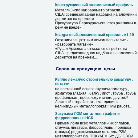
Конструкционный алюминиевый профиль
Металл-Экспо как барометр отрасли
США: среднезападная надбавка на алюминий
держится на прежнем...
Прокуратура Первоуральска: сток ржавчины в
реку не вреден ...
Квадратный алюминиевый профиль м1-19
Охотники за цветным ломом попытались
«разобрать магазин»
«Русал Арменал» отказался от рейтинга
США: среднезападная надбавка на алюминий
держится на прежнем...
Спрос на продукцию, цены
Куплю лежалую строительную арматуру ,
остатки
на постоянной основе скупаем арматуру ,
арматура гладкая , балку , лист , труба , труба
профильная , проволоку и много другого!!
Лежалый второй сорт некондиция и
неликвидный металлопрокат!!! Мы работа...
Закупаем ЛОМ металлов, графит и
ферросплавы в НСК
Примем лома всех металлов и их сплавов,
стружка, лигатуры, ферросплавы, порошки
(оксиды) редкоземельные металлы РЗМ,
металлопрокат б/у. ПОКУАЕМ Б/У ДЕЛОВОЙ