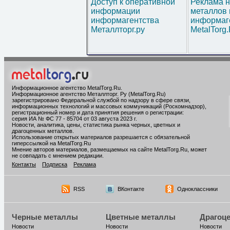
Доступ к оперативной
Реклама н
информации
металлов 
информагентства
информаг
Металлторг.ру
MetalTorg
Информационное агентство MetalTorg.Ru
.
Информационное агентство Металлторг. Ру (MetalTorg.Ru)
зарегистрировано Федеральной службой по надзору в сфере связи,
информационных технологий и массовых коммуникаций (Роскомнадзор),
регистрационный номер и дата принятия решения о регистрации:
серия ИА № ФС 77 - 85704 от 03 августа 2023 г.
Новости, аналитика, цены, статистика рынка черных, цветных и
драгоценных металлов.
Использование открытых материалов разрешается с обязательной
гиперссылкой на MetalTorg.Ru
Мнение авторов материалов, размещаемых на сайте MetalTorg.Ru, может
не совпадать с мнением редакции.
Контакты
Подписка
Реклама
RSS
ВКонтакте
Одноклассники
Черные металлы
Цветные металлы
Драгоц
Новости
Новости
Новости