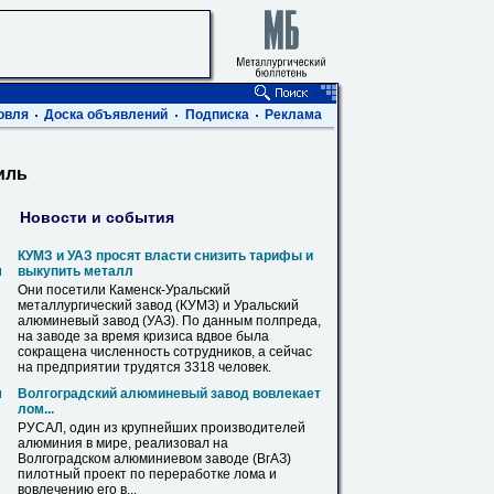
овля
Доска объявлений
Подписка
Реклама
иль
Новости и события
КУМЗ и УАЗ просят власти снизить тарифы и
м
выкупить металл
Они посетили Каменск-Уральский
металлургический завод (КУМЗ) и Уральский
алюминевый
завод (УАЗ). По данным полпреда,
на заводе за время кризиса вдвое была
сокращена численность сотрудников, а сейчас
на предприятии трудятся 3318 человек.
м
Волгоградский
алюминевый
завод вовлекает
лом...
РУСАЛ, один из крупнейших производителей
алюминия в мире, реализовал на
Волгоградском алюминиевом заводе (ВгАЗ)
пилотный проект по переработке лома и
вовлечению его в...