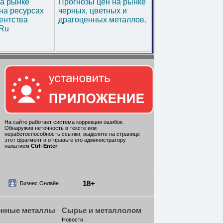
а рынке
Прогнозы цен на рынке
на ресурсах
черных, цветных и
ентства
драгоценных металлов.
.Ru
На сайте работает система коррекции ошибок.
Обнаружив неточность в тексте или
неработоспособность ссылки, выделите на странице
этот фрагмент и отправьте его администратору
нажатием
Ctrl
+
Enter
.
18+
Бизнес Онлайн
енные металлы
Сырье и металлолом
Новости