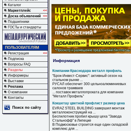
Каталог
Маркетплейс
<<
Доска объявлений
<<
Подшипники
ГОСТы и стандарты
ПОЛЬЗОВАТЕЛЯМ
Регистрация
<<
Подписка
Информация
Вопросы FAQ
Разделы
Компании Краснодара металл профиль
Информеры
"Брок-Инвест-Сервис": активный сезон на
стальном рынке ...
Выставки
РУСАЛ обеспечит 300 цельноалюминиевых
Реклама
салонов трамваев
О компании
... поставок металлопроката для
компании
"
Металл
Профиль
"
Контакты
Кокшетау цветной профлист размер цена
Поиск по сайту
EVRAZ STEEL BUILDING завершил монтаж
металлоконструкций на ...
Беспилотник пробил крышу цеха "Завода
Стальнофф" в Липецке
В Подмосковье строится еще один складской
комплекс для ...