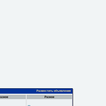
Разместить объявление
азное
Разное