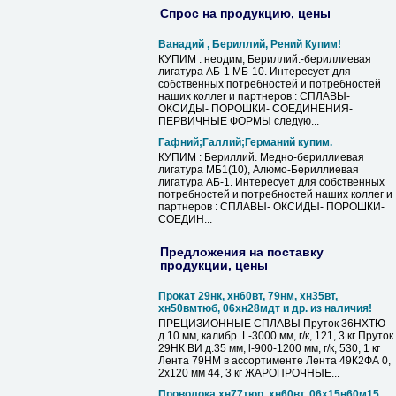
Спрос на продукцию, цены
Ванадий , Бериллий, Рений Купим!
КУПИМ : неодим, Бериллий.-бериллиевая
лигатура АБ-1 МБ-10. Интересует для
собственных потребностей и потребностей
наших коллег и партнеров : СПЛАВЫ-
ОКСИДЫ- ПОРОШКИ- СОЕДИНЕНИЯ-
ПЕРВИЧНЫЕ ФОРМЫ следую...
Гафний;Галлий;Германий купим.
КУПИМ : Бериллий. Медно-бериллиевая
лигатура МБ1(10), Алюмо-Бериллиевая
лигатура АБ-1. Интересует для собственных
потребностей и потребностей наших коллег и
партнеров : СПЛАВЫ- ОКСИДЫ- ПОРОШКИ-
СОЕДИН...
Предложения на поставку
продукции, цены
Прокат 29нк, хн60вт, 79нм, хн35вт,
хн50вмтюб, 06хн28мдт и др. из наличия!
ПРЕЦИЗИОННЫЕ СПЛАВЫ Пруток 36НХТЮ
д.10 мм, калибр. L-3000 мм, г/к, 121, 3 кг Пруток
29НК ВИ д.35 мм, l-900-1200 мм, г/к, 530, 1 кг
Лента 79НМ в ассортименте Лента 49К2ФА 0,
2х120 мм 44, 3 кг ЖАРОПРОЧНЫЕ...
Проволока хн77тюр, хн60вт, 06х15н60м15,