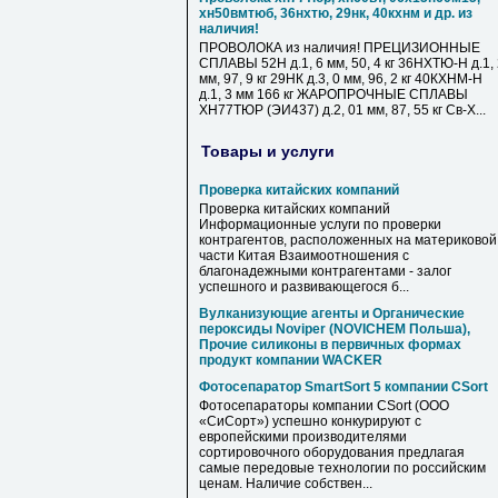
хн50вмтюб, 36нхтю, 29нк, 40кхнм и др. из
наличия!
ПРОВОЛОКА из наличия! ПРЕЦИЗИОННЫЕ
СПЛАВЫ 52Н д.1, 6 мм, 50, 4 кг 36НХТЮ-Н д.1,
мм, 97, 9 кг 29НК д.3, 0 мм, 96, 2 кг 40КХНМ-Н
д.1, 3 мм 166 кг ЖАРОПРОЧНЫЕ СПЛАВЫ
ХН77ТЮР (ЭИ437) д.2, 01 мм, 87, 55 кг Св-Х...
Товары и услуги
Проверка китайских компаний
Проверка китайских компаний
Информационные услуги по проверки
контрагентов, расположенных на материковой
части Китая Взаимоотношения с
благонадежными контрагентами - залог
успешного и развивающегося б...
Вулканизующие агенты и Органические
пероксиды Noviper (NOVICHEM Польша),
Прочие силиконы в первичных формах
продукт компании WACKER
Фотосепаратор SmartSort 5 компании CSort
Фотосепараторы компании CSort (ООО
«СиСорт») успешно конкурируют с
европейскими производителями
сортировочного оборудования предлагая
самые передовые технологии по российским
ценам. Наличие собствен...