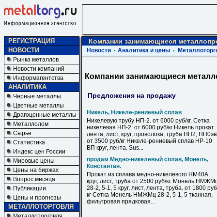
РЕГИСТРАЦИЯ
Компании занимающиеся металлопр
НОВОСТИ
Новости
Аналитика и цены
Металлоторг
Рынка металлов
Новости компаний
Компании занимающиеся металл
Информагентства
АНАЛИТИКА
Предложения на продажу
Черные металлы
Цветные металлы
Никель, Никеле-рениевый сплав
Драгоценные металлы
Никелевую трубу НП-2. от 6000 руб/кг. Сетка
Металлолом
никелевая НП-2. от 6000 руб/кг Никель прокат
Сырье
лента, лист, круг, проволока, труба НП2; НП0э
от 3500 руб/кг Никеле-рениевый сплав НР-10
Статистика
ВП круг, лента. Sus...
Индекс цен России
продам Медно-никелевый сплав, Монель,
Мировые цены
Константан.
Цены на биржах
Прокат из сплава медно-никелевого НМ40А:
Вопрос месяца
круг, лист, труба от 2500 руб/кг. Монель НМЖМ
28-2, 5-1, 5 круг, лист, лента, труба. от 1800 руб
Публикации
кг Сетка Монель НМЖМц 28-2, 5-1, 5 тканная,
Цены и прогнозы
фильтровая прядковая...
МЕТАЛЛОТОРГОВЛЯ
Металлоторговля