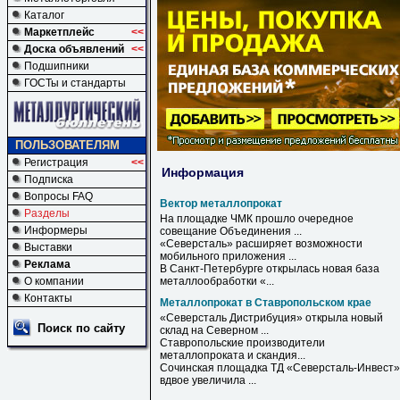
Каталог
Маркетплейс
<<
Доска объявлений
<<
Подшипники
ГОСТы и стандарты
ПОЛЬЗОВАТЕЛЯМ
Регистрация
<<
Информация
Подписка
Вопросы FAQ
Вектор металлопрокат
Разделы
На площадке ЧМК прошло очередное
Информеры
совещание Объединения ...
«Северсталь» расширяет возможности
Выставки
мобильного приложения ...
Реклама
В Санкт-Петербурге открылась новая база
О компании
металлообработки «...
Контакты
Металлопрокат в Ставропольском крае
«Северсталь Дистрибуция» открыла новый
Поиск по сайту
склад на Северном ...
Ставропольские
производители
металлопроката
и скандия...
Сочинская площадка ТД «Северсталь-Инвест»
вдвое увеличила ...