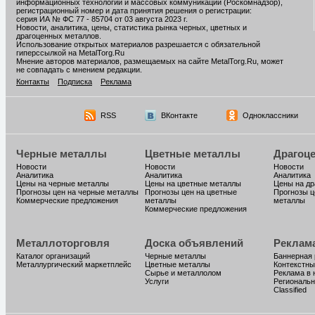
информационных технологий и массовых коммуникаций (Роскомнадзор),
регистрационный номер и дата принятия решения о регистрации:
серия ИА № ФС 77 - 85704 от 03 августа 2023 г.
Новости, аналитика, цены, статистика рынка черных, цветных и
драгоценных металлов.
Использование открытых материалов разрешается с обязательной
гиперссылкой на MetalTorg.Ru
Мнение авторов материалов, размещаемых на сайте MetalTorg.Ru, может
не совпадать с мнением редакции.
Контакты
Подписка
Реклама
RSS
ВКонтакте
Одноклассники
Черные металлы
Цветные металлы
Драгоц
Новости
Новости
Новости
Аналитика
Аналитика
Аналитика
Цены на черные металлы
Цены на цветные металлы
Цены на д
Прогнозы цен на черные металлы
Прогнозы цен на цветные
Прогнозы ц
Коммерческие предложения
металлы
металлы
Коммерческие предложения
Металлоторговля
Доска объявлений
Реклам
Каталог организаций
Черные металлы
Баннерная
Металлургический маркетплейс
Цветные металлы
Контекстны
Сырье и металлолом
Реклама в 
Услуги
Региональн
Classified