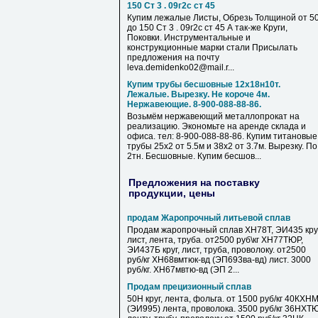
150 Ст 3 . 09г2с ст 45
Купим лежалые Листы, Обрезь Толщиной от 5
до 150 Ст 3 . 09г2с ст 45 А так-же Круги,
Поковки. Инструментальные и
конструкционные марки стали Присылать
предложения на почту
leva.demidenko02@mail.r...
Купим трубы бесшовные 12х18н10т.
Лежалые. Вырезку. Не короче 4м.
Нержавеющие. 8-900-088-88-86.
Возьмём нержавеющий металлопрокат на
реализацию. Экономьте на аренде склада и
офиса. тел: 8-900-088-88-86. Купим титановые
трубы 25х2 от 5.5м и 38х2 от 3.7м. Вырезку. По
2тн. Бесшовные. Купим бесшов...
Предложения на поставку
продукции, цены
продам Жаропрочный литьевой сплав
Продам жаропрочный сплав ХН78Т, ЭИ435 круг
лист, лента, труба. от2500 руб\кг ХН77ТЮР,
ЭИ437Б круг, лист, труба, проволоку. от2500
руб/кг ХН68вмтюк-вд (ЭП693ва-вд) лист. 3000
руб/кг. ХН67мвтю-вд (ЭП 2...
Продам прецизионный сплав
50Н круг, лента, фольга. от 1500 руб/кг 40КХН
(ЭИ995) лента, проволока. 3500 руб/кг 36НХТ