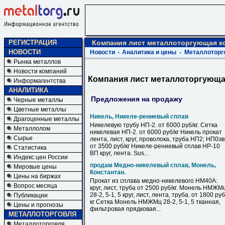
РЕГИСТРАЦИЯ
Компания лист металлоторгующая к
НОВОСТИ
Новости
Аналитика и цены
Металлоторг
Рынка металлов
Новости компаний
Компания лист металлоторгующа
Информагентства
АНАЛИТИКА
Предложения на продажу
Черные металлы
Цветные металлы
Никель, Никеле-рениевый сплав
Драгоценные металлы
Никелевую трубу НП-2. от 6000 руб/кг. Сетка
Металлолом
никелевая НП-2. от 6000 руб/кг Никель прокат
Сырье
лента, лист, круг, проволока, труба НП2; НП0э
от 3500 руб/кг Никеле-рениевый сплав НР-10
Статистика
ВП круг, лента. Sus...
Индекс цен России
продам Медно-никелевый сплав, Монель,
Мировые цены
Константан.
Цены на биржах
Прокат из сплава медно-никелевого НМ40А:
Вопрос месяца
круг, лист, труба от 2500 руб/кг. Монель НМЖМ
28-2, 5-1, 5 круг, лист, лента, труба. от 1800 руб
Публикации
кг Сетка Монель НМЖМц 28-2, 5-1, 5 тканная,
Цены и прогнозы
фильтровая прядковая...
МЕТАЛЛОТОРГОВЛЯ
Металлоторговля