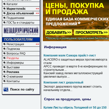
Каталог
Маркетплейс
<<
Доска объявлений
<<
Подшипники
ГОСТы и стандарты
ПОЛЬЗОВАТЕЛЯМ
Регистрация
<<
Информация
Подписка
Вопросы FAQ
Компания маяк Самара прайст-лист
Разделы
ALACERO о защитных мерах против импорта
Информеры
стали
АРСС проведет в марте 6-ю конференцию по
Выставки
строительным ...
Реклама
Канский завод легких металлоконструкций
О компании
увеличил выпуск ...
Контакты
Компания лист дюралевый
Экспорт
дюралевого
прутка может стоить
Поиск по сайту
начальнику отдела...
Спрос на продукцию, цены
Купим Листы обрезь Толщиной от 50 до 150