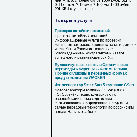
ленту, трубу, проволоку от 1500 руб/кг 32НК
ЭП475 круг: ? 42 мм и ? 100 мм. 1200 руб/кг
29НКВИ круг, лента, л...
Товары и услуги
Проверка китайских компаний
Проверка китайских компаний
Информационные услуги по проверки
контрагентов, расположенных на материковой
части Китая Взаимоотношения с
благонадежными контрагентами - залог
успешного и развивающегося б...
Вулканизующие агенты и Органические
пероксиды Noviper (NOVICHEM Польша),
Прочие силиконы в первичных формах
продукт компании WACKER
Фотосепаратор SmartSort 5 компании CSort
Фотосепараторы компании CSort (ООО
«СиСорт») успешно конкурируют с
европейскими производителями
сортировочного оборудования предлагая
самые передовые технологии по российским
ценам. Наличие собствен...