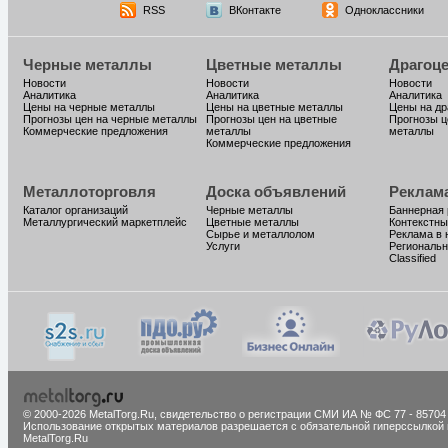
RSS
ВКонтакте
Одноклассники
Черные металлы
Цветные металлы
Драгоц
Новости
Новости
Новости
Аналитика
Аналитика
Аналитика
Цены на черные металлы
Цены на цветные металлы
Цены на д
Прогнозы цен на черные металлы
Прогнозы цен на цветные
Прогнозы ц
Коммерческие предложения
металлы
металлы
Коммерческие предложения
Металлоторговля
Доска объявлений
Реклам
Каталог организаций
Черные металлы
Баннерная
Металлургический маркетплейс
Цветные металлы
Контекстны
Сырье и металлолом
Реклама в 
Услуги
Региональн
Classified
© 2000-2026 MetalTorg.Ru,
cвидетельство о регистрации СМИ ИА № ФС 77 - 85704
Использование открытых материалов разрешается с обязательной гиперссылкой 
MetalTorg.Ru