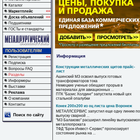
Каталог
Маркетплейс
<<
Доска объявлений
<<
Подшипники
ГОСТы и стандарты
ПОЛЬЗОВАТЕЛЯМ
Информация
Регистрация
<<
Подписка
Конструкции металлических щитов прайс-
Вопросы FAQ
лист
Разделы
Ашинский МЗ освоил выпуск готовых
Информеры
трансформаторов тока
Немецкие ученые обещают прорыв в
Выставки
материалах для авиационных ...
Реклама
ПТК "Базис Холдинг" запустила новый цех
О компании
стальной опалубки
Контакты
Конек 200х200 из оц листа цена Воронеж
МЕТАЛЛСЕРВИС запустил еще одну линию по
Поиск по сайту
выпуску сварной ...
"МЗ Балаково" расширил линейку выпускаемог
металлопроката
ТФД "Брок-Инвест-Сервис" прогнозирует
состояние рынка на ...