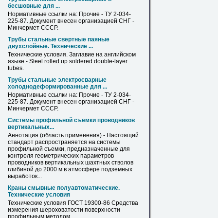
бесшовные для ...
Нормативные ссылки
на
: Прочие - ТУ 2-034-
225-87. Документ внесен организацией СНГ -
Минчермет СССР.
Трубы стальные свертные паяные
двухслойные. Технические ...
Технические условия. Заглавие
на
английском
языке - Steel rolled up soldered double-layer
tubes.
Трубы стальные электросварные
холоднодеформированные для ...
Нормативные ссылки
на
: Прочие - ТУ 2-034-
225-87. Документ внесен организацией СНГ -
Минчермет СССР.
Системы
профильной
съемки проводников
вертикальных...
Аннотация (область применения) - Настоящий
стандарт распространяется
на
системы
профильной
съемки, предназначенные для
контроля геометрических параметров
проводников вертикальных шахтных стволов
глибиной до 2000 м в атмосфере подземных
выработок...
Краны смывные полуавтоматические.
Технические условия
Технические условия ГОСТ 19300-86 Средства
измерения шероховатости поверхности
профильным
методом.