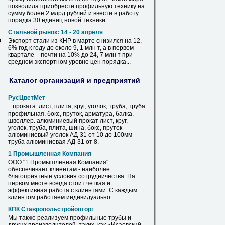
позволила приобрести
профильную
технику
на
сумму более 2 млрд рублей и ввести в работу
порядка 30 единиц новой техники.
Стальной рынок: 14 - 20 апреля
0
Экспорт стали из КНР в марте снизился
на
12,
6% год к году до около 9, 1 млн т, а в первом
квартале – почти
на
10% до 24, 7 млн т при
среднем экспортном уровне цен порядка...
Каталог организаций и предприятий
РусЦветМет
...проката:
лист
, плита, круг, уголок, труба, труба
профильная
, бокс, пруток, арматура, балка,
швеллер. алюминиевый прокат
лист
, круг,
уголок, труба, плита, шина, бокс, пруток
алюминиевый уголок АД-31 от 10 до 100мм
труба алюминиевая АД-31 от 8.
1 Промышленная Компания
ООО "1 Промышленная Компания"
обеспечивает клиентам - наиболее
благоприятные условия сотрудничества.
На
первом месте всегда стоит четкая и
эффективная работа с клиентами. С каждым
клиентом работаем индивидуально.
КПК Ставропольстройопторг
Мы также реализуем
профильные
трубы и