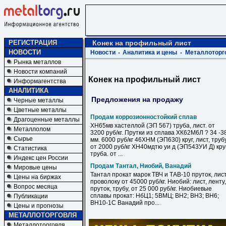
РЕГИСТРАЦИЯ
Конек на профильный лист
НОВОСТИ
Новости
Аналитика и цены
Металлоторг
Рынка металлов
Новости компаний
Конек на профильный лист
Информагентства
АНАЛИТИКА
Предложения на продажу
Черные металлы
Цветные металлы
Продам коррозионностойкий сплав
Драгоценные металлы
ХН65мв хастеллой (ЭП 567) труба, лист. от
Металлолом
3200 руб/кг. Прутки из сплава ХК62М6Л ? 34 -3
Сырье
мм. 6000 руб/кг 46ХНМ (ЭП630) круг, лист, труб
от 2000 руб/кг ХН40мдтю уи д (ЭП543УИ Д) круг
Статистика
труба. от ...
Индекс цен России
Продам Тантал, Ниобий, Ванадий
Мировые цены
Тантал прокат марок ТВЧ и ТАВ-10 пруток, лист
Цены на биржах
проволоку от 45000 руб/кг. Ниобий: лист, ленту,
Вопрос месяца
пруток, трубу, от 25 000 руб/кг. Ниобиевые
сплавы прокат: НбЦ1; 5ВМЦ; ВН2; ВН3; ВН6;
Публикации
ВН10-1С Ванадий про...
Цены и прогнозы
МЕТАЛЛОТОРГОВЛЯ
Металлоторговля