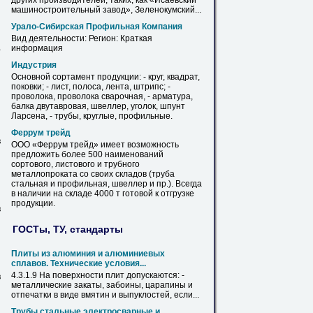
других производителей, таких, как «Исаевский
машиностроительный завод», Зеленокумский...
Урало-Сибирская
Профильная
Компания
Вид деятельности: Регион: Краткая
информация
-
Индустрия
Основной сортамент продукции: - круг, квадрат,
поковки; -
лист
, полоса, лента, штрипс; -
проволока, проволока сварочная, - арматура,
балка двутавровая, швеллер, уголок, шпунт
Ларсена, - трубы, круглые,
профильные
.
Феррум трейд
в
ООО «Феррум трейд» имеет возможность
предложить более 500 наименований
сортового, листового и трубного
металлопроката со своих складов (труба
стальная и
профильная
, швеллер и пр.). Всегда
в наличии
на
складе 4000 т готовой к отгрузке
продукции.
в
ГОСТы, ТУ, стандарты
Плиты из алюминия и алюминиевых
сплавов. Технические условия...
4.3.1.9
На
поверхности плит допускаются: -
в
металлические закаты, забоины, царапины и
отпечатки в виде вмятин и выпуклостей, если...
Трубы стальные электросварные и