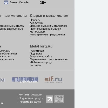
18+
Бизнес Онлайн
енные металлы
Сырье и металлолом
Новости
Аналитика
рагоценные металлы
Цены на сырье и металлолом
ен на драгоценные
Прогнозы цен на сырье и
металлолом
Коммерческие предложения
а
MetalTorg.Ru
 реклама
Регистрация
е объявления
Подписка
новостях
Вопросы по сайту
ая реклама
Ограничение ответственности
ИА Металлторг.ру
Контакты
Контакты редакции
Подписка на услуги
Реклама на сайте
на