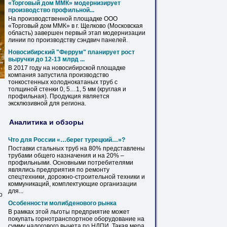
«Торговый дом ММК» модернизирует
производство
профильной
...
На
производственной площадке ООО
«Торговый дом ММК» в г. Щелково (Московская
область) завершен первый этап модернизации
линии по производству сэндвич панелей.
Новосибирский "Феррум" планирует рост
выручки до 12-13 млрд ...
В 2017 году
на
новосибирской площадке
компания запустила производство
тонкостенных холоднокатаных труб с
толщиной стенки 0, 5…1, 5 мм (круглая и
профильная
). Продукция является
эксклюзивной для региона.
Аналитика и обзоры
Что для России «…берег турецкий…»?
Поставки стальных труб
на
80% представлены
трубами общего назначения и
на
20% –
профильными
. Основными потребителями
являлись предприятия по ремонту
спецтехники, дорожно-строительной техники и
коммуникаций, комплектующие организации
для...
о
Особенности молибденового рынка
В рамках этой льготы предприятие может
покупать горнотранспортное оборудование
на
сумму налогового вычета по НДПИ. Такая мера