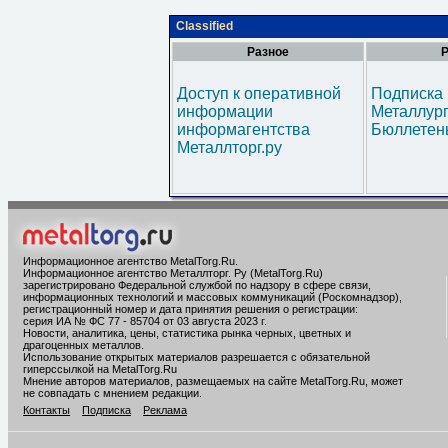
Classified
Разное
Р
Доступ к оперативной
Подписка 
информации
Металлур
информагентства
Бюллетен
Металлторг.ру
Информационное агентство MetalTorg.Ru
.
Информационное агентство Металлторг. Ру (MetalTorg.Ru)
зарегистрировано Федеральной службой по надзору в сфере связи,
информационных технологий и массовых коммуникаций (Роскомнадзор),
регистрационный номер и дата принятия решения о регистрации:
серия ИА № ФС 77 - 85704 от 03 августа 2023 г.
Новости, аналитика, цены, статистика рынка черных, цветных и
драгоценных металлов.
Использование открытых материалов разрешается с обязательной
гиперссылкой на MetalTorg.Ru
Мнение авторов материалов, размещаемых на сайте MetalTorg.Ru, может
не совпадать с мнением редакции.
Контакты
Подписка
Реклама