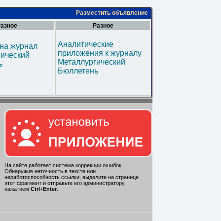
Разместить объявление
азное
Разное
Аналитические
на журнал
приложения к журналу
гический
Металлургический
ь
Бюллетень
На сайте работает система коррекции ошибок.
Обнаружив неточность в тексте или
неработоспособность ссылки, выделите на странице
этот фрагмент и отправьте его администратору
нажатием
Ctrl
+
Enter
.