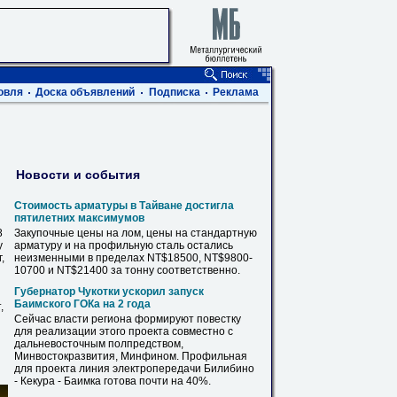
овля
Доска объявлений
Подписка
Реклама
Новости и события
Стоимость арматуры в Тайване достигла
пятилетних максимумов
8
Закупочные цены
на
лом, цены
на
стандартную
у
арматуру и
на
профильную
сталь остались
,
неизменными в пределах NT$18500, NT$9800-
10700 и NT$21400 за тонну соответственно.
Губернатор Чукотки ускорил запуск
Баимского ГОКа
на
2 года
,
Сейчас власти региона формируют повестку
для реализации этого проекта совместно с
дальневосточным полпредством,
Минвостокразвития, Минфином.
Профильная
для проекта линия электропередачи Билибино
- Кекура - Баимка готова почти
на
40%.