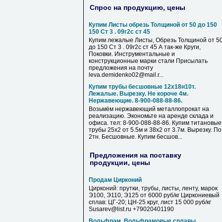
Спрос на продукцию, цены
Купим Листы обрезь Толщиной от 50 до 150
150 Ст 3 . 09г2с ст 45
Купим лежалые Листы, Обрезь Толщиной от 5
до 150 Ст 3 . 09г2с ст 45 А так-же Круги,
Поковки. Инструментальные и
конструкционные марки стали Присылать
предложения на почту
leva.demidenko02@mail.r...
Купим трубы бесшовные 12х18н10т.
Лежалые. Вырезку. Не короче 4м.
Нержавеющие. 8-900-088-88-86.
Возьмём нержавеющий металлопрокат на
реализацию. Экономьте на аренде склада и
офиса. тел: 8-900-088-88-86. Купим титановые
трубы 25х2 от 5.5м и 38х2 от 3.7м. Вырезку. По
2тн. Бесшовные. Купим бесшов...
Предложения на поставку
продукции, цены
Продам Цирконий
Цирконий: прутки, трубы, листы, ленту, марок
Э100, Э110, Э125 от 6000 руб/кг Циркониевый
сплав: ЦГ-20; ЦН-25 круг, лист 15 000 руб/кг
Susarev@list.ru +79020401190
Вольфрам, Вольфрамовые сплавы,