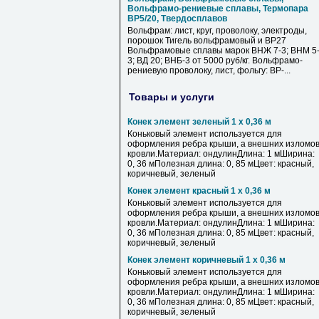
Вольфрамо-рениевые сплавы, Термопара
ВР5/20, Твердосплавов
Вольфрам: лист, круг, проволоку, электроды,
порошок Тигель вольфрамовый и ВР27
Вольфрамовые сплавы марок ВНЖ 7-3; ВНМ 5
3; ВД 20; ВНБ-3 от 5000 руб/кг. Вольфрамо-
рениевую проволоку, лист, фольгу: ВР-...
Товары и услуги
Конек элемент зеленый 1 х 0,36 м
Коньковый элемент используется для
оформления ребра крыши, а внешних изломо
кровли.Материал: ондулинДлина: 1 мШирина:
0, 36 мПолезная длина: 0, 85 мЦвет: красный,
коричневый, зеленый
Конек элемент красный 1 х 0,36 м
Коньковый элемент используется для
оформления ребра крыши, а внешних изломо
кровли.Материал: ондулинДлина: 1 мШирина:
0, 36 мПолезная длина: 0, 85 мЦвет: красный,
коричневый, зеленый
Конек элемент коричневый 1 х 0,36 м
Коньковый элемент используется для
оформления ребра крыши, а внешних изломо
кровли.Материал: ондулинДлина: 1 мШирина:
0, 36 мПолезная длина: 0, 85 мЦвет: красный,
коричневый, зеленый