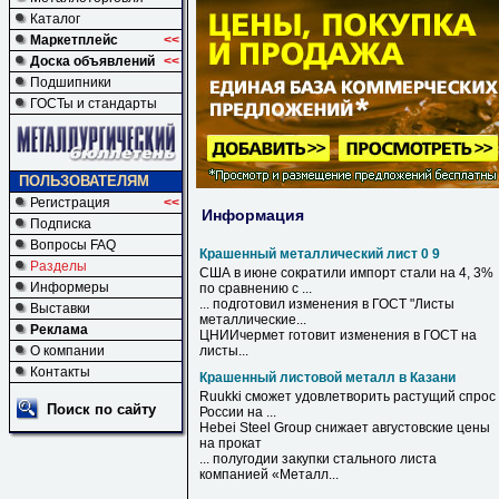
Каталог
Маркетплейс
<<
Доска объявлений
<<
Подшипники
ГОСТы и стандарты
ПОЛЬЗОВАТЕЛЯМ
Регистрация
<<
Информация
Подписка
Вопросы FAQ
Крашенный металлический лист 0 9
Разделы
США в июне сократили импорт стали на 4, 3%
Информеры
по сравнению с ...
... подготовил изменения в ГОСТ "
Листы
Выставки
металлические
...
Реклама
ЦНИИчермет готовит изменения в ГОСТ на
О компании
листы
...
Контакты
Крашенный листовой металл в Казани
Ruukki сможет удовлетворить растущий спрос
Поиск по сайту
России на ...
Hebei Steel Group снижает августовские цены
на прокат
... полугодии закупки стального листа
компанией «
Металл
...