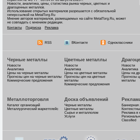
Новости, аналитика, цены, статистика рынка черных, цветных и
драгоценных металлов.
Использование открытых материалов разрешается с обязательной
гиперссылкой на MetalTorg.Ru
Мнение авторов материалов, размещаемых на сайте MetalTorg.Ru, может
не совпадать с мнением редакции.
Контакты
Подписка
Реклама
RSS
ВКонтакте
Одноклассники
Черные металлы
Цветные металлы
Драгоц
Новости
Новости
Новости
Аналитика
Аналитика
Аналитика
Цены на черные металлы
Цены на цветные металлы
Цены на д
Прогнозы цен на черные металлы
Прогнозы цен на цветные
Прогнозы ц
Коммерческие предложения
металлы
металлы
Коммерческие предложения
Металлоторговля
Доска объявлений
Реклам
Каталог организаций
Черные металлы
Баннерная
Металлургический маркетплейс
Цветные металлы
Контекстны
Сырье и металлолом
Реклама в 
Услуги
Региональн
Classified