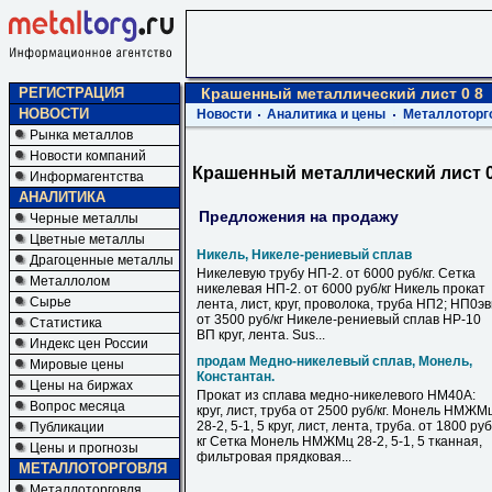
РЕГИСТРАЦИЯ
Крашенный металлический лист 0 8
НОВОСТИ
Новости
Аналитика и цены
Металлоторг
Рынка металлов
Новости компаний
Крашенный металлический лист 0
Информагентства
АНАЛИТИКА
Предложения на продажу
Черные металлы
Цветные металлы
Никель, Никеле-рениевый сплав
Драгоценные металлы
Никелевую трубу НП-2. от 6000 руб/кг. Сетка
Металлолом
никелевая НП-2. от 6000 руб/кг Никель прокат
Сырье
лента, лист, круг, проволока, труба НП2; НП0э
от 3500 руб/кг Никеле-рениевый сплав НР-10
Статистика
ВП круг, лента. Sus...
Индекс цен России
продам Медно-никелевый сплав, Монель,
Мировые цены
Константан.
Цены на биржах
Прокат из сплава медно-никелевого НМ40А:
Вопрос месяца
круг, лист, труба от 2500 руб/кг. Монель НМЖМ
28-2, 5-1, 5 круг, лист, лента, труба. от 1800 руб
Публикации
кг Сетка Монель НМЖМц 28-2, 5-1, 5 тканная,
Цены и прогнозы
фильтровая прядковая...
МЕТАЛЛОТОРГОВЛЯ
Металлоторговля