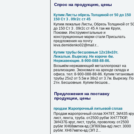
Спрос на продукцию, цены
Купим Листы обрезь Толщиной от 50 до 150
150 Ст 3 . 09г2с ст 45
Купим лежалые Листы, Обрезь Толщиной от 5
до 150 Ст 3 . 09г2с ст 45 А так-же Круги,
Поковки. Инструментальные и
конструкционные марки стали Присылать
предложения на почту
leva.demidenko02@mail.r...
Купим трубы бесшовные 12х18н10т.
Лежалые. Вырезку. Не короче 4м.
Нержавеющие. 8-900-088-88-86.
Возьмём нержавеющий металлопрокат на
реализацию. Экономьте на аренде склада и
офиса. тел: 8-900-088-88-86. Купим титановые
трубы 25х2 от 5.5м и 38х2 от 3.7м. Вырезку. По
2тн. Бесшовные. Купим бесшов...
Предложения на поставку
продукции, цены
продам Жаропрочный литьевой сплав
Продам жаропрочный сплав ХН78Т, ЭИ435 круг
лист, лента, труба. от2500 руб\кг ХН77ТЮР,
ЭИ437Б круг, лист, труба, проволоку. от2500
руб/кг ХН68вмтюк-вд (ЭП693ва-вд) лист. 3000
руб/кг. ХН67мвтю-вд (ЭП 2...