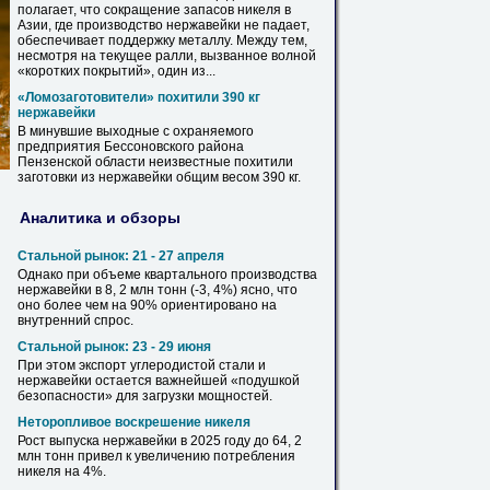
полагает, что сокращение запасов никеля в
Азии, где производство
нержавейки
не падает,
обеспечивает поддержку металлу. Между тем,
несмотря на текущее ралли, вызванное волной
«коротких покрытий», один
из
...
«Ломозаготовители» похитили 390 кг
нержавейки
В минувшие выходные с охраняемого
предприятия Бессоновского района
Пензенской области неизвестные похитили
заготовки
из
нержавейки
общим весом 390 кг.
Аналитика и обзоры
Стальной рынок: 21 - 27 апреля
Однако при объеме квартального производства
нержавейки
в 8, 2 млн тонн (-3, 4%) ясно, что
оно более чем на 90% ориентировано на
внутренний спрос.
Стальной рынок: 23 - 29 июня
При этом экспорт углеродистой стали и
нержавейки
остается важнейшей «подушкой
безопасности» для загрузки мощностей.
Неторопливое воскрешение никеля
Рост выпуска
нержавейки
в 2025 году до 64, 2
млн тонн привел к увеличению потребления
никеля на 4%.