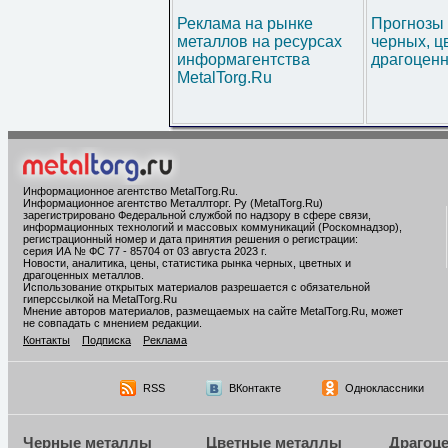
Реклама на рынке
Прогнозы 
металлов на ресурсах
черных, ц
информагентства
драгоценн
MetalTorg.Ru
Информационное агентство MetalTorg.Ru
.
Информационное агентство Металлторг. Ру (MetalTorg.Ru)
зарегистрировано Федеральной службой по надзору в сфере связи,
информационных технологий и массовых коммуникаций (Роскомнадзор),
регистрационный номер и дата принятия решения о регистрации:
серия ИА № ФС 77 - 85704 от 03 августа 2023 г.
Новости, аналитика, цены, статистика рынка черных, цветных и
драгоценных металлов.
Использование открытых материалов разрешается с обязательной
гиперссылкой на MetalTorg.Ru
Мнение авторов материалов, размещаемых на сайте MetalTorg.Ru, может
не совпадать с мнением редакции.
Контакты
Подписка
Реклама
RSS
ВКонтакте
Одноклассники
Черные металлы
Цветные металлы
Драгоц