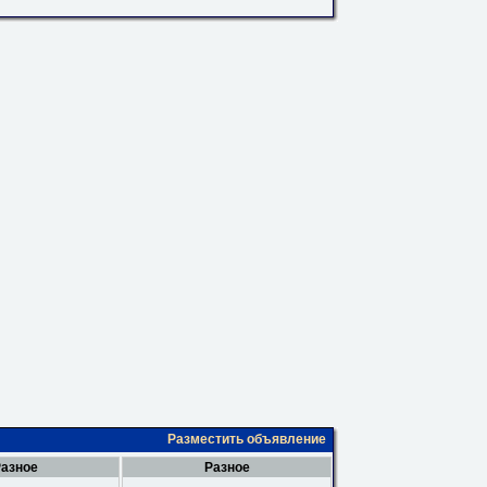
Разместить объявление
азное
Разное