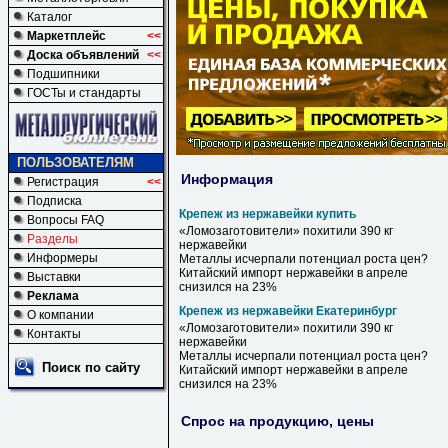
Каталог
Маркетплейс
<<
Доска объявлений
<<
Подшипники
ГОСТы и стандарты
ПОЛЬЗОВАТЕЛЯМ
Информация
Регистрация
<<
Подписка
Крепеж из нержавейки купить
Вопросы FAQ
«Ломозаготовители» похитили 390 кг
Разделы
нержавейки
Информеры
Металлы исчерпали потенциал роста цен?
Китайский импорт
нержавейки
в апреле
Выставки
снизился на 23%
Реклама
Крепеж из нержавейки Екатеринбург
О компании
«Ломозаготовители» похитили 390 кг
Контакты
нержавейки
Металлы исчерпали потенциал роста цен?
Поиск по сайту
Китайский импорт
нержавейки
в апреле
снизился на 23%
Спрос на продукцию, цены