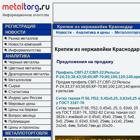
РЕГИСТРАЦИЯ
Крепеж из нержавейки Краснодар
НОВОСТИ
Новости
Аналитика и цены
Металлоторг
Рынка металлов
Новости компаний
Крепеж из нержавейки Краснодар
Информагентства
АНАЛИТИКА
Предложения на продажу
Черные металлы
Цветные металлы
Профиль СВП-27;СВП-22;Рельсы
Драгоценные металлы
Р-24;33;38;43;50;65;КР-70;80;100;120;140;кр
Металлолом
Продам профиль СВП-27;СВП-22;Рельсы
Сырье
Р-24;33;37;43;50;65;КР-70;80;100;120;140;креп
к рельсам
Статистика
Индекс цен России
Сетка тканая П 56, П52; 0.45х0,25, 0,63х0,25 н
у ГОСТ 3187-76
Мировые цены
Сетка тканая П 56, П52; 0.45х0, 25, 0, 63х0, 25
Цены на биржах
н/у ГОСТ 3187-76, 3282-82 Сетка тканая гост
Вопрос месяца
3826 с ячейкой от 0.45х0, 45х0, 25мм, 0, 5х0,
5х0, 25мм, 0, 63х0, 63х0, 25мм, 1х1х0, 25мм,
Публикации
2х2х0, 4мм, 5х5х0.7мм до 20х20...
Цены и прогнозы
МЕТАЛЛОТОРГОВЛЯ
Металлоторговля