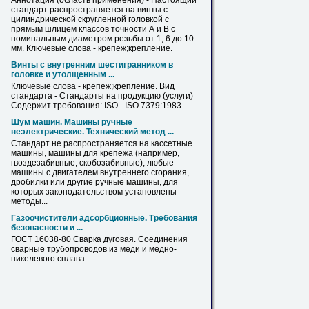
Аннотация (область применения) - Настоящий
стандарт распространяется на винты с
цилиндрической скругленной головкой с
прямым шлицем классов точности А и В с
номинальным диаметром резьбы от 1, 6 до 10
мм. Ключевые слова -
крепеж
;крепление.
Винты с внутренним шестигранником в
головке и утолщенным ...
Ключевые слова -
крепеж
;крепление. Вид
стандарта - Стандарты на продукцию (услуги)
Содержит требования: ISO - ISO 7379:1983.
Шум машин. Машины ручные
неэлектрические. Технический метод ...
Стандарт не распространяется на кассетные
машины, машины для
крепежа
(например,
гвоздезабивные, скобозабивные), любые
машины с двигателем внутреннего сгорания,
дробилки или другие ручные машины, для
которых законодательством установлены
методы...
Газоочистители адсорбционные. Требования
безопасности и ...
ГОСТ 16038-80 Сварка дуговая. Соединения
сварные трубопроводов
из
меди и медно-
никелевого сплава.