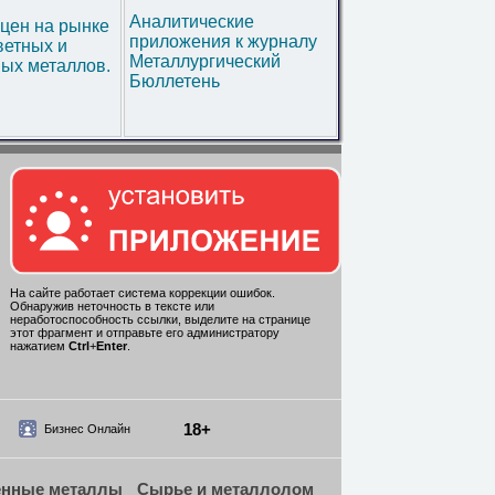
Аналитические
цен на рынке
приложения к журналу
ветных и
Металлургический
ых металлов.
Бюллетень
На сайте работает система коррекции ошибок.
Обнаружив неточность в тексте или
неработоспособность ссылки, выделите на странице
этот фрагмент и отправьте его администратору
нажатием
Ctrl
+
Enter
.
18+
Бизнес Онлайн
енные металлы
Сырье и металлолом