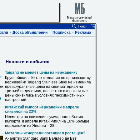
овля
Доска объявлений
Подписка
Реклама
Новости и события
Taigang не меняет цены на
нержавейку
епеж
Крупнейшая в Китае компания по производству
нержавейки
Taigang Stainless Steel не изменила
еж
прейскурантные цены на свой материал на
третьей неделе мая, после того как рыночные
цены снизились в условиях пессимистичных
/
настроений.
Китайский импорт
нержавейки
в апреле
снизился на 23%
Несмотря на снижение суммарного объема
импорта, в апреле Китай купил на 10% больше
нержавейки
из
Японии – 28...
Металлы исчерпали потенциал роста цен?
Аналитик Standard Bank Вальтер де Вет