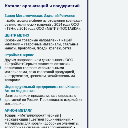
Каталог организаций и предприятий
Завод Металлических Изделий Регионов
...работающих в сфере изготовления
крепежа
и
резинотехнических изделий с 2014 года ООО
«ТЗН», с 2016 года ООО «МЕТИЗ-ПОСТАВКА».
ЦЕНТР МЕТИЗ
Основные товарные направления нашей
компании – сварочные материалы, стальные
канаты, проволока, гвозди,
крепеж
, сетка.
СтройМетСервис
Другим направлением деятельности ООО
«СтройМетСервис» является оптовая и
/
розничная торговля строительными
материалами, лако-красочной продукцией,
инструментом,
крепежом
, хозяйственными
товарами.
Индивидуальный предприниматель Козлов
Антон Андреевич
Изготовление и продажа металлопроката с
/
доставкой по России. Производство изделий
из
металла и...
АРИОН-МЕТАЛЛ
Товары: • Металлопрокат черный |
нержавеющий | цветной | оцинкованный. •
Материалы для кровли (доборные элементы,
водосточная система, металлочерепица). •