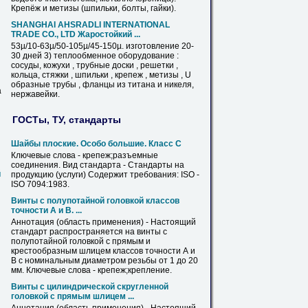
Крепёж
и метизы (шпильки, болты, гайки).
SHANGHAI AHSRADLI INTERNATIONAL
TRADE CО., LTD Жаростойкий ...
53µ/10-63µ/50-105µ/45-150µ. изготовление 20-
30 дней 3) теплообменное оборудование :
сосуды, кожухи , трубные доски , решетки ,
кольца, стяжки , шпильки ,
крепеж
, метизы , U
образные трубы , фланцы
из
титана и никеля,
а
нержавейки
.
ГОСТы, ТУ, стандарты
Шайбы плоские. Особо большие. Класс С
Ключевые слова -
крепеж
;разъемные
соединения. Вид стандарта - Стандарты на
й
продукцию (услуги) Содержит требования: ISO -
ISO 7094:1983.
Винты с полупотайной головкой классов
точности А и В. ...
Аннотация (область применения) - Настоящий
стандарт распространяется на винты с
полупотайной головкой с прямым и
крестообразным шлицем классов точности А и
В с номинальным диаметром резьбы от 1 до 20
мм. Ключевые слова -
крепеж
;крепление.
Винты с цилиндрической скругленной
головкой с прямым шлицем ...