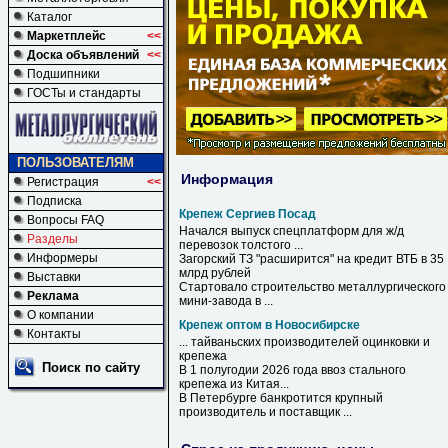
Каталог
Маркетплейс
<<
Доска объявлений
<<
Подшипники
ГОСТы и стандарты
ПОЛЬЗОВАТЕЛЯМ
Информация
Регистрация
<<
Подписка
Крепеж Сергиев Посад
Вопросы FAQ
Начался выпуск спецплатформ для ж/д
Разделы
перевозок толстого ...
Информеры
Загорский ТЗ "расширится" на кредит ВТБ в 35
млрд рублей
Выставки
Стартовало строительство металлургического
Реклама
мини-завода в ...
О компании
Крепеж оптом в Новосибирске
Контакты
... тайваньских производителей оцинковки и
крепежа
Поиск по сайту
В
1 полугодии 2026 года ввоз стального
крепежа
из Китая...
В
Петербурге банкротится крупный
производитель и поставщик ...