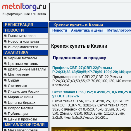
РЕГИСТРАЦИЯ
Крепеж купить в Казани
НОВОСТИ
Новости
Аналитика и цены
Металлоторг
Рынка металлов
Новости компаний
Крепеж купить в Казани
Информагентства
АНАЛИТИКА
Предложения на продажу
Черные металлы
Цветные металлы
Профиль СВП-27;СВП-22;Рельсы
Драгоценные металлы
Р-24;33;38;43;50;65;КР-70;80;100;120;140;кр
Металлолом
Продам профиль СВП-27;СВП-22;Рельсы
Сырье
Р-24;33;37;43;50;65;КР-70;80;100;120;140;креп
к рельсам
Статистика
Индекс цен России
Сетка тканая П 56, П52; 0.45х0,25, 0,63х0,25 н
у ГОСТ 3187-76
Мировые цены
Сетка тканая П 56, П52; 0.45х0, 25, 0, 63х0, 25
Цены на биржах
н/у ГОСТ 3187-76, 3282-82 Сетка тканая гост
Вопрос месяца
3826 с ячейкой от 0.45х0, 45х0, 25мм, 0, 5х0,
5х0, 25мм, 0, 63х0, 63х0, 25мм, 1х1х0, 25мм,
Публикации
2х2х0, 4мм, 5х5х0.7мм до 20х20...
Цены и прогнозы
МЕТАЛЛОТОРГОВЛЯ
Металлоторговля