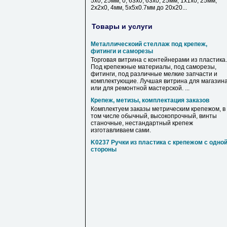
5х0, 25мм, 0, 63х0, 63х0, 25мм, 1х1х0, 25мм,
2х2х0, 4мм, 5х5х0.7мм до 20х20...
Товары и услуги
Металлическоий стеллаж под крепеж,
фитинги и саморезы
Торговая витрина с контейнерами из пластика.
Под крепежные материалы, под саморезы,
фитинги, под различные мелкие запчасти и
комплектующие. Лучшая витрина для магазин
или для ремонтной мастерской. ...
Крепеж, метизы, комплектация заказов
Комплектуем заказы метрическим крепежом, в
том числе обычный, высокопрочный, винты
станочные, нестандартный крепеж
изготавливаем сами.
K0237 Ручки из пластика с крепежом с одно
стороны