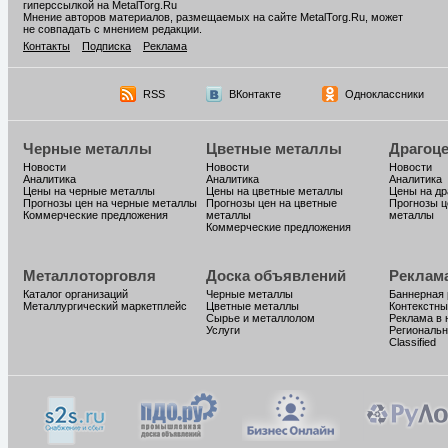
гиперссылкой на MetalTorg.Ru
Мнение авторов материалов, размещаемых на сайте MetalTorg.Ru, может
не совпадать с мнением редакции.
Контакты
Подписка
Реклама
RSS
ВКонтакте
Одноклассники
Черные металлы
Цветные металлы
Драгоц
Новости
Новости
Новости
Аналитика
Аналитика
Аналитика
Цены на черные металлы
Цены на цветные металлы
Цены на д
Прогнозы цен на черные металлы
Прогнозы цен на цветные
Прогнозы ц
Коммерческие предложения
металлы
металлы
Коммерческие предложения
Металлоторговля
Доска объявлений
Реклам
Каталог организаций
Черные металлы
Баннерная
Металлургический маркетплейс
Цветные металлы
Контекстны
Сырье и металлолом
Реклама в 
Услуги
Региональн
Classified