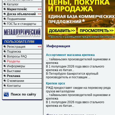
Каталог
Маркетплейс
<<
Доска объявлений
<<
Подшипники
ГОСТы и стандарты
ПОЛЬЗОВАТЕЛЯМ
Информация
Регистрация
<<
Подписка
Ассортимент магазина крепежа
Вопросы FAQ
... тайваньских производителей оцинковки и
Разделы
крепежа
Информеры
В 1 полугодии 2026 года ввоз стального
крепежа
из Китая...
Выставки
В Петербурге банкротится крупный
Реклама
производитель и поставщик ...
О компании
Крепеж орск
Контакты
РЖД предоставят скидки на перевозку ряда
грузов металлургии
Поиск по сайту
... тайваньских производителей оцинковки и
крепежа
В 1 полугодии 2026 года ввоз стального
крепежа
из Китая...