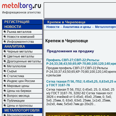
РЕГИСТРАЦИЯ
Крепеж в Череповце
НОВОСТИ
Новости
Аналитика и цены
Металлоторг
Рынка металлов
Новости компаний
Крепеж в Череповце
Информагентства
АНАЛИТИКА
Предложения на продажу
Черные металлы
Цветные металлы
Профиль СВП-27;СВП-22;Рельсы
Драгоценные металлы
Р-24;33;38;43;50;65;КР-70;80;100;120;140;кр
Металлолом
Продам профиль СВП-27;СВП-22;Рельсы
Сырье
Р-24;33;37;43;50;65;КР-70;80;100;120;140;креп
к рельсам
Статистика
Индекс цен России
Сетка тканая П 56, П52; 0.45х0,25, 0,63х0,25 н
у ГОСТ 3187-76
Мировые цены
Сетка тканая П 56, П52; 0.45х0, 25, 0, 63х0, 25
Цены на биржах
н/у ГОСТ 3187-76, 3282-82 Сетка тканая гост
Вопрос месяца
3826 с ячейкой от 0.45х0, 45х0, 25мм, 0, 5х0,
5х0, 25мм, 0, 63х0, 63х0, 25мм, 1х1х0, 25мм,
Публикации
2х2х0, 4мм, 5х5х0.7мм до 20х20...
Цены и прогнозы
МЕТАЛЛОТОРГОВЛЯ
Металлоторговля