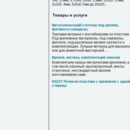
5х0, 25мм, 0, 63х0, 63х0, 25мм, 1х1х0, 25мм,
2х2х0, 4мм, 5х5х0.7мм до 20х20...
Товары и услуги
Металлическоий стеллаж под крепеж,
фитинги и саморезы
Торговая витрина с контейнерами из пластика.
Под крепежные материалы, под саморезы,
фитинги, под различные мелкие запчасти и
комплектующие. Лучшая витрина для магазин
или для ремонтной мастерской. ...
Крепеж, метизы, комплектация заказов
Комплектуем заказы метрическим крепежом, в
том числе обычный, высокопрочный, винты
станочные, нестандартный крепеж
изготавливаем сами.
K0237 Ручки из пластика с крепежом с одно
стороны