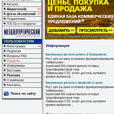
Каталог
Маркетплейс
<<
Доска объявлений
<<
Подшипники
ГОСТы и стандарты
ПОЛЬЗОВАТЕЛЯМ
Информация
Регистрация
<<
Подписка
Крепежные детали купить в Хабаровске
Вопросы FAQ
Рост цен на цинк осложнил функционирование
Разделы
тайваньских ...
Информеры
Ашинский МЗ освоил выпуск готовых
трансформаторов тока
Выставки
Тайваньская CSC хочет достичь нулевого
Реклама
уровня выбросов ...
О компании
Крепежные детали к профлисту цена
Контакты
Рост
цен
на цинк осложнил функционирование
тайваньских...
Поиск по сайту
Ашинский МЗ освоил выпуск готовых
трансформаторов тока
Тайваньская CSC хочет достичь нулевого
уровня выбросов ...