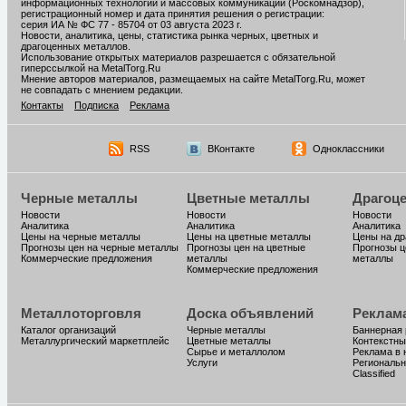
информационных технологий и массовых коммуникаций (Роскомнадзор),
регистрационный номер и дата принятия решения о регистрации:
серия ИА № ФС 77 - 85704 от 03 августа 2023 г.
Новости, аналитика, цены, статистика рынка черных, цветных и
драгоценных металлов.
Использование открытых материалов разрешается с обязательной
гиперссылкой на MetalTorg.Ru
Мнение авторов материалов, размещаемых на сайте MetalTorg.Ru, может
не совпадать с мнением редакции.
Контакты
Подписка
Реклама
RSS
ВКонтакте
Одноклассники
Черные металлы
Цветные металлы
Драгоц
Новости
Новости
Новости
Аналитика
Аналитика
Аналитика
Цены на черные металлы
Цены на цветные металлы
Цены на д
Прогнозы цен на черные металлы
Прогнозы цен на цветные
Прогнозы ц
Коммерческие предложения
металлы
металлы
Коммерческие предложения
Металлоторговля
Доска объявлений
Реклам
Каталог организаций
Черные металлы
Баннерная
Металлургический маркетплейс
Цветные металлы
Контекстны
Сырье и металлолом
Реклама в 
Услуги
Региональн
Classified