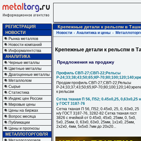
РЕГИСТРАЦИЯ
Крепежные детали к рельспм в Ташк
НОВОСТИ
Новости
Аналитика и цены
Металлоторг
Рынка металлов
Новости компаний
Крепежные детали к рельспм в Т
Информагентства
АНАЛИТИКА
Предложения на продажу
Черные металлы
Цветные металлы
Профиль СВП-27;СВП-22;Рельсы
Драгоценные металлы
Р-24;33;38;43;50;65;КР-70;80;100;120;140;кр
Металлолом
Продам профиль СВП-27;СВП-22;Рельсы
Сырье
Р-24;33;37;43;50;65;КР-70;80;100;120;140;креп
к рельсам
Статистика
Индекс цен России
Сетка тканая П 56, П52; 0.45х0,25, 0,63х0,25 н
у ГОСТ 3187-76
Мировые цены
Сетка тканая П 56, П52; 0.45х0, 25, 0, 63х0, 25
Цены на биржах
н/у ГОСТ 3187-76, 3282-82 Сетка тканая гост
Вопрос месяца
3826 с ячейкой от 0.45х0, 45х0, 25мм, 0, 5х0,
5х0, 25мм, 0, 63х0, 63х0, 25мм, 1х1х0, 25мм,
Публикации
2х2х0, 4мм, 5х5х0.7мм до 20х20...
Цены и прогнозы
МЕТАЛЛОТОРГОВЛЯ
Металлоторговля