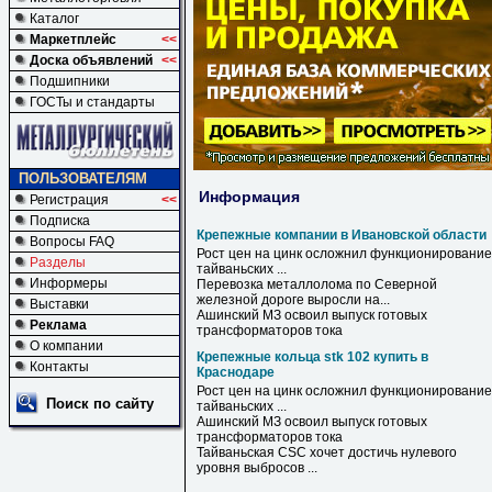
Каталог
Маркетплейс
<<
Доска объявлений
<<
Подшипники
ГОСТы и стандарты
ПОЛЬЗОВАТЕЛЯМ
Информация
Регистрация
<<
Подписка
Крепежные компании в Ивановской области
Вопросы FAQ
Рост цен на цинк осложнил функционирование
Разделы
тайваньских ...
Информеры
Перевозка металлолома по Северной
железной дороге выросли на...
Выставки
Ашинский МЗ освоил выпуск готовых
Реклама
трансформаторов тока
О компании
Крепежные кольца stk 102 купить в
Контакты
Краснодаре
Рост цен на цинк осложнил функционирование
Поиск по сайту
тайваньских ...
Ашинский МЗ освоил выпуск готовых
трансформаторов тока
Тайваньская CSC хочет достичь нулевого
уровня выбросов ...