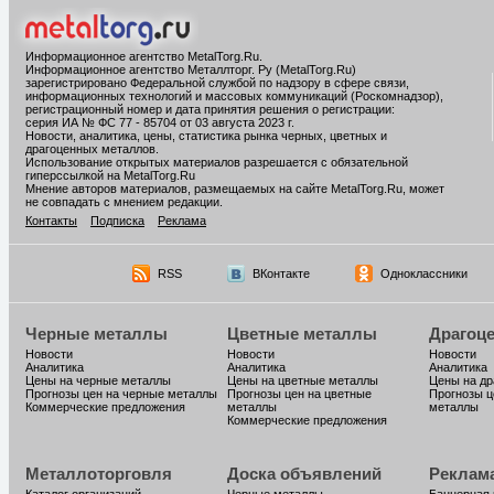
Информационное агентство MetalTorg.Ru
.
Информационное агентство Металлторг. Ру (MetalTorg.Ru)
зарегистрировано Федеральной службой по надзору в сфере связи,
информационных технологий и массовых коммуникаций (Роскомнадзор),
регистрационный номер и дата принятия решения о регистрации:
серия ИА № ФС 77 - 85704 от 03 августа 2023 г.
Новости, аналитика, цены, статистика рынка черных, цветных и
драгоценных металлов.
Использование открытых материалов разрешается с обязательной
гиперссылкой на MetalTorg.Ru
Мнение авторов материалов, размещаемых на сайте MetalTorg.Ru, может
не совпадать с мнением редакции.
Контакты
Подписка
Реклама
RSS
ВКонтакте
Одноклассники
Черные металлы
Цветные металлы
Драгоц
Новости
Новости
Новости
Аналитика
Аналитика
Аналитика
Цены на черные металлы
Цены на цветные металлы
Цены на д
Прогнозы цен на черные металлы
Прогнозы цен на цветные
Прогнозы ц
Коммерческие предложения
металлы
металлы
Коммерческие предложения
Металлоторговля
Доска объявлений
Реклам