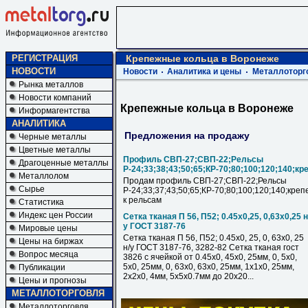
РЕГИСТРАЦИЯ
Крепежные кольца в Воронеже
НОВОСТИ
Новости
Аналитика и цены
Металлоторг
Рынка металлов
Новости компаний
Крепежные кольца в Воронеже
Информагентства
АНАЛИТИКА
Предложения на продажу
Черные металлы
Цветные металлы
Профиль СВП-27;СВП-22;Рельсы
Драгоценные металлы
Р-24;33;38;43;50;65;КР-70;80;100;120;140;кр
Металлолом
Продам профиль СВП-27;СВП-22;Рельсы
Сырье
Р-24;33;37;43;50;65;КР-70;80;100;120;140;креп
к рельсам
Статистика
Индекс цен России
Сетка тканая П 56, П52; 0.45х0,25, 0,63х0,25 н
у ГОСТ 3187-76
Мировые цены
Сетка тканая П 56, П52; 0.45х0, 25, 0, 63х0, 25
Цены на биржах
н/у ГОСТ 3187-76, 3282-82 Сетка тканая гост
Вопрос месяца
3826 с ячейкой от 0.45х0, 45х0, 25мм, 0, 5х0,
5х0, 25мм, 0, 63х0, 63х0, 25мм, 1х1х0, 25мм,
Публикации
2х2х0, 4мм, 5х5х0.7мм до 20х20...
Цены и прогнозы
МЕТАЛЛОТОРГОВЛЯ
Металлоторговля