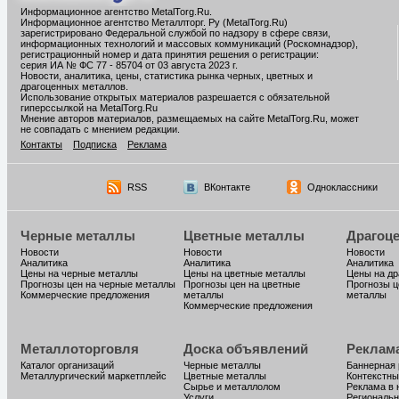
Информационное агентство MetalTorg.Ru
.
Информационное агентство Металлторг. Ру (MetalTorg.Ru)
зарегистрировано Федеральной службой по надзору в сфере связи,
информационных технологий и массовых коммуникаций (Роскомнадзор),
регистрационный номер и дата принятия решения о регистрации:
серия ИА № ФС 77 - 85704 от 03 августа 2023 г.
Новости, аналитика, цены, статистика рынка черных, цветных и
драгоценных металлов.
Использование открытых материалов разрешается с обязательной
гиперссылкой на MetalTorg.Ru
Мнение авторов материалов, размещаемых на сайте MetalTorg.Ru, может
не совпадать с мнением редакции.
Контакты
Подписка
Реклама
RSS
ВКонтакте
Одноклассники
Черные металлы
Цветные металлы
Драгоц
Новости
Новости
Новости
Аналитика
Аналитика
Аналитика
Цены на черные металлы
Цены на цветные металлы
Цены на д
Прогнозы цен на черные металлы
Прогнозы цен на цветные
Прогнозы ц
Коммерческие предложения
металлы
металлы
Коммерческие предложения
Металлоторговля
Доска объявлений
Реклам
Каталог организаций
Черные металлы
Баннерная
Металлургический маркетплейс
Цветные металлы
Контекстны
Сырье и металлолом
Реклама в 
Услуги
Региональн