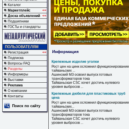
Каталог
Маркетплейс
<<
Доска объявлений
<<
Подшипники
ГОСТы и стандарты
ПОЛЬЗОВАТЕЛЯМ
Информация
Регистрация
<<
Подписка
Крепежные изделие уголки
Вопросы FAQ
Рост цен на цинк осложнил функционирование
Разделы
тайваньских ...
Информеры
Ашинский МЗ освоил выпуск готовых
трансформаторов тока
Выставки
Тайваньская CSC хочет достичь нулевого
Реклама
уровня выбросов ...
О компании
Крепежные дюбеля для пластиковых труб
Контакты
цена
Рост
цен
на цинк осложнил функционирование
Поиск по сайту
тайваньских...
Ашинский МЗ освоил выпуск готовых
трансформаторов тока
Тайваньская CSC хочет достичь нулевого
уровня выбросов ...