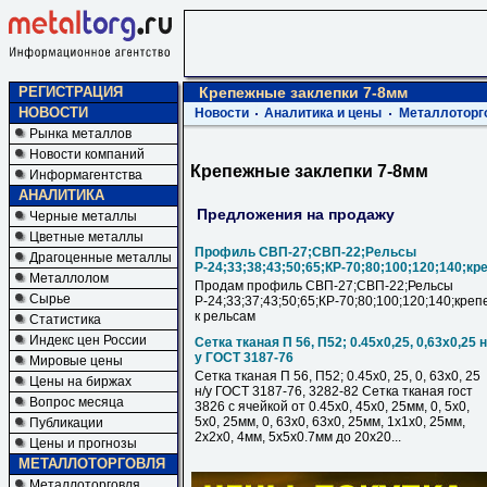
РЕГИСТРАЦИЯ
Крепежные заклепки 7-8мм
НОВОСТИ
Новости
Аналитика и цены
Металлоторг
Рынка металлов
Новости компаний
Крепежные заклепки 7-8мм
Информагентства
АНАЛИТИКА
Предложения на продажу
Черные металлы
Цветные металлы
Профиль СВП-27;СВП-22;Рельсы
Драгоценные металлы
Р-24;33;38;43;50;65;КР-70;80;100;120;140;кр
Металлолом
Продам профиль СВП-27;СВП-22;Рельсы
Сырье
Р-24;33;37;43;50;65;КР-70;80;100;120;140;креп
к рельсам
Статистика
Индекс цен России
Сетка тканая П 56, П52; 0.45х0,25, 0,63х0,25 н
у ГОСТ 3187-76
Мировые цены
Сетка тканая П 56, П52; 0.45х0, 25, 0, 63х0, 25
Цены на биржах
н/у ГОСТ 3187-76, 3282-82 Сетка тканая гост
Вопрос месяца
3826 с ячейкой от 0.45х0, 45х0, 25мм, 0, 5х0,
5х0, 25мм, 0, 63х0, 63х0, 25мм, 1х1х0, 25мм,
Публикации
2х2х0, 4мм, 5х5х0.7мм до 20х20...
Цены и прогнозы
МЕТАЛЛОТОРГОВЛЯ
Металлоторговля