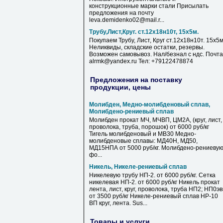
конструкционные марки стали Присылать
предложения на почту
leva.demidenko02@mail.r...
Трубу,Лист,Круг. ст.12х18н10т, 15х5м.
Покупаем Трубу, Лист, Круг ст.12х18н10т. 15х5м
Неликвиды, складские остатки, резервы.
Возможен самовывоз. Нал/безнал с ндс. Почта
alrmk@yandex.ru Тел: +79122478874
Предложения на поставку
продукции, цены
Молибден, Медно-молибденовый сплав,
Молибдено-рениевый сплав
Молибден прокат МЧ, МЧВП, ЦМ2А, (круг, лист,
проволока, труба, порошок) от 6000 руб/кг
Тигель молибденовый и МВ30 Медно-
молибденовые сплавы: МД40Н, МД50,
МД15НПА от 5000 руб/кг. Молибдено-рениеву
фо...
Никель, Никеле-рениевый сплав
Никелевую трубу НП-2. от 6000 руб/кг. Сетка
никелевая НП-2. от 6000 руб/кг Никель прокат
лента, лист, круг, проволока, труба НП2; НП0э
от 3500 руб/кг Никеле-рениевый сплав НР-10
ВП круг, лента. Sus...
Товары и услуги