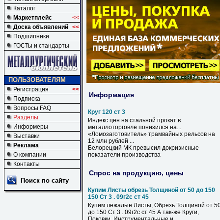
Каталог
Маркетплейс
<<
Доска объявлений
<<
Подшипники
ГОСТы и стандарты
ПОЛЬЗОВАТЕЛЯМ
Регистрация
<<
Информация
Подписка
Вопросы FAQ
Круг 120 ст 3
Разделы
Индекс цен на стальной прокат в
Информеры
металлоторговле понизился на...
«Ломозаготовитель» трамвайных рельсов на
Выставки
12 млн рублей ...
Реклама
Белорецкий МК превысил докризисные
О компании
показатели производства
Контакты
Спрос на продукцию, цены
Поиск по сайту
Купим Листы обрезь Толщиной от 50 до 150
150 Ст 3 . 09г2с ст 45
Купим лежалые Листы, Обрезь Толщиной от 5
до 150 Ст 3 . 09г2с ст 45 А так-же Круги,
Поковки. Инструментальные и