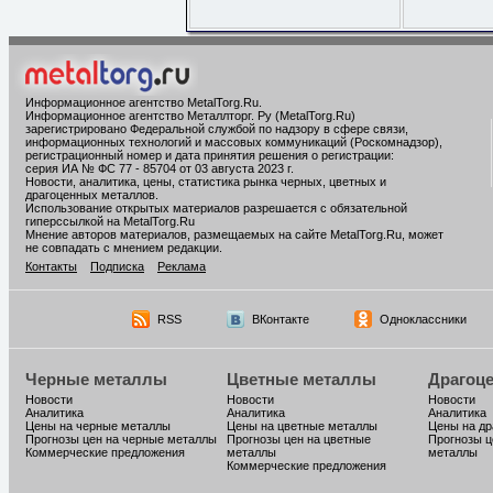
Информационное агентство MetalTorg.Ru
.
Информационное агентство Металлторг. Ру (MetalTorg.Ru)
зарегистрировано Федеральной службой по надзору в сфере связи,
информационных технологий и массовых коммуникаций (Роскомнадзор),
регистрационный номер и дата принятия решения о регистрации:
серия ИА № ФС 77 - 85704 от 03 августа 2023 г.
Новости, аналитика, цены, статистика рынка черных, цветных и
драгоценных металлов.
Использование открытых материалов разрешается с обязательной
гиперссылкой на MetalTorg.Ru
Мнение авторов материалов, размещаемых на сайте MetalTorg.Ru, может
не совпадать с мнением редакции.
Контакты
Подписка
Реклама
RSS
ВКонтакте
Одноклассники
Черные металлы
Цветные металлы
Драгоц
Новости
Новости
Новости
Аналитика
Аналитика
Аналитика
Цены на черные металлы
Цены на цветные металлы
Цены на д
Прогнозы цен на черные металлы
Прогнозы цен на цветные
Прогнозы ц
Коммерческие предложения
металлы
металлы
Коммерческие предложения