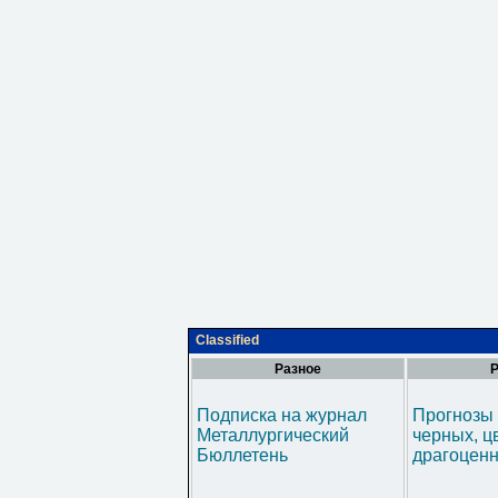
Classified
Разное
Р
Подписка на журнал
Прогнозы 
Металлургический
черных, ц
Бюллетень
драгоценн