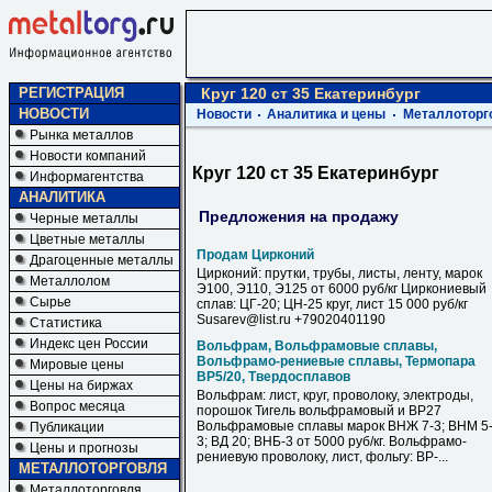
РЕГИСТРАЦИЯ
Круг 120 ст 35 Екатеринбург
НОВОСТИ
Новости
Аналитика и цены
Металлоторг
Рынка металлов
Новости компаний
Круг 120 ст 35 Екатеринбург
Информагентства
АНАЛИТИКА
Предложения на продажу
Черные металлы
Цветные металлы
Продам Цирконий
Драгоценные металлы
Цирконий: прутки, трубы, листы, ленту, марок
Металлолом
Э100, Э110, Э125 от 6000 руб/кг Циркониевый
Сырье
сплав: ЦГ-20; ЦН-25 круг, лист 15 000 руб/кг
Susarev@list.ru +79020401190
Статистика
Индекс цен России
Вольфрам, Вольфрамовые сплавы,
Вольфрамо-рениевые сплавы, Термопара
Мировые цены
ВР5/20, Твердосплавов
Цены на биржах
Вольфрам: лист, круг, проволоку, электроды,
Вопрос месяца
порошок Тигель вольфрамовый и ВР27
Вольфрамовые сплавы марок ВНЖ 7-3; ВНМ 5
Публикации
3; ВД 20; ВНБ-3 от 5000 руб/кг. Вольфрамо-
Цены и прогнозы
рениевую проволоку, лист, фольгу: ВР-...
МЕТАЛЛОТОРГОВЛЯ
Металлоторговля