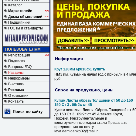
Каталог
Маркетплейс
<<
Доска объявлений
<<
Подшипники
ГОСТы и стандарты
ПОЛЬЗОВАТЕЛЯМ
Регистрация
<<
Информация
Подписка
Вопросы FAQ
Круг 120мм бр010ф1 купить
Разделы
НМЗ им. Кузьмина начал год с прибыли в 4 млн
Информеры
руб.
Выставки
Спрос на продукцию, цены
Реклама
О компании
Купим Листы обрезь Толщиной от 50 до 150
Контакты
150 Ст 3 . 09г2с ст 45
Купим лежалые Листы, Обрезь Толщиной от 5
Поиск по сайту
до 150 Ст 3 . 09г2с ст 45 А так-же Круги,
Поковки. Инструментальные и
конструкционные марки стали Присылать
предложения на почту
leva.demidenko02@mail.r...