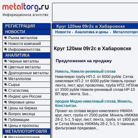
РЕГИСТРАЦИЯ
Круг 120мм 09г2с в Хабаровске
НОВОСТИ
Новости
Аналитика и цены
Металлоторг
Рынка металлов
Новости компаний
Круг 120мм 09г2с в Хабаровске
Информагентства
АНАЛИТИКА
Предложения на продажу
Черные металлы
Цветные металлы
Никель, Никеле-рениевый сплав
Драгоценные металлы
Никелевую трубу НП-2. от 6000 руб/кг. Сетка
Металлолом
никелевая НП-2. от 6000 руб/кг Никель прокат
Сырье
лента, лист, круг, проволока, труба НП2; НП0э
от 3500 руб/кг Никеле-рениевый сплав НР-10
Статистика
ВП круг, лента. Sus...
Индекс цен России
продам Медно-никелевый сплав, Монель,
Мировые цены
Константан.
Цены на биржах
Прокат из сплава медно-никелевого НМ40А:
Вопрос месяца
круг, лист, труба от 2500 руб/кг. Монель НМЖМ
28-2, 5-1, 5 круг, лист, лента, труба. от 1800 руб
Публикации
кг Сетка Монель НМЖМц 28-2, 5-1, 5 тканная,
Цены и прогнозы
фильтровая прядковая...
МЕТАЛЛОТОРГОВЛЯ
Металлоторговля