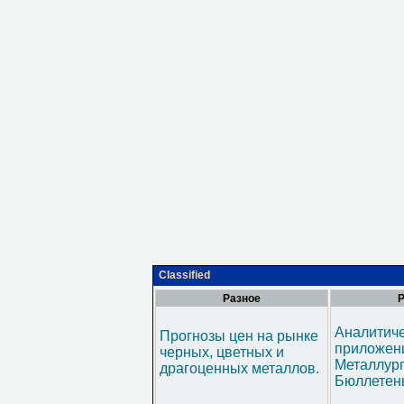
Classified
Разное
Р
Аналитич
Прогнозы цен на рынке
приложени
черных, цветных и
Металлур
драгоценных металлов.
Бюллетен