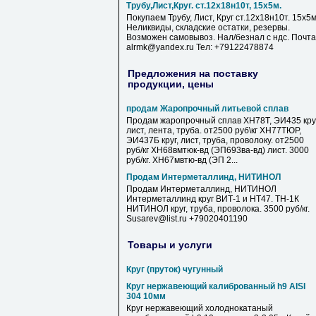
Трубу,Лист,Круг. ст.12х18н10т, 15х5м.
Покупаем Трубу, Лист, Круг ст.12х18н10т. 15х5м
Неликвиды, складские остатки, резервы.
Возможен самовывоз. Нал/безнал с ндс. Почта
alrmk@yandex.ru Тел: +79122478874
Предложения на поставку
продукции, цены
продам Жаропрочный литьевой сплав
Продам жаропрочный сплав ХН78Т, ЭИ435 круг
лист, лента, труба. от2500 руб\кг ХН77ТЮР,
ЭИ437Б круг, лист, труба, проволоку. от2500
руб/кг ХН68вмтюк-вд (ЭП693ва-вд) лист. 3000
руб/кг. ХН67мвтю-вд (ЭП 2...
Продам Интерметаллинд, НИТИНОЛ
Продам Интерметаллинд, НИТИНОЛ
Интерметаллинд круг ВИТ-1 и НТ47. ТН-1К
НИТИНОЛ круг, труба, проволока. 3500 руб/кг.
Susarev@list.ru +79020401190
Товары и услуги
Круг (пруток) чугунный
Круг нержавеющий калиброванный h9 AISI
304 10мм
Круг нержавеющий холоднокатаный