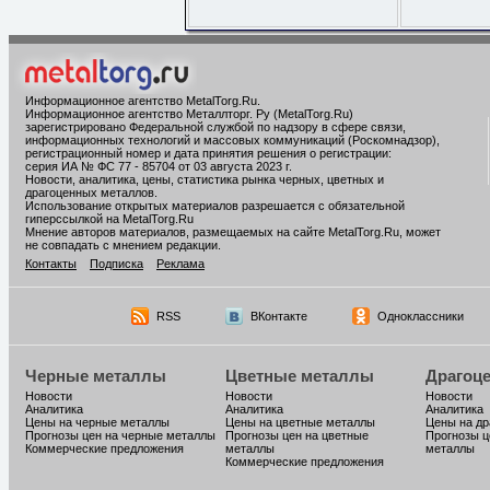
Информационное агентство MetalTorg.Ru
.
Информационное агентство Металлторг. Ру (MetalTorg.Ru)
зарегистрировано Федеральной службой по надзору в сфере связи,
информационных технологий и массовых коммуникаций (Роскомнадзор),
регистрационный номер и дата принятия решения о регистрации:
серия ИА № ФС 77 - 85704 от 03 августа 2023 г.
Новости, аналитика, цены, статистика рынка черных, цветных и
драгоценных металлов.
Использование открытых материалов разрешается с обязательной
гиперссылкой на MetalTorg.Ru
Мнение авторов материалов, размещаемых на сайте MetalTorg.Ru, может
не совпадать с мнением редакции.
Контакты
Подписка
Реклама
RSS
ВКонтакте
Одноклассники
Черные металлы
Цветные металлы
Драгоц
Новости
Новости
Новости
Аналитика
Аналитика
Аналитика
Цены на черные металлы
Цены на цветные металлы
Цены на д
Прогнозы цен на черные металлы
Прогнозы цен на цветные
Прогнозы ц
Коммерческие предложения
металлы
металлы
Коммерческие предложения