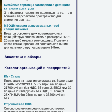
Китайские торговцы заговорили о дефиците
катанки и арматуры
Эти факторы позволяют надеяться на то, что
в
ближней перспективе пространство для
снижения
цен
на...
МЗОЦМ освоил выпуск медных труб
спецназначения
Ведется освоение двух номенклатурных
позиций: труб сплава МН95-5 размером 168*8,
25мм
и труб медных волноводных. Получена
новая комбинированная волочильная линия
для латунного прутка размером 3-8мм.
Аналитика и обзоры
Каталог организаций и предприятий
Юг - Сталь
Предлагаю из наличия со склада
в
г. Волгограде
СТАЛЬ БУРОВУЮ 1. 55С2 6гр25мм по
цене
21700 руб./тн без НДС, 65 тонн; 2. 55С2
круг
32
по
цене
20860 руб./тн без НДС, 65 тонн; 3.
28ХГН3МА 6гр
25мм
по
цене
35200 руб./тн
без...
Стройметалл ПКФ
Оптово-розничная реализация сортового,