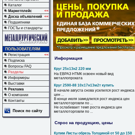
Каталог
Маркетплейс
<<
Доска объявлений
<<
Подшипники
ГОСТы и стандарты
ПОЛЬЗОВАТЕЛЯМ
Регистрация
<<
Информация
Подписка
Вопросы FAQ
Круг 25х13н2 220 мм
Разделы
На ЕВРАЗ НТМК освоен новый вид
Информеры
металлопроката
Выставки
Круг 2590-88 10х17н13м2т купить
Реклама
В начале августа снова усилился рост индекса
цен ...
О компании
В конце июля замедлился рост индекса цен
Контакты
металлоторговли по ...
Не ослабевает темп роста индекса цен
Поиск по сайту
металлоторговли по ...
Спрос на продукцию, цены
Купим Листы обрезь Толщиной от 50 до 150