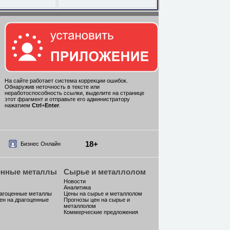
На сайте работает система коррекции ошибок.
Обнаружив неточность в тексте или
неработоспособность ссылки, выделите на странице
этот фрагмент и отправьте его администратору
нажатием
Ctrl
+
Enter
.
18+
Бизнес Онлайн
енные металлы
Сырье и металлолом
Новости
Аналитика
рагоценные металлы
Цены на сырье и металлолом
ен на драгоценные
Прогнозы цен на сырье и
металлолом
Коммерческие предложения