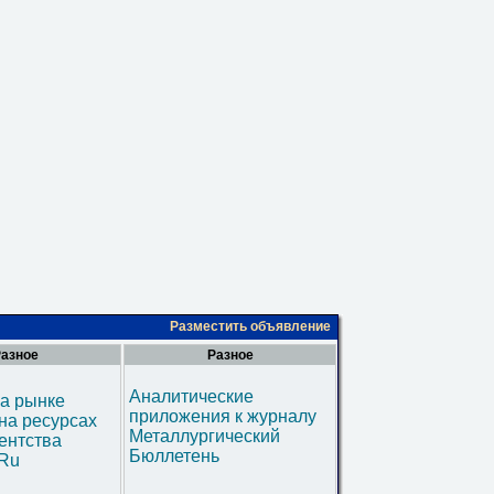
Разместить объявление
азное
Разное
Аналитические
а рынке
приложения к журналу
на ресурсах
Металлургический
ентства
Бюллетень
.Ru