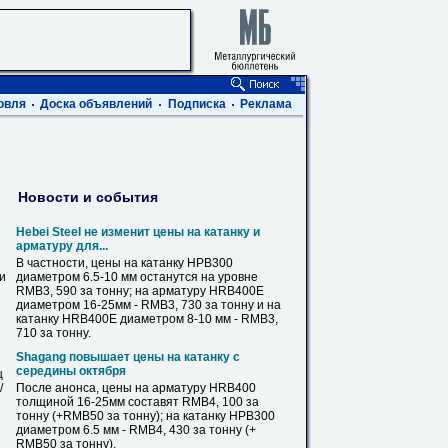
овля
Доска объявлений
Подписка
Реклама
Новости и события
Hebei Steel не изменит
цены
на катанку и
арматуру для...
В
частности,
цены
на катанку HPB300
ви
диаметром 6.5-10 мм останутся на уровне
RMB3, 590 за тонну; на арматуру HRB400E
диаметром 16-
25мм
- RMB3, 730 за тонну и на
катанку HRB400E диаметром 8-10 мм - RMB3,
710 за тонну.
Shagang повышает
цены
на катанку с
середины октября
ц
/
После анонса,
цены
на арматуру HRB400
толщиной 16-
25мм
составят RMB4, 100 за
тонну (+RMB50 за тонну); на катанку HPB300
диаметром 6.5 мм - RMB4, 430 за тонну (+
RMB50 за тонну).