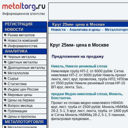
РЕГИСТРАЦИЯ
Круг 25мм- цена в Москве
НОВОСТИ
Новости
Аналитика и цены
Металлоторг
Рынка металлов
Новости компаний
Круг 25мм- цена в Москве
Информагентства
АНАЛИТИКА
Предложения на продажу
Черные металлы
Цветные металлы
Никель, Никеле-рениевый сплав
Драгоценные металлы
Никелевую трубу НП-2. от 6000 руб/кг. Сетка
Металлолом
никелевая НП-2. от 6000 руб/кг Никель прокат
Сырье
лента, лист, круг, проволока, труба НП2; НП0э
от 3500 руб/кг Никеле-рениевый сплав НР-10
Статистика
ВП круг, лента. Sus...
Индекс цен России
продам Медно-никелевый сплав, Монель,
Мировые цены
Константан.
Цены на биржах
Прокат из сплава медно-никелевого НМ40А:
Вопрос месяца
круг, лист, труба от 2500 руб/кг. Монель НМЖМ
28-2, 5-1, 5 круг, лист, лента, труба. от 1800 руб
Публикации
кг Сетка Монель НМЖМц 28-2, 5-1, 5 тканная,
Цены и прогнозы
фильтровая прядковая...
МЕТАЛЛОТОРГОВЛЯ
Металлоторговля