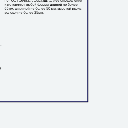
по ГОСТ 16483.7. Образцы дляее определения
изготовляют любой формы длиной не более
65мм, шириной не более 50 мм, высотой вдоль
волокон не более
25мм
.
.
е