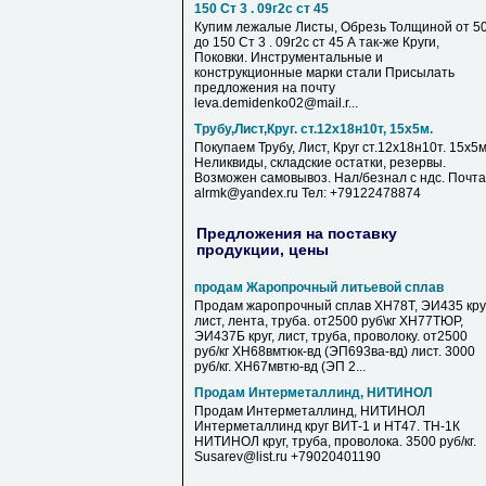
150 Ст 3 . 09г2с ст 45
Купим лежалые Листы, Обрезь Толщиной от 5
до 150 Ст 3 . 09г2с ст 45 А так-же Круги,
Поковки. Инструментальные и
конструкционные марки стали Присылать
предложения на почту
leva.demidenko02@mail.r...
Трубу,Лист,Круг. ст.12х18н10т, 15х5м.
Покупаем Трубу, Лист, Круг ст.12х18н10т. 15х5м
Неликвиды, складские остатки, резервы.
Возможен самовывоз. Нал/безнал с ндс. Почта
alrmk@yandex.ru Тел: +79122478874
Предложения на поставку
продукции, цены
продам Жаропрочный литьевой сплав
Продам жаропрочный сплав ХН78Т, ЭИ435 круг
лист, лента, труба. от2500 руб\кг ХН77ТЮР,
ЭИ437Б круг, лист, труба, проволоку. от2500
руб/кг ХН68вмтюк-вд (ЭП693ва-вд) лист. 3000
руб/кг. ХН67мвтю-вд (ЭП 2...
Продам Интерметаллинд, НИТИНОЛ
Продам Интерметаллинд, НИТИНОЛ
Интерметаллинд круг ВИТ-1 и НТ47. ТН-1К
НИТИНОЛ круг, труба, проволока. 3500 руб/кг.
Susarev@list.ru +79020401190