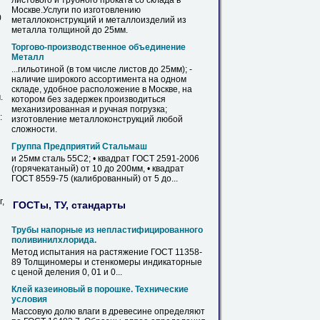
листового и трубного проката со склада
в
Москве
.Услуги по изготовлению
0
металлоконструкций и металлоизделий из
металла толщиной до
25мм
.
Торгово-производственное объединение
Металл
...гильотиной (
в
том числе листов до
25мм
); -
наличие широкого ассортимента на одном
складе, удобное расположение
в
Москве
, на
.
котором без задержек производиться
механизированная и ручная погрузка;
:
изготовление металлоконструкций любой
сложности.
Группа Предприятий Стальмаш
и
25мм
сталь 55С2; • квадрат ГОСТ 2591-2006
(горячекатаный) от 10 до 200мм, • квадрат
ГОСТ 8559-75 (калиброванный) от 5 до...
,
ГОСТы, ТУ, стандарты
Трубы напорные из непластифицированного
поливинилхлорида.
Метод испытания на растяжение ГОСТ 11358-
89 Толщиномеры и стенкомеры индикаторные
с
ценой
деления 0, 01 и 0...
Клей казеиновый
в
порошке. Технические
условия
Массовую долю влаги
в
древесине определяют