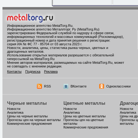
Информационное агентство MetalTorg.Ru
.
Информационное агентство Металлторг. Ру (MetalTorg.Ru)
зарегистрировано Федеральной службой по надзору в сфере связи,
информационных технологий и массовых коммуникаций (Роскомнадзор),
регистрационный номер и дата принятия решения о регистрации:
серия ИА № ФС 77 - 85704 от 03 августа 2023 г.
Новости, аналитика, цены, статистика рынка черных, цветных и
драгоценных металлов.
Использование открытых материалов разрешается с обязательной
гиперссылкой на MetalTorg.Ru
Мнение авторов материалов, размещаемых на сайте MetalTorg.Ru, может
не совпадать с мнением редакции.
Контакты
Подписка
Реклама
RSS
ВКонтакте
Одноклассники
Черные металлы
Цветные металлы
Драгоц
Новости
Новости
Новости
Аналитика
Аналитика
Аналитика
Цены на черные металлы
Цены на цветные металлы
Цены на д
Прогнозы цен на черные металлы
Прогнозы цен на цветные
Прогнозы ц
Коммерческие предложения
металлы
металлы
Коммерческие предложения