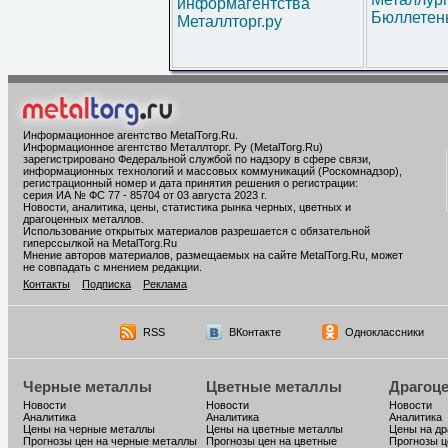
информагентства
Бюллетен
Металлторг.ру
Информационное агентство MetalTorg.Ru
.
Информационное агентство Металлторг. Ру (MetalTorg.Ru)
зарегистрировано Федеральной службой по надзору в сфере связи,
информационных технологий и массовых коммуникаций (Роскомнадзор),
регистрационный номер и дата принятия решения о регистрации:
серия ИА № ФС 77 - 85704 от 03 августа 2023 г.
Новости, аналитика, цены, статистика рынка черных, цветных и
драгоценных металлов.
Использование открытых материалов разрешается с обязательной
гиперссылкой на MetalTorg.Ru
Мнение авторов материалов, размещаемых на сайте MetalTorg.Ru, может
не совпадать с мнением редакции.
Контакты
Подписка
Реклама
RSS
ВКонтакте
Одноклассники
Черные металлы
Цветные металлы
Драгоц
Новости
Новости
Новости
Аналитика
Аналитика
Аналитика
Цены на черные металлы
Цены на цветные металлы
Цены на д
Прогнозы цен на черные металлы
Прогнозы цен на цветные
Прогнозы ц