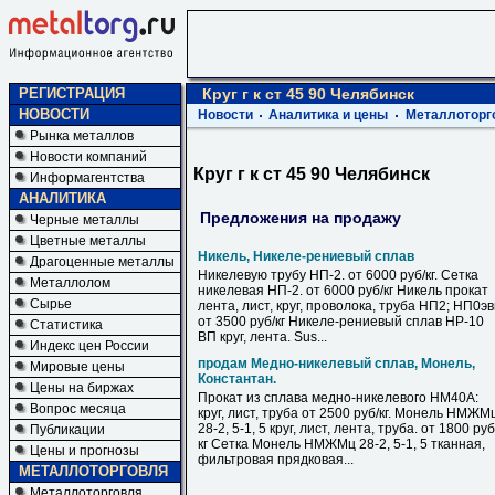
РЕГИСТРАЦИЯ
Круг г к ст 45 90 Челябинск
НОВОСТИ
Новости
Аналитика и цены
Металлоторг
Рынка металлов
Новости компаний
Круг г к ст 45 90 Челябинск
Информагентства
АНАЛИТИКА
Предложения на продажу
Черные металлы
Цветные металлы
Никель, Никеле-рениевый сплав
Драгоценные металлы
Никелевую трубу НП-2. от 6000 руб/кг. Сетка
Металлолом
никелевая НП-2. от 6000 руб/кг Никель прокат
Сырье
лента, лист, круг, проволока, труба НП2; НП0э
от 3500 руб/кг Никеле-рениевый сплав НР-10
Статистика
ВП круг, лента. Sus...
Индекс цен России
продам Медно-никелевый сплав, Монель,
Мировые цены
Константан.
Цены на биржах
Прокат из сплава медно-никелевого НМ40А:
Вопрос месяца
круг, лист, труба от 2500 руб/кг. Монель НМЖМ
28-2, 5-1, 5 круг, лист, лента, труба. от 1800 руб
Публикации
кг Сетка Монель НМЖМц 28-2, 5-1, 5 тканная,
Цены и прогнозы
фильтровая прядковая...
МЕТАЛЛОТОРГОВЛЯ
Металлоторговля