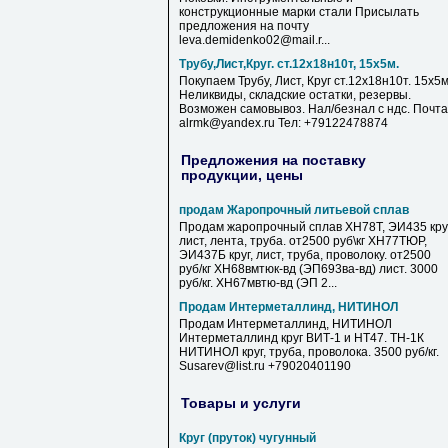
конструкционные марки стали Присылать
предложения на почту
leva.demidenko02@mail.r...
Трубу,Лист,Круг. ст.12х18н10т, 15х5м.
Покупаем Трубу, Лист, Круг ст.12х18н10т. 15х5м
Неликвиды, складские остатки, резервы.
Возможен самовывоз. Нал/безнал с ндс. Почта
alrmk@yandex.ru Тел: +79122478874
Предложения на поставку
продукции, цены
продам Жаропрочный литьевой сплав
Продам жаропрочный сплав ХН78Т, ЭИ435 круг
лист, лента, труба. от2500 руб\кг ХН77ТЮР,
ЭИ437Б круг, лист, труба, проволоку. от2500
руб/кг ХН68вмтюк-вд (ЭП693ва-вд) лист. 3000
руб/кг. ХН67мвтю-вд (ЭП 2...
Продам Интерметаллинд, НИТИНОЛ
Продам Интерметаллинд, НИТИНОЛ
Интерметаллинд круг ВИТ-1 и НТ47. ТН-1К
НИТИНОЛ круг, труба, проволока. 3500 руб/кг.
Susarev@list.ru +79020401190
Товары и услуги
Круг (пруток) чугунный