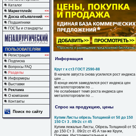
Каталог
Маркетплейс
<<
Доска объявлений
<<
Подшипники
ГОСТы и стандарты
ПОЛЬЗОВАТЕЛЯМ
Регистрация
<<
Информация
Подписка
Вопросы FAQ
Круг г к ст3 ГОСТ 2590-88
Разделы
В начале августа снова усилился рост индекса
Информеры
цен ...
В конце июля замедлился рост индекса цен
Выставки
металлоторговли по ...
Реклама
Не ослабевает темп роста индекса цен
О компании
металлоторговли по ...
Контакты
Спрос на продукцию, цены
Поиск по сайту
Купим Листы обрезь Толщиной от 50 до 150
150 Ст 3 . 09г2с ст 45
Купим лежалые Листы, Обрезь Толщиной от 5
до 150 Ст 3 . 09г2с ст 45 А так-же Круги,
Поковки. Инструментальные и