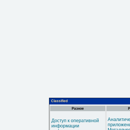
Classified
Разное
Р
Аналитич
Доступ к оперативной
приложени
информации
Металлур