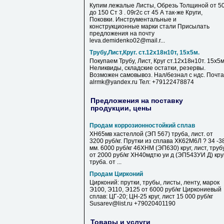
Купим лежалые Листы, Обрезь Толщиной от 5
до 150 Ст 3 . 09г2с ст 45 А так-же Круги,
Поковки. Инструментальные и
конструкционные марки стали Присылать
предложения на почту
leva.demidenko02@mail.r...
Трубу,Лист,Круг. ст.12х18н10т, 15х5м.
Покупаем Трубу, Лист, Круг ст.12х18н10т. 15х5м
Неликвиды, складские остатки, резервы.
Возможен самовывоз. Нал/безнал с ндс. Почта
alrmk@yandex.ru Тел: +79122478874
Предложения на поставку
продукции, цены
Продам коррозионностойкий сплав
ХН65мв хастеллой (ЭП 567) труба, лист. от
3200 руб/кг. Прутки из сплава ХК62М6Л ? 34 -3
мм. 6000 руб/кг 46ХНМ (ЭП630) круг, лист, труб
от 2000 руб/кг ХН40мдтю уи д (ЭП543УИ Д) круг
труба. от ...
Продам Цирконий
Цирконий: прутки, трубы, листы, ленту, марок
Э100, Э110, Э125 от 6000 руб/кг Циркониевый
сплав: ЦГ-20; ЦН-25 круг, лист 15 000 руб/кг
Susarev@list.ru +79020401190
Товары и услуги