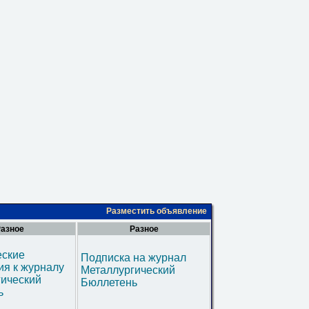
Разместить объявление
азное
Разное
еские
Подписка на журнал
я к журналу
Металлургический
гический
Бюллетень
ь