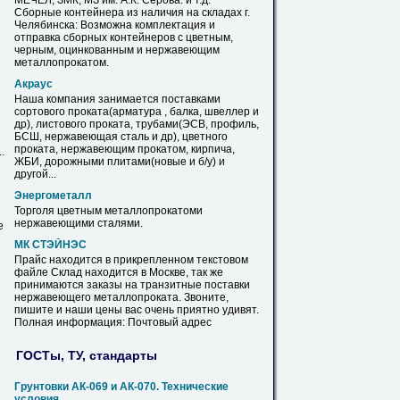
МЕЧЕЛ, ЗМК, МЗ им. А.К. Серова. и т.д.
Сборные контейнера из наличия на складах г.
Челябинска: Возможна комплектация и
отправка сборных контейнеров с цветным,
черным, оцинкованным и
нержавеющим
металлопрокатом.
Акраус
Наша компания занимается поставками
сортового проката(арматура , балка, швеллер и
др), листового проката, трубами(ЭСВ, профиль,
БСШ,
нержавеющая
сталь и др), цветного
проката,
нержавеющим
прокатом, кирпича,
.
ЖБИ, дорожными плитами(новые и б/у) и
другой...
Энергометалл
Торголя цветным металлопрокатоми
нержавеющими
сталями.
е
МК СТЭЙНЭС
Прайс находится
в
прикрепленном текстовом
файле Склад находится
в
Москве, так же
принимаются заказы на транзитные поставки
нержавеющего
металлопроката. Звоните,
пишите и наши цены вас очень приятно удивят.
Полная информация: Почтовый адрес
ГОСТы, ТУ, стандарты
Грунтовки АК-069 и АК-070. Технические
условия