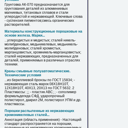
Грунтовка АК-070 предназначается для
грунтования деталей из алюминиевых
магниевых, титановых сплавов и стали
углеродистой и
нержавеющей
. Ключевые слова
- суспензия пигментов;смесь органических
растворителей.
Материалы конструкционные порошковые на
основе железа. Марки...
...углеродистых и медистых; сталей никель-
молибденовых, медьникелевых, медьникель-
молибденовых; сталей хромистых,
марганцовистых, хромникель-марганцовистых;
сталей
нержавеющих
, предназначенных для
деталей, применяемых
в
различных отраслях
техники.
Краны смывные полуавтоматические.
Технические условия
...из бериллиевой бронзы по ГОСТ 15834; -
нержавеющая
сталь марок 08Х18Н10Т,
12Х18Н10Т, 40Х13, 20Х13 по ГОСТ 5632. 2
Пластмассы: ;;; - пластик АВС; ; - сополимер
формальдегида СФД, ударопрочный
полистирол, дакрил 2М, полистирол УПМ и др.
пластмассы.
Порошки распыленные из
нержавеющих
хромоникелевых сталей...
Аннотация (область применения) - Настоящий
стандарт распространяется на порошки,
полученные из
нержавеющих
хромоникелевых