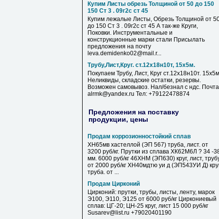
Купим Листы обрезь Толщиной от 50 до 150
150 Ст 3 . 09г2с ст 45
Купим лежалые Листы, Обрезь Толщиной от 5
до 150 Ст 3 . 09г2с ст 45 А так-же Круги,
Поковки. Инструментальные и
конструкционные марки стали Присылать
предложения на почту
leva.demidenko02@mail.r...
Трубу,Лист,Круг. ст.12х18н10т, 15х5м.
Покупаем Трубу, Лист, Круг ст.12х18н10т. 15х5м
Неликвиды, складские остатки, резервы.
Возможен самовывоз. Нал/безнал с ндс. Почта
alrmk@yandex.ru Тел: +79122478874
Предложения на поставку
продукции, цены
Продам коррозионностойкий сплав
ХН65мв хастеллой (ЭП 567) труба, лист. от
3200 руб/кг. Прутки из сплава ХК62М6Л ? 34 -3
мм. 6000 руб/кг 46ХНМ (ЭП630) круг, лист, труб
от 2000 руб/кг ХН40мдтю уи д (ЭП543УИ Д) круг
труба. от ...
Продам Цирконий
Цирконий: прутки, трубы, листы, ленту, марок
Э100, Э110, Э125 от 6000 руб/кг Циркониевый
сплав: ЦГ-20; ЦН-25 круг, лист 15 000 руб/кг
Susarev@list.ru +79020401190