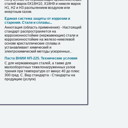
сталей марок 0Х18Н10, Х18Н9 и никеля марок
Н1, Н2 и Н3 распылением воздухом или
инертным газом.
Единая система защиты от коррозии и
старения. Стали и сплавы...
Аннотация (область применения) - Настоящий
стандарт распространяется на
коррозионностойкие (
нержавеющие
) стали и
коррозионностойкие на железо-никелевой
основе кристаллические сплавы и
устанавливает химический и
электрохимический методы ускоренных...
Паста ВНИИ НП-225. Технические условия
С для
нержавеющих
сталей, а также для
малооборотных тяжелонагруженных узлов
трения при температуре от минус 40 до плюс
300 град. С. Вид стандарта - Стандарты на
продукцию (услуги)