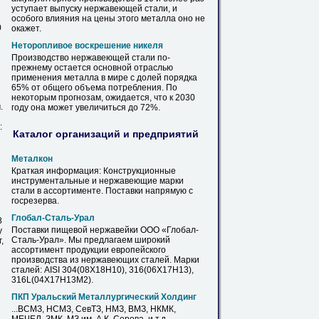
уступает выпуску
нержавеющей
стали, и
особого влияния на цены этого металла оно не
0
окажет.
Неторопливое воскрешение никеля
Производство
нержавеющей
стали по-
прежнему остается основной отраслью
применения металла
в
мире с долей порядка
65% от общего объема потребления. По
некоторым прогнозам, ожидается, что к 2030
.
году она может увеличиться до 72%.
:
Каталог организаций и предприятий
Металкон
Краткая информация: Конструкционные
инструментальные и
нержавеющие
марки
стали
в
ассортименте. Поставки напрямую с
госрезерва.
Глобал-Сталь-Урал
8
Поставки пищевой нержавейки ООО «Глобал-
у
Сталь-Урал». Мы предлагаем широкий
,
ассортимент продукции европейского
производства из
нержавеющих
сталей. Марки
сталей: AISI 304(08Х18Н10), 316(06Х17Н13),
316L(04Х17Н13М2).
ПКП Уральский Металлургический Холдинг
...ВСМЗ, НСМЗ, СевТЗ, НМЗ, ВМЗ, НКМК,