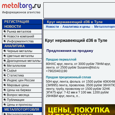
РЕГИСТРАЦИЯ
Круг нержавеющий d36 в Туле
НОВОСТИ
Новости
Аналитика и цены
Металлоторг
Рынка металлов
Новости компаний
Круг нержавеющий d36 в Туле
Информагентства
АНАЛИТИКА
Предложения на продажу
Черные металлы
Цветные металлы
Продаю пермаллой
Драгоценные металлы
80НХС круг, лента. от 3000 руб/кг 79НМ круг,
Металлолом
лента. от 2500 руб/кг Susarev@list.ru
Сырье
+79020401190
Статистика
Продам прецизионный сплав
Индекс цен России
50Н круг, лента, фольга. от 1500 руб/кг 40КХН
Мировые цены
(ЭИ995) лента, проволока. 3500 руб/кг 36НХТ
ленту, трубу, проволоку от 1500 руб/кг 32НК
Цены на биржах
ЭП475 круг: ? 42 мм и ? 100 мм. 1200 руб/кг
Вопрос месяца
29НКВИ круг, лента, л...
Публикации
Цены и прогнозы
МЕТАЛЛОТОРГОВЛЯ
Металлоторговля