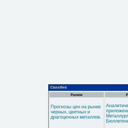
Classified
Разное
Р
Аналитич
Прогнозы цен на рынке
приложени
черных, цветных и
Металлур
драгоценных металлов.
Бюллетен