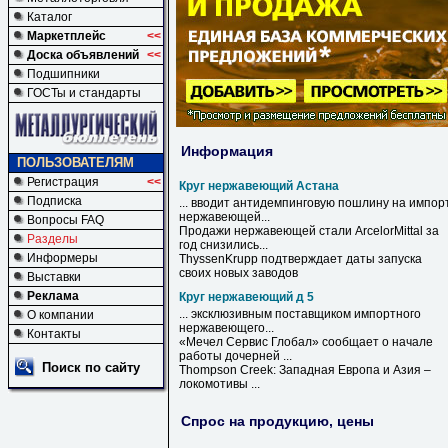
Каталог
Маркетплейс
<<
Доска объявлений
<<
Подшипники
ГОСТы и стандарты
Информация
ПОЛЬЗОВАТЕЛЯМ
Регистрация
<<
Круг нержавеющий Астана
Подписка
... вводит антидемпинговую пошлину на импор
нержавеющей
...
Вопросы FAQ
Продажи
нержавеющей
стали ArcelorMittal за
Разделы
год снизились...
Информеры
ThyssenKrupp подтверждает даты запуска
своих новых заводов
Выставки
Реклама
Круг нержавеющий д 5
... эксклюзивным поставщиком импортного
О компании
нержавеющего
...
Контакты
«Мечел Сервис Глобал» сообщает о начале
работы дочерней ...
Поиск по сайту
Thompson Creek: Западная Европа и Азия –
локомотивы ...
Спрос на продукцию, цены