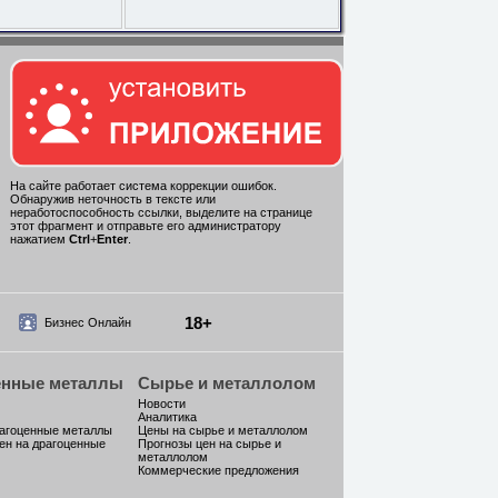
На сайте работает система коррекции ошибок.
Обнаружив неточность в тексте или
неработоспособность ссылки, выделите на странице
этот фрагмент и отправьте его администратору
нажатием
Ctrl
+
Enter
.
18+
Бизнес Онлайн
енные металлы
Сырье и металлолом
Новости
Аналитика
рагоценные металлы
Цены на сырье и металлолом
ен на драгоценные
Прогнозы цен на сырье и
металлолом
Коммерческие предложения