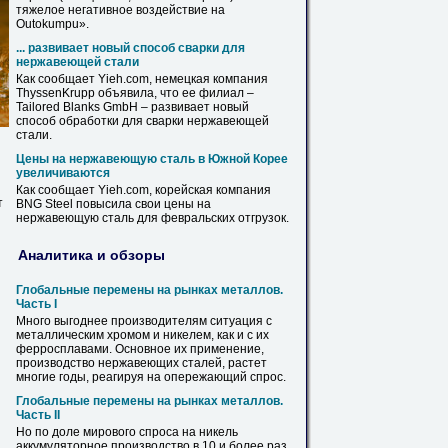
тяжелое негативное воздействие на
Outokumpu».
... развивает новый способ сварки для
нержавеющей
стали
Как сообщает Yieh.com, немецкая компания
ThyssenKrupp объявила, что ее филиал –
Tailored Blanks GmbH – развивает новый
способ обработки для сварки
нержавеющей
стали.
Цены на
нержавеющую
сталь
в
Южной Корее
увеличиваются
Как сообщает Yieh.com, корейская компания
т
BNG Steel повысила свои цены на
нержавеющую
сталь для февральских отгрузок.
Аналитика и обзоры
Глобальные перемены на рынках металлов.
Часть I
Много выгоднее производителям ситуация с
металлическим хромом и никелем, как и с их
ферросплавами. Основное их применение,
производство
нержавеющих
сталей, растет
многие годы, реагируя на опережающий спрос.
Глобальные перемены на рынках металлов.
Часть II
Но по доле мирового спроса на никель
аккумуляторное производство
в
10 и более раз