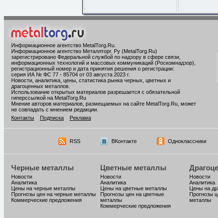
Информационное агентство MetalTorg.Ru
.
Информационное агентство Металлторг. Ру (MetalTorg.Ru)
зарегистрировано Федеральной службой по надзору в сфере связи,
информационных технологий и массовых коммуникаций (Роскомнадзор),
регистрационный номер и дата принятия решения о регистрации:
серия ИА № ФС 77 - 85704 от 03 августа 2023 г.
Новости, аналитика, цены, статистика рынка черных, цветных и
драгоценных металлов.
Использование открытых материалов разрешается с обязательной
гиперссылкой на MetalTorg.Ru
Мнение авторов материалов, размещаемых на сайте MetalTorg.Ru, может
не совпадать с мнением редакции.
Контакты
Подписка
Реклама
RSS
ВКонтакте
Одноклассники
Черные металлы
Цветные металлы
Драгоц
Новости
Новости
Новости
Аналитика
Аналитика
Аналитика
Цены на черные металлы
Цены на цветные металлы
Цены на д
Прогнозы цен на черные металлы
Прогнозы цен на цветные
Прогнозы ц
Коммерческие предложения
металлы
металлы
Коммерческие предложения