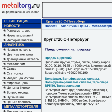
РЕГИСТРАЦИЯ
Круг ст20 С-Петербург
НОВОСТИ
Новости
Аналитика и цены
Металлоторг
Рынка металлов
Новости компаний
Круг ст20 С-Петербург
Информагентства
АНАЛИТИКА
Предложения на продажу
Черные металлы
Цветные металлы
Продам Цирконий
Драгоценные металлы
Цирконий: прутки, трубы, листы, ленту, марок
Металлолом
Э100, Э110, Э125 от 6000 руб/кг Циркониевый
Сырье
сплав: ЦГ-20; ЦН-25 круг, лист 15 000 руб/кг
Susarev@list.ru +79020401190
Статистика
Индекс цен России
Вольфрам, Вольфрамовые сплавы,
Вольфрамо-рениевые сплавы, Термопара
Мировые цены
ВР5/20, Твердосплавов
Цены на биржах
Вольфрам: лист, круг, проволоку, электроды,
Вопрос месяца
порошок Тигель вольфрамовый и ВР27
Вольфрамовые сплавы марок ВНЖ 7-3; ВНМ 5
Публикации
3; ВД 20; ВНБ-3 от 5000 руб/кг. Вольфрамо-
Цены и прогнозы
рениевую проволоку, лист, фольгу: ВР-...
МЕТАЛЛОТОРГОВЛЯ
Металлоторговля