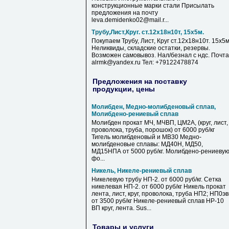
конструкционные марки стали Присылать
предложения на почту
leva.demidenko02@mail.r...
Трубу,Лист,Круг. ст.12х18н10т, 15х5м.
Покупаем Трубу, Лист, Круг ст.12х18н10т. 15х5м
Неликвиды, складские остатки, резервы.
Возможен самовывоз. Нал/безнал с ндс. Почта
alrmk@yandex.ru Тел: +79122478874
Предложения на поставку
продукции, цены
Молибден, Медно-молибденовый сплав,
Молибдено-рениевый сплав
Молибден прокат МЧ, МЧВП, ЦМ2А, (круг, лист,
проволока, труба, порошок) от 6000 руб/кг
Тигель молибденовый и МВ30 Медно-
молибденовые сплавы: МД40Н, МД50,
МД15НПА от 5000 руб/кг. Молибдено-рениеву
фо...
Никель, Никеле-рениевый сплав
Никелевую трубу НП-2. от 6000 руб/кг. Сетка
никелевая НП-2. от 6000 руб/кг Никель прокат
лента, лист, круг, проволока, труба НП2; НП0э
от 3500 руб/кг Никеле-рениевый сплав НР-10
ВП круг, лента. Sus...
Товары и услуги