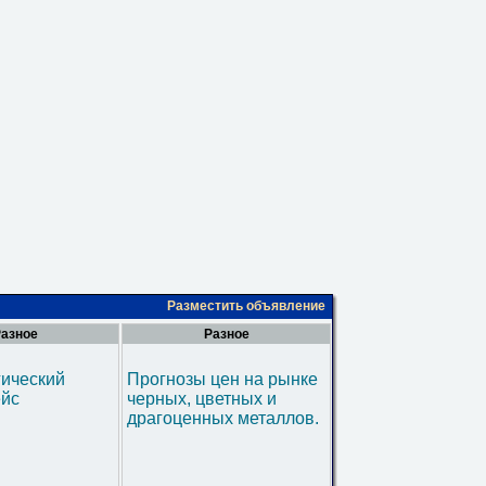
Разместить объявление
азное
Разное
гический
Прогнозы цен на рынке
ейс
черных, цветных и
драгоценных металлов.