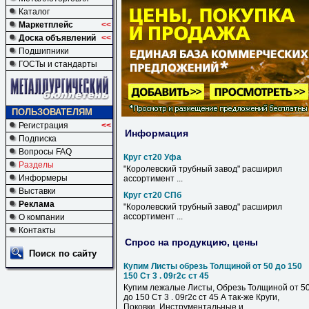
Каталог
Маркетплейс
<<
Доска объявлений
<<
Подшипники
ГОСТы и стандарты
ПОЛЬЗОВАТЕЛЯМ
Регистрация
<<
Информация
Подписка
Вопросы FAQ
Круг ст20 Уфа
Разделы
"Королевский трубный завод" расширил
Информеры
ассортимент ...
Выставки
Круг ст20 СПб
Реклама
"Королевский трубный завод" расширил
ассортимент ...
О компании
Контакты
Спрос на продукцию, цены
Поиск по сайту
Купим Листы обрезь Толщиной от 50 до 150
150 Ст 3 . 09г2с ст 45
Купим лежалые Листы, Обрезь Толщиной от 5
до 150 Ст 3 . 09г2с ст 45 А так-же Круги,
Поковки. Инструментальные и