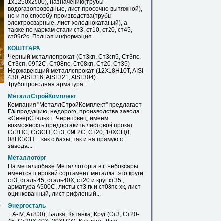
1х1250х2500), назначению(трубы
водогазопроводные, лист просечно-вытяжной),
но и по способу производства(трубы
электросварные, лист холоднокатаный), а
также по маркам стали ст3, ст10,
ст20
, ст45,
ст09г2с. Полная информация
КОШТГАРА
Черный металлопрокат (Ст3кп, Ст3сп5, Ст3пс,
Ст3сп, 09Г2С, Ст08пс, Ст08кп,
Ст20
, Ст35)
Нержавеющий металлопрокат (12X18H10T, AISI
430, AISI 316, AISI 321, AISI 304)
Трубопроводная арматура.
МеталлСтройКомплект
Компания "МеталлСтройКомплект" предлагает
Г/к продукцию, недорого, производства завода
«СеверСталь» г. Череповец, имеем
возможность предоставить листовой прокат
Ст3ПС, Ст3СП, Ст3, 09Г2С,
Ст20
, 10ХСНД,
08ПС/СП… как
с
базы, так и на прямую
с
завода...
Металлоторг
На металлобазе Металлоторга в г. Чебоксары
имеется широкий сортамент металла: это
круги
ст3, сталь 45, сталь40Х,
ст20
и
круг
ст35 ,
арматура А500С, листы ст3 гк и ст08пс хк, лист
оцинкованный, лист рифленый...
0
Энергосталь
...А-IV, Ат800); Балка; Катанка;
Круг
(Ст3,
Ст20
-