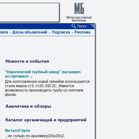
овля
Доска объявлений
Подписка
Реклама
Новости и события
"Королевский трубный завод" расширил
ассортимент ...
Для изготовления новой линейки используются
стали марок ст3,
ст20
, 09Г2С. Имеется
возможность производить трубу со снятием
фаски.
Аналитика и обзоры
Каталог организаций и предприятий
-
МеталлГрупп
...не только по аразмеру(20х20х2,