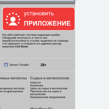
На сайте работает система коррекции ошибок.
Обнаружив неточность в тексте или
неработоспособность ссылки, выделите на странице
этот фрагмент и отправьте его администратору
нажатием
Ctrl
+
Enter
.
18+
Бизнес Онлайн
енные металлы
Сырье и металлолом
Новости
Аналитика
рагоценные металлы
Цены на сырье и металлолом
ен на драгоценные
Прогнозы цен на сырье и
металлолом
Коммерческие предложения
а
MetalTorg.Ru