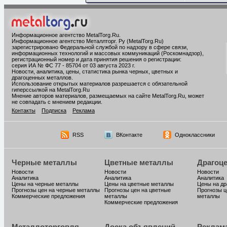
Информационное агентство MetalTorg.Ru
.
Информационное агентство Металлторг. Ру (MetalTorg.Ru)
зарегистрировано Федеральной службой по надзору в сфере связи,
информационных технологий и массовых коммуникаций (Роскомнадзор),
регистрационный номер и дата принятия решения о регистрации:
серия ИА № ФС 77 - 85704 от 03 августа 2023 г.
Новости, аналитика, цены, статистика рынка черных, цветных и
драгоценных металлов.
Использование открытых материалов разрешается с обязательной
гиперссылкой на MetalTorg.Ru
Мнение авторов материалов, размещаемых на сайте MetalTorg.Ru, может
не совпадать с мнением редакции.
Контакты
Подписка
Реклама
RSS
ВКонтакте
Одноклассники
Черные металлы
Цветные металлы
Драгоц
Новости
Новости
Новости
Аналитика
Аналитика
Аналитика
Цены на черные металлы
Цены на цветные металлы
Цены на д
Прогнозы цен на черные металлы
Прогнозы цен на цветные
Прогнозы ц
Коммерческие предложения
металлы
металлы
Коммерческие предложения
Металлоторговля
Доска объявлений
Реклам