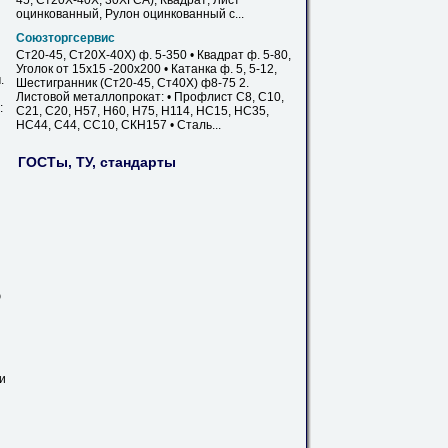
45, Ст20Х-40Х, 30ХГСА); Квадрат; Лист
оцинкованный, Рулон оцинкованный
с
...
Союзторгсервис
Ст20
-45, Ст20Х-40Х) ф. 5-350 • Квадрат ф. 5-80,
Уголок от 15х15 -200х200 • Катанка ф. 5, 5-12,
.
Шестигранник (
Ст20
-45, Ст40Х) ф8-75 2.
Листовой металлопрокат: • Профлист С8, С10,
:
С21, С20, Н57, Н60, Н75, Н114, НС15, НС35,
НС44, С44, СС10, СКН157 • Сталь...
ГОСТы, ТУ, стандарты
ю
ви