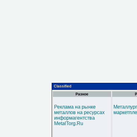
Classified
Разное
Р
Реклама на рынке
Металлур
металлов на ресурсах
маркетпл
информагентства
MetalTorg.Ru