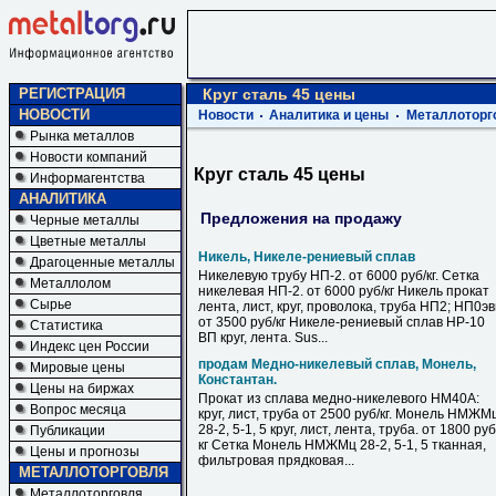
РЕГИСТРАЦИЯ
Круг сталь 45 цены
НОВОСТИ
Новости
Аналитика и цены
Металлоторг
Рынка металлов
Новости компаний
Круг сталь 45 цены
Информагентства
АНАЛИТИКА
Предложения на продажу
Черные металлы
Цветные металлы
Никель, Никеле-рениевый сплав
Драгоценные металлы
Никелевую трубу НП-2. от 6000 руб/кг. Сетка
Металлолом
никелевая НП-2. от 6000 руб/кг Никель прокат
Сырье
лента, лист, круг, проволока, труба НП2; НП0э
от 3500 руб/кг Никеле-рениевый сплав НР-10
Статистика
ВП круг, лента. Sus...
Индекс цен России
продам Медно-никелевый сплав, Монель,
Мировые цены
Константан.
Цены на биржах
Прокат из сплава медно-никелевого НМ40А:
Вопрос месяца
круг, лист, труба от 2500 руб/кг. Монель НМЖМ
28-2, 5-1, 5 круг, лист, лента, труба. от 1800 руб
Публикации
кг Сетка Монель НМЖМц 28-2, 5-1, 5 тканная,
Цены и прогнозы
фильтровая прядковая...
МЕТАЛЛОТОРГОВЛЯ
Металлоторговля