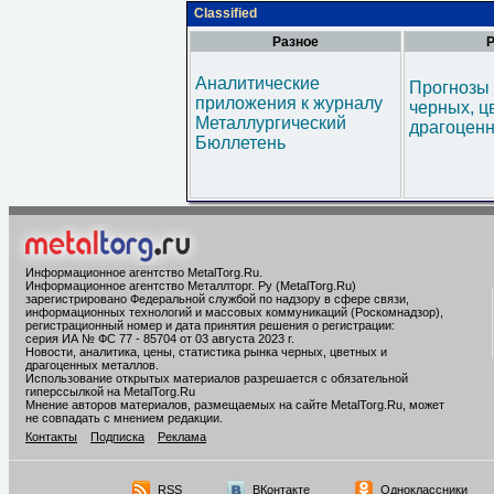
Classified
Разное
Р
Аналитические
Прогнозы 
приложения к журналу
черных, ц
Металлургический
драгоценн
Бюллетень
Информационное агентство MetalTorg.Ru
.
Информационное агентство Металлторг. Ру (MetalTorg.Ru)
зарегистрировано Федеральной службой по надзору в сфере связи,
информационных технологий и массовых коммуникаций (Роскомнадзор),
регистрационный номер и дата принятия решения о регистрации:
серия ИА № ФС 77 - 85704 от 03 августа 2023 г.
Новости, аналитика, цены, статистика рынка черных, цветных и
драгоценных металлов.
Использование открытых материалов разрешается с обязательной
гиперссылкой на MetalTorg.Ru
Мнение авторов материалов, размещаемых на сайте MetalTorg.Ru, может
не совпадать с мнением редакции.
Контакты
Подписка
Реклама
RSS
ВКонтакте
Одноклассники