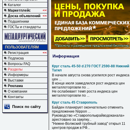
Каталог
Маркетплейс
<<
Доска объявлений
<<
Подшипники
ГОСТы и стандарты
ПОЛЬЗОВАТЕЛЯМ
Регистрация
<<
Информация
Подписка
Вопросы FAQ
Круг сталь 45-50 d 270 ГОСТ 2590-88 Нижний
Разделы
Тагил
Информеры
В начале августа снова усилился рост индекса
цен ...
Выставки
В конце июля замедлился рост индекса цен
Реклама
металлоторговли по ...
О компании
Не ослабевает темп роста индекса цен
металлоторговли по ...
Контакты
Круг сталь 45 Ставрополь
Поиск по сайту
Байден планирует окончательно отменить
предложение Nippon ...
Руководство «Ставрополькрайводоканала»
арестовано за закупку...
"Нижне-Волжский трубный завод" открыл 11
центров продаж в РФ...