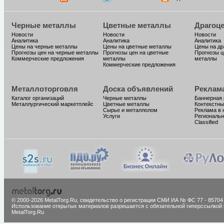
Черные металлы
Цветные металлы
Драгоц
Новости
Новости
Новости
Аналитика
Аналитика
Аналитика
Цены на черные металлы
Цены на цветные металлы
Цены на д
Прогнозы цен на черные металлы
Прогнозы цен на цветные
Прогнозы ц
Коммерческие предложения
металлы
металлы
Коммерческие предложения
Металлоторговля
Доска объявлений
Реклам
Каталог организаций
Черные металлы
Баннерная
Металлургический маркетплейс
Цветные металлы
Контекстны
Сырье и металлолом
Реклама в 
Услуги
Региональн
Classified
© 2000-2026 MetalTorg.Ru,
cвидетельство о регистрации СМИ ИА № ФС 77 - 85704
Использование открытых материалов разрешается с обязательной гиперссылкой 
MetalTorg.Ru