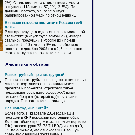
2%).
Стального
листа с покрытием и жести
выпущено 113 тыс. т (-57, 1%; -3, 5%). По
данным Росстата,
в
январе выпуск
рафинированной меди по отношению к...
В
январе выросли поставки
в
Россию труб
для ...
В
январе текущего года, согласно таможенной
статистике (выпуск груза таможней), импорт
стальной
продукции
в
Россию из Японии
составил 5610 т, что на 9% выше объемов
поставок
в
декабре 2008 г. и
в
2, 5 раза выше
соответствующего показателя января...
Аналитика и обзоры
Рынок трубный – рынок трудный
Про
стальные
трубы
в
последнее время пишут
м
много. У нефтяников с газовиками масса
проектов и прожектов, строители также
показывают рост, даже сферу ЖКХ наши
власти обещают (который год) привести
в
порядок. Планов
в
итоге – громадье.
Все надежды на Китай?
Более того,
в
I квартале 2014 года наши
поставки
в
КНР пережили настоящий обвал.
Доля китайских продаж
в
стальном
экспорте из
РФ (товаров групп 72, 73 ТН ВЭД) упала до 0,
1% по объемам, что означает 9061 тонну и
сравнимо с нашими поставками
в
...