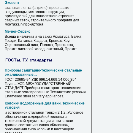
Эковент
стальная
лента (штрипс), профнастил,
воздуховоды, металлоконструкции,
армоизделий для монолитного строения,
сварных сеток, строительного профиля для
монтажа гипсокартона.
Мечел-Сервис
Всегда
в
наличии и на заказ Арматура, Балка,
Гвозди, Катанка, Квадрат, Крепеж,
Круг
,
Оцинкованный лист, Полоса, Проволока,
Прокат листовой холоднокатаный, Прокат...
ГОСТы, ТУ, стандарты
.
Приборы санитарно-технические
стальные
эмалированные....
ГОСТ 23695-94 УДК 696.14:669.14:006.354
Группа Ж21 МЕЖГОСУДАРСТВЕННЫЙ
е
СТАНДАРТ Приборы санитарно-технические
стальные
эмалированные Технические условия
Enamelled steel sanitary appliances.
Колонки водогрейные для ванн. Технические
условия
и встроенной
стальной
топкой 2 1.2. Условное
обозначение водогрейной колонки
в
технической документации и при заказе
должно состоять из слова «Колонка»,
обозначения типа колонки и настоящего