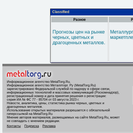
Classified
Разное
Р
Прогнозы цен на рынке
Металлур
черных, цветных и
маркетпл
драгоценных металлов.
Информационное агентство MetalTorg.Ru
.
Информационное агентство Металлторг. Ру (MetalTorg.Ru)
зарегистрировано Федеральной службой по надзору в сфере связи,
информационных технологий и массовых коммуникаций (Роскомнадзор),
регистрационный номер и дата принятия решения о регистрации:
серия ИА № ФС 77 - 85704 от 03 августа 2023 г.
Новости, аналитика, цены, статистика рынка черных, цветных и
драгоценных металлов.
Использование открытых материалов разрешается с обязательной
гиперссылкой на MetalTorg.Ru
Мнение авторов материалов, размещаемых на сайте MetalTorg.Ru, может
не совпадать с мнением редакции.
Контакты
Подписка
Реклама