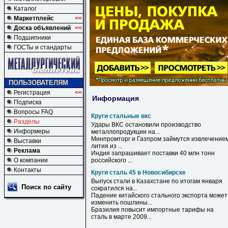
Каталог
Маркетплейс
<<
Доска объявлений
<<
Подшипники
ГОСТы и стандарты
ПОЛЬЗОВАТЕЛЯМ
Регистрация
<<
Информация
Подписка
Вопросы FAQ
Круги стальные вкс
Разделы
Удары
ВКС
остановили производство
Информеры
металлопродукции на...
Минпромторг и Газпром займутся извлечение
Выставки
лития из ...
Реклама
Индия запрашивает поставки 40 млн тонн
О компании
российского ...
Контакты
Круги сталь 45 в Новосибирске
Выпуск
стали
в
Казахстане по итогам января
Поиск по сайту
сократился на...
Падение китайского стального экспорта может
изменить пошлины...
Бразилия повысит импортные тарифы на
сталь
в
марте 2009...