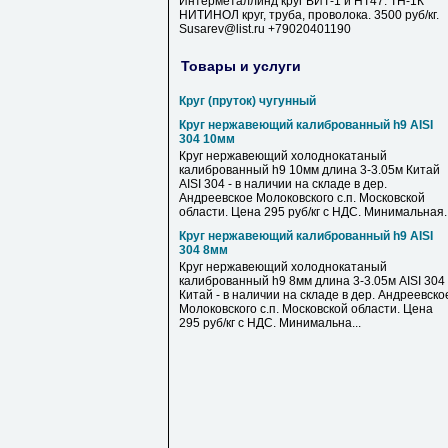
Интерметаллинд круг ВИТ-1 и НТ47. ТН-1К
НИТИНОЛ круг, труба, проволока. 3500 руб/кг.
Susarev@list.ru +79020401190
Товары и услуги
Круг (пруток) чугунный
Круг нержавеющий калиброванный h9 AISI
304 10мм
Круг нержавеющий холоднокатаный
калиброванный h9 10мм длина 3-3.05м Китай
AISI 304 - в наличии на складе в дер.
Андреевское Молоковского с.п. Московской
области. Цена 295 руб/кг с НДС. Минимальная..
Круг нержавеющий калиброванный h9 AISI
304 8мм
Круг нержавеющий холоднокатаный
калиброванный h9 8мм длина 3-3.05м AISI 304
Китай - в наличии на складе в дер. Андреевско
Молоковского с.п. Московской области. Цена
295 руб/кг с НДС. Минимальна...