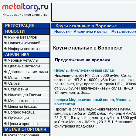
РЕГИСТРАЦИЯ
Круги стальные в Воронеже
НОВОСТИ
Новости
Аналитика и цены
Металлоторг
Рынка металлов
Новости компаний
Круги стальные в Воронеже
Информагентства
АНАЛИТИКА
Предложения на продажу
Черные металлы
Цветные металлы
Никель, Никеле-рениевый сплав
Драгоценные металлы
Никелевую трубу НП-2. от 6000 руб/кг. Сетка
Металлолом
никелевая НП-2. от 6000 руб/кг Никель прокат
Сырье
лента, лист, круг, проволока, труба НП2; НП0э
от 3500 руб/кг Никеле-рениевый сплав НР-10
Статистика
ВП круг, лента. Sus...
Индекс цен России
продам Медно-никелевый сплав, Монель,
Мировые цены
Константан.
Цены на биржах
Прокат из сплава медно-никелевого НМ40А:
Вопрос месяца
круг, лист, труба от 2500 руб/кг. Монель НМЖМ
28-2, 5-1, 5 круг, лист, лента, труба. от 1800 руб
Публикации
кг Сетка Монель НМЖМц 28-2, 5-1, 5 тканная,
Цены и прогнозы
фильтровая прядковая...
МЕТАЛЛОТОРГОВЛЯ
Металлоторговля