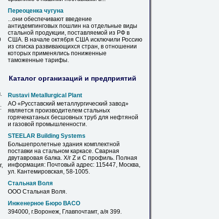
Переоценка чугуна
...они обеспечивают введение
антидемпинговых пошлин на отдельные виды
стальной
продукции, поставляемой из РФ
в
0
США.
В
начале октября США исключили Россию
из списка развивающихся стран,
в
отношении
которых применялись пониженные
таможенные тарифы.
Каталог организаций и предприятий
.
Rustavi Metallurgical Plant
АО «Русставский металлургический завод»
:
является производителем
стальных
горячекатаных бесшовных труб для нефтяной
и газовой промышленности.
STEELAR Building Systems
Большепролетные здания комплектной
поставки на
стальном
каркасе. Сварная
двутавровая балка. Х/г Z и C профиль. Полная
информация: Почтовый адрес: 115447, Москва,
,
ул. Кантемировская, 58-1005.
Стальная
Воля
ООО
Стальная
Воля.
Инженерное Бюро ВАСО
394000, г.
Воронеж
, Главпочтамт, а/я 399.