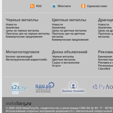
RSS
ВКонтакте
Одноклассники
Черные металлы
Цветные металлы
Драгоц
Новости
Новости
Новости
Аналитика
Аналитика
Аналитика
Цены на черные металлы
Цены на цветные металлы
Цены на д
Прогнозы цен на черные металлы
Прогнозы цен на цветные
Прогнозы ц
Коммерческие предложения
металлы
металлы
Коммерческие предложения
Металлоторговля
Доска объявлений
Реклам
Каталог организаций
Черные металлы
Баннерная
Металлургический маркетплейс
Цветные металлы
Контекстны
Сырье и металлолом
Реклама в 
Услуги
Региональн
Classified
© 2000-2026 MetalTorg.Ru,
cвидетельство о регистрации СМИ ИА № ФС 77 - 85704
Использование открытых материалов разрешается с обязательной гиперссылкой 