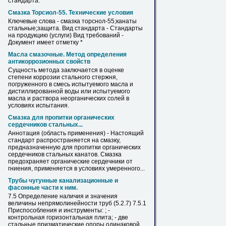
стандарта.
Смазка Торсиол-55. Технические условия
Ключевые слова - смазка торснол-55;канаты
стальные
;защита. Вид стандарта - Стандарты
на продукцию (услуги) Вид требований -
Документ имеет отметку *
Масла смазочные. Метод определения
антикоррозионных свойств
Сущность метода заключается
в
оценке
степени коррозии
стального
стержня,
погруженного
в
смесь испытуемого масла и
дистиллированной воды или испытуемого
масла и раствора неорганических солей
в
условиях испытания.
Смазка для пропитки органических
сердечников
стальных
...
Аннотация (область применения) - Настоящий
стандарт распространяется на смазку,
предназначенную для пропитки органических
сердечников
стальных
канатов. Смазка
предохраняет органические сердечники от
гниения, применяется
в
условиях умеренного...
Трубы чугунные канализационные и
фасонные части к ним.
7.5 Определение наличия и значения
величины непрямолинейности труб (5.2.7) 7.5.1
Приспособления и инструменты: ; -
контрольная горизонтальная плита; - две
стальные
призматические опоры одинаковой