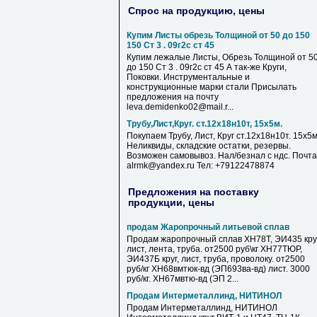
Спрос на продукцию, цены
Купим Листы обрезь Толщиной от 50 до 150
150 Ст 3 . 09г2с ст 45
Купим лежалые Листы, Обрезь Толщиной от 5
до 150 Ст 3 . 09г2с ст 45 А так-же Круги,
Поковки. Инструментальные и
конструкционные марки стали Присылать
предложения на почту
leva.demidenko02@mail.r...
Трубу,Лист,Круг. ст.12х18н10т, 15х5м.
Покупаем Трубу, Лист, Круг ст.12х18н10т. 15х5м
Неликвиды, складские остатки, резервы.
Возможен самовывоз. Нал/безнал с ндс. Почта
alrmk@yandex.ru Тел: +79122478874
Предложения на поставку
продукции, цены
продам Жаропрочный литьевой сплав
Продам жаропрочный сплав ХН78Т, ЭИ435 круг
лист, лента, труба. от2500 руб\кг ХН77ТЮР,
ЭИ437Б круг, лист, труба, проволоку. от2500
руб/кг ХН68вмтюк-вд (ЭП693ва-вд) лист. 3000
руб/кг. ХН67мвтю-вд (ЭП 2...
Продам Интерметаллинд, НИТИНОЛ
Продам Интерметаллинд, НИТИНОЛ