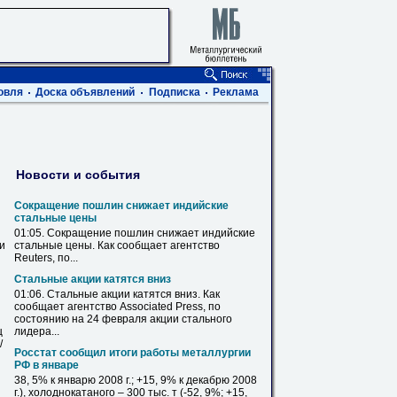
овля
Доска объявлений
Подписка
Реклама
Новости и события
Сокращение пошлин снижает индийские
стальные
цены
01:05. Сокращение пошлин снижает индийские
ви
стальные
цены. Как сообщает агентство
Reuters, по...
Стальные
акции катятся вниз
01:06.
Стальные
акции катятся вниз. Как
сообщает агентство Associated Press, по
состоянию на 24 февраля акции
стального
ц
лидера...
/
Росстат сообщил итоги работы металлургии
РФ
в
январе
38, 5% к январю 2008 г.; +15, 9% к декабрю 2008
г.), холоднокатаного – 300 тыс. т (-52, 9%; +15,