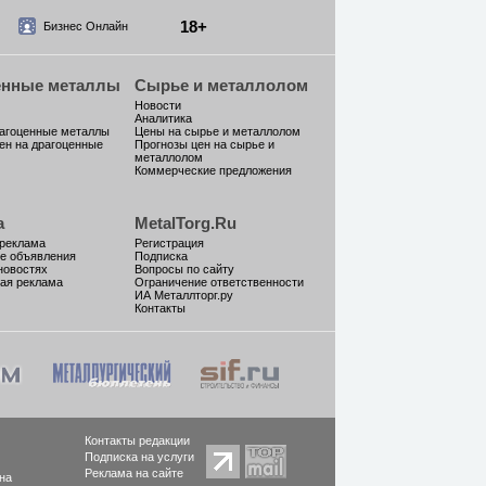
18+
Бизнес Онлайн
енные металлы
Сырье и металлолом
Новости
Аналитика
рагоценные металлы
Цены на сырье и металлолом
ен на драгоценные
Прогнозы цен на сырье и
металлолом
Коммерческие предложения
а
MetalTorg.Ru
 реклама
Регистрация
е объявления
Подписка
новостях
Вопросы по сайту
ая реклама
Ограничение ответственности
ИА Металлторг.ру
Контакты
Контакты редакции
Подписка на услуги
Реклама на сайте
на