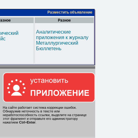
Разместить объявление
азное
Разное
Аналитические
гический
приложения к журналу
ейс
Металлургический
Бюллетень
На сайте работает система коррекции ошибок.
Обнаружив неточность в тексте или
неработоспособность ссылки, выделите на странице
этот фрагмент и отправьте его администратору
нажатием
Ctrl
+
Enter
.