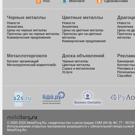
RSS
ВКонтакте
Одноклассники
Черные металлы
Цветные металлы
Драгоц
Новости
Новости
Новости
Аналитика
Аналитика
Аналитика
Цены на черные металлы
Цены на цветные металлы
Цены на д
Прогнозы цен на черные металлы
Прогнозы цен на цветные
Прогнозы ц
Коммерческие предложения
металлы
металлы
Коммерческие предложения
Металлоторговля
Доска объявлений
Реклам
Каталог организаций
Черные металлы
Баннерная
Металлургический маркетплейс
Цветные металлы
Контекстны
Сырье и металлолом
Реклама в 
Услуги
Региональн
Classified
© 2000-2026 MetalTorg.Ru,
cвидетельство о регистрации СМИ ИА № ФС 77 - 85704
Использование открытых материалов разрешается с обязательной гиперссылкой 
MetalTorg.Ru