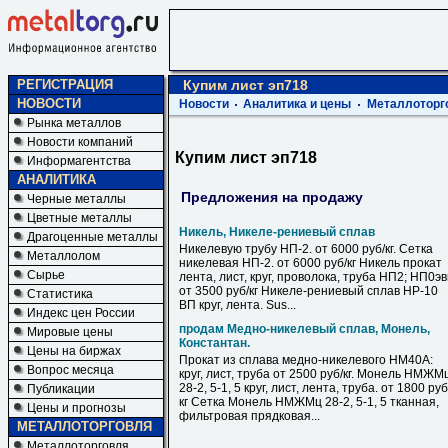
РЕГИСТРАЦИЯ
Купим лист эп718
НОВОСТИ
Новости
Аналитика и цены
Металлоторг
Рынка металлов
Новости компаний
Купим лист эп718
Информагентства
АНАЛИТИКА
Предложения на продажу
Черные металлы
Цветные металлы
Никель, Никеле-рениевый сплав
Драгоценные металлы
Никелевую трубу НП-2. от 6000 руб/кг. Сетка
Металлолом
никелевая НП-2. от 6000 руб/кг Никель прокат
Сырье
лента, лист, круг, проволока, труба НП2; НП0э
от 3500 руб/кг Никеле-рениевый сплав НР-10
Статистика
ВП круг, лента. Sus...
Индекс цен России
продам Медно-никелевый сплав, Монель,
Мировые цены
Константан.
Цены на биржах
Прокат из сплава медно-никелевого НМ40А:
Вопрос месяца
круг, лист, труба от 2500 руб/кг. Монель НМЖМ
28-2, 5-1, 5 круг, лист, лента, труба. от 1800 руб
Публикации
кг Сетка Монель НМЖМц 28-2, 5-1, 5 тканная,
Цены и прогнозы
фильтровая прядковая...
МЕТАЛЛОТОРГОВЛЯ
Металлоторговля