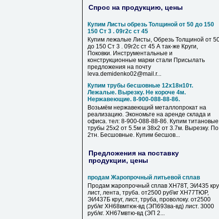
Спрос на продукцию, цены
Купим Листы обрезь Толщиной от 50 до 150
150 Ст 3 . 09г2с ст 45
Купим лежалые Листы, Обрезь Толщиной от 5
до 150 Ст 3 . 09г2с ст 45 А так-же Круги,
Поковки. Инструментальные и
конструкционные марки стали Присылать
предложения на почту
leva.demidenko02@mail.r...
Купим трубы бесшовные 12х18н10т.
Лежалые. Вырезку. Не короче 4м.
Нержавеющие. 8-900-088-88-86.
Возьмём нержавеющий металлопрокат на
реализацию. Экономьте на аренде склада и
офиса. тел: 8-900-088-88-86. Купим титановые
трубы 25х2 от 5.5м и 38х2 от 3.7м. Вырезку. По
2тн. Бесшовные. Купим бесшов...
Предложения на поставку
продукции, цены
продам Жаропрочный литьевой сплав
Продам жаропрочный сплав ХН78Т, ЭИ435 круг
лист, лента, труба. от2500 руб\кг ХН77ТЮР,
ЭИ437Б круг, лист, труба, проволоку. от2500
руб/кг ХН68вмтюк-вд (ЭП693ва-вд) лист. 3000
руб/кг. ХН67мвтю-вд (ЭП 2...