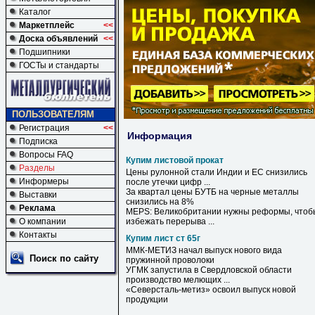
Каталог
Маркетплейс
<<
Доска объявлений
<<
Подшипники
ГОСТы и стандарты
ПОЛЬЗОВАТЕЛЯМ
Регистрация
<<
Информация
Подписка
Вопросы FAQ
Купим листовой прокат
Разделы
Цены рулонной стали Индии и ЕС снизились
Информеры
после утечки цифр ...
За квартал цены БУТБ на черные металлы
Выставки
снизились на 8%
Реклама
MEPS: Великобритании нужны реформы, чтоб
О компании
избежать перерыва ...
Контакты
Купим лист ст 65г
ММК-МЕТИЗ начал выпуск нового вида
Поиск по сайту
пружинной проволоки
УГМК запустила в Свердловской области
производство мелющих ...
«Северсталь-метиз» освоил выпуск новой
продукции