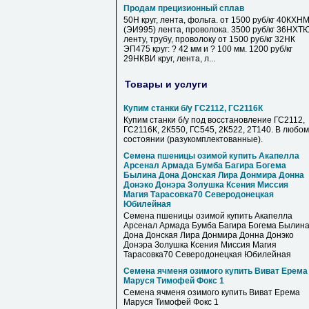
Продам прецизионный сплав
50Н круг, лента, фольга. от 1500 руб/кг 40КХН
(ЭИ995) лента, проволока. 3500 руб/кг 36НХТ
ленту, трубу, проволоку от 1500 руб/кг 32НК
ЭП475 круг: ? 42 мм и ? 100 мм. 1200 руб/кг
29НКВИ круг, лента, л...
Товары и услуги
Купим станки б/у ГС2112, ГС2116К
Купим станки б/у под восстановление ГС2112,
ГС2116К, 2К550, ГС545, 2К522, 2Т140. В любом
состоянии (разукомплектованные).
Семена пшеницы озимой купить Акапелла
Арсенал Армада Бумба Багира Богема
Былина Дона Донская Лира Донмира Донна
Донэко Донэра Золушка Ксения Миссия
Магия Тарасовка70 Северодонецкая
Юбилейная
Семена пшеницы озимой купить Акапелла
Арсенал Армада Бумба Багира Богема Былин
Дона Донская Лира Донмира Донна Донэко
Донэра Золушка Ксения Миссия Магия
Тарасовка70 Северодонецкая Юбилейная
Семена ячменя озимого купить Виват Ерема
Маруся Тимофей Фокс 1
Семена ячменя озимого купить Виват Ерема
Маруся Тимофей Фокс 1