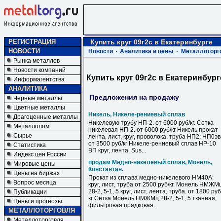
РЕГИСТРАЦИЯ
Купить круг 09г2с в Екатеринбурге
НОВОСТИ
Новости
Аналитика и цены
Металлоторг
Рынка металлов
Новости компаний
Купить круг 09г2с в Екатеринбург
Информагентства
АНАЛИТИКА
Предложения на продажу
Черные металлы
Цветные металлы
Никель, Никеле-рениевый сплав
Драгоценные металлы
Никелевую трубу НП-2. от 6000 руб/кг. Сетка
Металлолом
никелевая НП-2. от 6000 руб/кг Никель прокат
Сырье
лента, лист, круг, проволока, труба НП2; НП0э
от 3500 руб/кг Никеле-рениевый сплав НР-10
Статистика
ВП круг, лента. Sus...
Индекс цен России
продам Медно-никелевый сплав, Монель,
Мировые цены
Константан.
Цены на биржах
Прокат из сплава медно-никелевого НМ40А:
Вопрос месяца
круг, лист, труба от 2500 руб/кг. Монель НМЖМ
28-2, 5-1, 5 круг, лист, лента, труба. от 1800 руб
Публикации
кг Сетка Монель НМЖМц 28-2, 5-1, 5 тканная,
Цены и прогнозы
фильтровая прядковая...
МЕТАЛЛОТОРГОВЛЯ
Металлоторговля