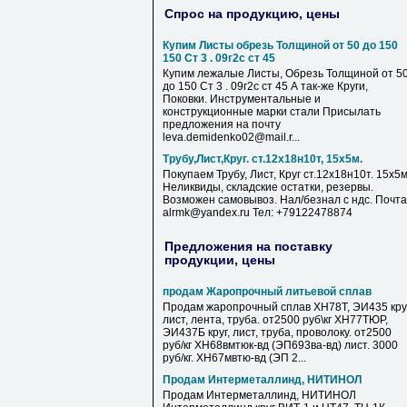
Спрос на продукцию, цены
Купим Листы обрезь Толщиной от 50 до 150
150 Ст 3 . 09г2с ст 45
Купим лежалые Листы, Обрезь Толщиной от 5
до 150 Ст 3 . 09г2с ст 45 А так-же Круги,
Поковки. Инструментальные и
конструкционные марки стали Присылать
предложения на почту
leva.demidenko02@mail.r...
Трубу,Лист,Круг. ст.12х18н10т, 15х5м.
Покупаем Трубу, Лист, Круг ст.12х18н10т. 15х5м
Неликвиды, складские остатки, резервы.
Возможен самовывоз. Нал/безнал с ндс. Почта
alrmk@yandex.ru Тел: +79122478874
Предложения на поставку
продукции, цены
продам Жаропрочный литьевой сплав
Продам жаропрочный сплав ХН78Т, ЭИ435 круг
лист, лента, труба. от2500 руб\кг ХН77ТЮР,
ЭИ437Б круг, лист, труба, проволоку. от2500
руб/кг ХН68вмтюк-вд (ЭП693ва-вд) лист. 3000
руб/кг. ХН67мвтю-вд (ЭП 2...
Продам Интерметаллинд, НИТИНОЛ
Продам Интерметаллинд, НИТИНОЛ