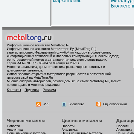
маркетплейс
Металлур
Бюллетен
Информационное агентство MetalTorg.Ru
.
Информационное агентство Металлторг. Ру (MetalTorg.Ru)
зарегистрировано Федеральной службой по надзору в сфере связи,
информационных технологий и массовых коммуникаций (Роскомнадзор),
регистрационный номер и дата принятия решения о регистрации:
серия ИА № ФС 77 - 85704 от 03 августа 2023 г.
Новости, аналитика, цены, статистика рынка черных, цветных и
драгоценных металлов.
Использование открытых материалов разрешается с обязательной
гиперссылкой на MetalTorg.Ru
Мнение авторов материалов, размещаемых на сайте MetalTorg.Ru, может
не совпадать с мнением редакции.
Контакты
Подписка
Реклама
RSS
ВКонтакте
Одноклассники
Черные металлы
Цветные металлы
Драгоц
Новости
Новости
Новости
Аналитика
Аналитика
Аналитика
Цены на черные металлы
Цены на цветные металлы
Цены на д