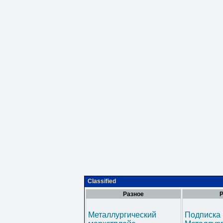
Classified
Разное
Р
Металлургический
Подписка 