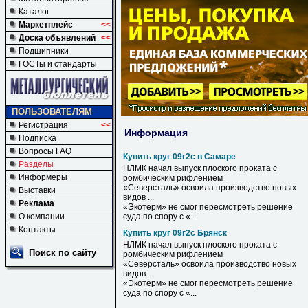
Каталог
Маркетплейс
<<
Доска объявлений
<<
Подшипники
ГОСТы и стандарты
ПОЛЬЗОВАТЕЛЯМ
Регистрация
<<
Информация
Подписка
Вопросы FAQ
Купить круг 09г2с в Самаре
Разделы
НЛМК начал выпуск плоского проката с
Информеры
ромбическим рифлением
«Северсталь» освоила производство новых
Выставки
видов ...
Реклама
«Экотерм» не смог пересмотреть решение
О компании
суда по спору с «...
Контакты
Купить круг 09г2с Брянск
НЛМК начал выпуск плоского проката с
Поиск по сайту
ромбическим рифлением
«Северсталь» освоила производство новых
видов ...
«Экотерм» не смог пересмотреть решение
суда по спору с «...