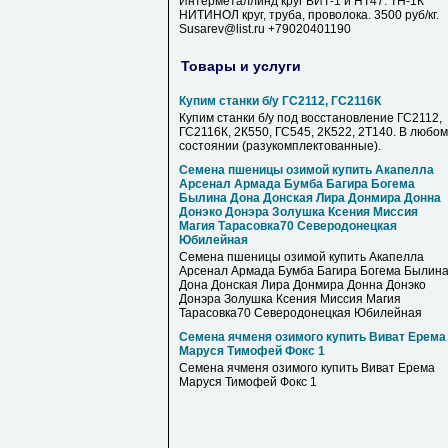
Интерметаллинд круг ВИТ-1 и НТ47. ТН-1К
НИТИНОЛ круг, труба, проволока. 3500 руб/кг.
Susarev@list.ru +79020401190
Товары и услуги
Купим станки б/у ГС2112, ГС2116К
Купим станки б/у под восстановление ГС2112,
ГС2116К, 2К550, ГС545, 2К522, 2Т140. В любом
состоянии (разукомплектованные).
Семена пшеницы озимой купить Акапелла
Арсенал Армада Бумба Багира Богема
Былина Дона Донская Лира Донмира Донна
Донэко Донэра Золушка Ксения Миссия
Магия Тарасовка70 Северодонецкая
Юбилейная
Семена пшеницы озимой купить Акапелла
Арсенал Армада Бумба Багира Богема Былин
Дона Донская Лира Донмира Донна Донэко
Донэра Золушка Ксения Миссия Магия
Тарасовка70 Северодонецкая Юбилейная
Семена ячменя озимого купить Виват Ерема
Маруся Тимофей Фокс 1
Семена ячменя озимого купить Виват Ерема
Маруся Тимофей Фокс 1