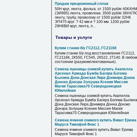
Продам прецизионный сплав
50Н круг, лента, фольга. от 1500 руб/кг 40КХН
(ЭИ995) лента, проволока. 3500 руб/кг 36НХТ
ленту, трубу, проволоку от 1500 руб/кг 32НК
ЭП475 круг: ? 42 мм и ? 100 мм. 1200 руб/кг
29НКВИ круг, лента, л...
Товары и услуги
Купим станки б/у ГС2112, ГС2116К
Купим станки б/у под восстановление ГС2112,
ГС2116К, 2К550, ГС545, 2К522, 2Т140. В любом
состоянии (разукомплектованные).
Семена пшеницы озимой купить Акапелла
Арсенал Армада Бумба Багира Богема
Былина Дона Донская Лира Донмира Донна
Донэко Донэра Золушка Ксения Миссия
Магия Тарасовка70 Северодонецкая
Юбилейная
Семена пшеницы озимой купить Акапелла
Арсенал Армада Бумба Багира Богема Былин
Дона Донская Лира Донмира Донна Донэко
Донэра Золушка Ксения Миссия Магия
Тарасовка70 Северодонецкая Юбилейная
Семена ячменя озимого купить Виват Ерема
Маруся Тимофей Фокс 1
Семена ячменя озимого купить Виват Ерема
Маруся Тимофей Фокс 1