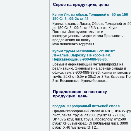
Спрос на продукцию, цены
Купим Листы обрезь Толщиной от 50 до 150
150 Ст 3 . 09г2с ст 45
Купим лежалые Листы, Обрезь Толщиной от 5
до 150 Ст 3 . 09г2с ст 45 А так-же Круги,
Поковки. Инструментальные и
конструкционные марки стали Присылать
предложения на почту
leva.demidenko02@mail.r...
Купим трубы бесшовные 12х18н10т.
Лежалые. Вырезку. Не короче 4м.
Нержавеющие. 8-900-088-88-86.
Возьмём нержавеющий металлопрокат на
реализацию. Экономьте на аренде склада и
офиса. тел: 8-900-088-88-86. Купим титановые
трубы 25х2 от 5.5м и 38х2 от 3.7м. Вырезку. По
2тн. Бесшовные. Купим бесшов...
Предложения на поставку
продукции, цены
продам Жаропрочный литьевой сплав
Продам жаропрочный сплав ХН78Т, ЭИ435 круг
лист, лента, труба. от2500 руб\кг ХН77ТЮР,
ЭИ437Б круг, лист, труба, проволоку. от2500
руб/кг ХН68вмтюк-вд (ЭП693ва-вд) лист. 3000
руб/кг. ХН67мвтю-вд (ЭП 2...