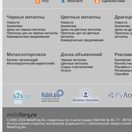
RSS
ВКонтакте
Одноклассники
Черные металлы
Цветные металлы
Драгоц
Новости
Новости
Новости
Аналитика
Аналитика
Аналитика
Цены на черные металлы
Цены на цветные металлы
Цены на д
Прогнозы цен на черные металлы
Прогнозы цен на цветные
Прогнозы ц
Коммерческие предложения
металлы
металлы
Коммерческие предложения
Металлоторговля
Доска объявлений
Реклам
Каталог организаций
Черные металлы
Баннерная
Металлургический маркетплейс
Цветные металлы
Контекстны
Сырье и металлолом
Реклама в 
Услуги
Региональн
Classified
© 2000-2026 MetalTorg.Ru,
cвидетельство о регистрации СМИ ИА № ФС 77 - 85704
Использование открытых материалов разрешается с обязательной гиперссылкой 
MetalTorg.Ru