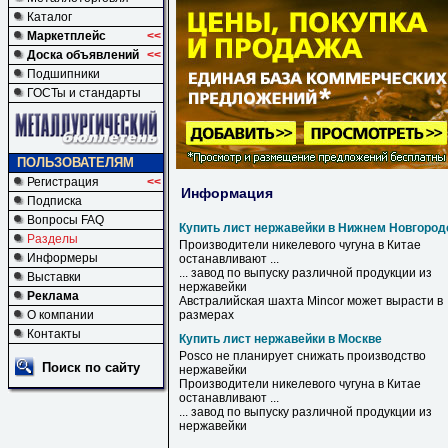
Каталог
Маркетплейс
<<
Доска объявлений
<<
Подшипники
ГОСТы и стандарты
ПОЛЬЗОВАТЕЛЯМ
Регистрация
<<
Информация
Подписка
Вопросы FAQ
Купить лист нержавейки в Нижнем Новгород
Разделы
Производители никелевого чугуна
в
Китае
Информеры
останавливают ...
... завод по выпуску различной продукции из
Выставки
нержавейки
Реклама
Австралийская шахта Mincor может вырасти
в
О компании
размерах
Контакты
Купить лист нержавейки в Москве
Posco не планирует снижать производство
Поиск по сайту
нержавейки
Производители никелевого чугуна
в
Китае
останавливают ...
... завод по выпуску различной продукции из
нержавейки