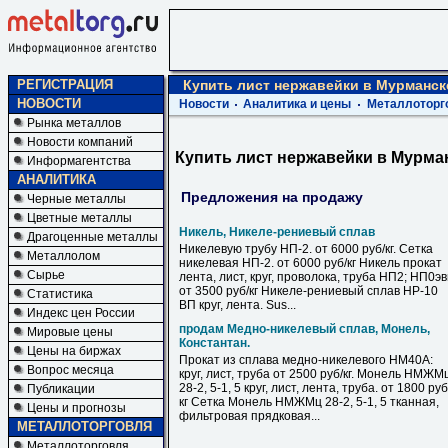
РЕГИСТРАЦИЯ
Купить лист нержавейки в Мурманск
НОВОСТИ
Новости
Аналитика и цены
Металлоторг
Рынка металлов
Новости компаний
Купить лист нержавейки в Мурма
Информагентства
АНАЛИТИКА
Предложения на продажу
Черные металлы
Цветные металлы
Никель, Никеле-рениевый сплав
Драгоценные металлы
Никелевую трубу НП-2. от 6000 руб/кг. Сетка
Металлолом
никелевая НП-2. от 6000 руб/кг Никель прокат
Сырье
лента, лист, круг, проволока, труба НП2; НП0э
от 3500 руб/кг Никеле-рениевый сплав НР-10
Статистика
ВП круг, лента. Sus...
Индекс цен России
продам Медно-никелевый сплав, Монель,
Мировые цены
Константан.
Цены на биржах
Прокат из сплава медно-никелевого НМ40А:
Вопрос месяца
круг, лист, труба от 2500 руб/кг. Монель НМЖМ
28-2, 5-1, 5 круг, лист, лента, труба. от 1800 руб
Публикации
кг Сетка Монель НМЖМц 28-2, 5-1, 5 тканная,
Цены и прогнозы
фильтровая прядковая...
МЕТАЛЛОТОРГОВЛЯ
Металлоторговля