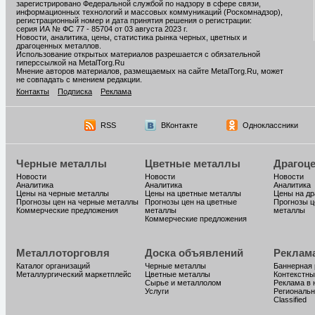
зарегистрировано Федеральной службой по надзору в сфере связи,
информационных технологий и массовых коммуникаций (Роскомнадзор),
регистрационный номер и дата принятия решения о регистрации:
серия ИА № ФС 77 - 85704 от 03 августа 2023 г.
Новости, аналитика, цены, статистика рынка черных, цветных и
драгоценных металлов.
Использование открытых материалов разрешается с обязательной
гиперссылкой на MetalTorg.Ru
Мнение авторов материалов, размещаемых на сайте MetalTorg.Ru, может
не совпадать с мнением редакции.
Контакты
Подписка
Реклама
RSS
ВКонтакте
Одноклассники
Черные металлы
Цветные металлы
Драгоц
Новости
Новости
Новости
Аналитика
Аналитика
Аналитика
Цены на черные металлы
Цены на цветные металлы
Цены на д
Прогнозы цен на черные металлы
Прогнозы цен на цветные
Прогнозы ц
Коммерческие предложения
металлы
металлы
Коммерческие предложения
Металлоторговля
Доска объявлений
Реклам
Каталог организаций
Черные металлы
Баннерная
Металлургический маркетплейс
Цветные металлы
Контекстны
Сырье и металлолом
Реклама в 
Услуги
Региональн
Classified