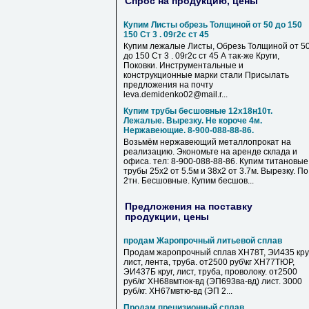
Спрос на продукцию, цены
Купим Листы обрезь Толщиной от 50 до 150
150 Ст 3 . 09г2с ст 45
Купим лежалые Листы, Обрезь Толщиной от 5
до 150 Ст 3 . 09г2с ст 45 А так-же Круги,
Поковки. Инструментальные и
конструкционные марки стали Присылать
предложения на почту
leva.demidenko02@mail.r...
Купим трубы бесшовные 12х18н10т.
Лежалые. Вырезку. Не короче 4м.
Нержавеющие. 8-900-088-88-86.
Возьмём нержавеющий металлопрокат на
реализацию. Экономьте на аренде склада и
офиса. тел: 8-900-088-88-86. Купим титановые
трубы 25х2 от 5.5м и 38х2 от 3.7м. Вырезку. По
2тн. Бесшовные. Купим бесшов...
Предложения на поставку
продукции, цены
продам Жаропрочный литьевой сплав
Продам жаропрочный сплав ХН78Т, ЭИ435 круг
лист, лента, труба. от2500 руб\кг ХН77ТЮР,
ЭИ437Б круг, лист, труба, проволоку. от2500
руб/кг ХН68вмтюк-вд (ЭП693ва-вд) лист. 3000
руб/кг. ХН67мвтю-вд (ЭП 2...
Продам прецизионный сплав