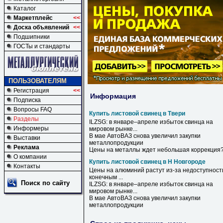
Каталог
Маркетплейс
<<
Доска объявлений
<<
Подшипники
ГОСТы и стандарты
ПОЛЬЗОВАТЕЛЯМ
Регистрация
<<
Информация
Подписка
Вопросы FAQ
Купить листовой свинец в Твери
Разделы
ILZSG:
в
январе–апреле избыток
свинца
на
Информеры
мировом рынке...
В
мае АвтоВАЗ снова увеличил закупки
Выставки
металлопродукции
Реклама
Цены на металлы ждет небольшая коррекция
О компании
Купить листовой свинец в Н Новгороде
Контакты
Цены на алюминий растут из-за недоступност
конечным ...
Поиск по сайту
ILZSG:
в
январе–апреле избыток
свинца
на
мировом рынке...
В
мае АвтоВАЗ снова увеличил закупки
металлопродукции