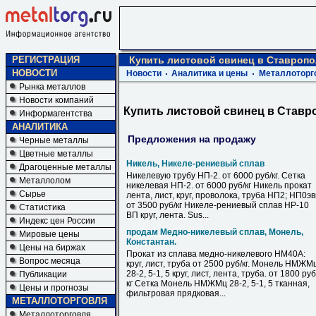
РЕГИСТРАЦИЯ
Купить листовой свинец в Ставропо
НОВОСТИ
Новости
Аналитика и цены
Металлоторг
Рынка металлов
Новости компаний
Купить листовой свинец в Ставр
Информагентства
АНАЛИТИКА
Предложения на продажу
Черные металлы
Цветные металлы
Никель, Никеле-рениевый сплав
Драгоценные металлы
Никелевую трубу НП-2. от 6000 руб/кг. Сетка
Металлолом
никелевая НП-2. от 6000 руб/кг Никель прокат
Сырье
лента, лист, круг, проволока, труба НП2; НП0э
от 3500 руб/кг Никеле-рениевый сплав НР-10
Статистика
ВП круг, лента. Sus...
Индекс цен России
продам Медно-никелевый сплав, Монель,
Мировые цены
Константан.
Цены на биржах
Прокат из сплава медно-никелевого НМ40А:
Вопрос месяца
круг, лист, труба от 2500 руб/кг. Монель НМЖМ
28-2, 5-1, 5 круг, лист, лента, труба. от 1800 руб
Публикации
кг Сетка Монель НМЖМц 28-2, 5-1, 5 тканная,
Цены и прогнозы
фильтровая прядковая...
МЕТАЛЛОТОРГОВЛЯ
Металлоторговля