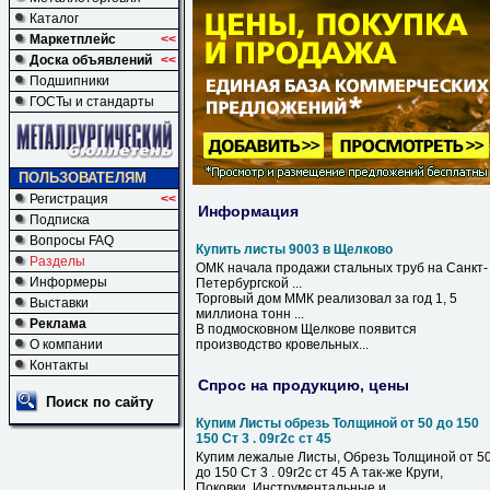
Каталог
Маркетплейс
<<
Доска объявлений
<<
Подшипники
ГОСТы и стандарты
ПОЛЬЗОВАТЕЛЯМ
Регистрация
<<
Информация
Подписка
Вопросы FAQ
Купить листы 9003 в Щелково
Разделы
ОМК начала продажи стальных труб на Санкт-
Информеры
Петербургской ...
Торговый дом ММК реализовал за год 1, 5
Выставки
миллиона тонн ...
Реклама
В
подмосковном
Щелкове
появится
О компании
производство кровельных...
Контакты
Спрос на продукцию, цены
Поиск по сайту
Купим Листы обрезь Толщиной от 50 до 150
150 Ст 3 . 09г2с ст 45
Купим лежалые Листы, Обрезь Толщиной от 5
до 150 Ст 3 . 09г2с ст 45 А так-же Круги,
Поковки. Инструментальные и