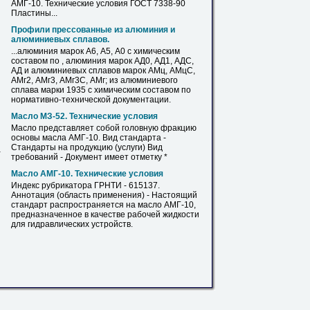
АМГ
-10. Технические условия ГОСТ 7338-90
Пластины...
Профили прессованные из алюминия и
алюминиевых сплавов.
...алюминия марок А6, А5, А0 с химическим
составом по , алюминия марок АД0, АД1, АДС,
АД и алюминиевых сплавов марок АМц, АМцС,
АМг2, АМг3, АМг3С,
АМг
; из алюминиевого
сплава марки 1935 с химическим составом по
нормативно-технической документации.
Масло МЗ-52. Технические условия
Масло представляет собой головную фракцию
основы масла
АМГ
-10. Вид стандарта -
Стандарты на продукцию (услуги) Вид
а
требований - Документ имеет отметку *
Масло
АМГ
-10. Технические условия
Индекс рубрикатора ГРНТИ - 615137.
Аннотация (область применения) - Настоящий
стандарт распространяется на масло
АМГ
-10,
предназначенное в качестве рабочей жидкости
для гидравлических устройств.