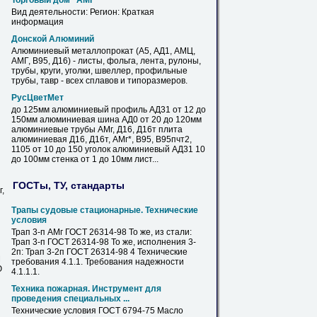
Торговый дом "
АМГ
"
Вид деятельности: Регион: Краткая
информация
Донской Алюминий
Алюминиевый металлопрокат (А5, АД1, АМЦ,
АМГ
, В95, Д16) -
листы
, фольга, лента, рулоны,
трубы, круги, уголки, швеллер, профильные
трубы, тавр - всех сплавов и типоразмеров.
РусЦветМет
до 125мм алюминиевый профиль АД31 от 12 до
150мм алюминиевая шина АД0 от 20 до 120мм
алюминиевые трубы
АМг
, Д16, Д16т плита
алюминиевая Д16, Д16т,
АМг
*, В95, В95пчт2,
1105 от 10 до 150 уголок алюминиевый АД31 10
до 100мм стенка от 1 до 10мм
лист
...
ГОСТы, ТУ, стандарты
,
Трапы судовые стационарные. Технические
условия
Трап 3-п
АМг
ГОСТ 26314-98 То же, из стали:
Трап 3-п ГОСТ 26314-98 То же, исполнения 3-
2п: Трап 3-2п ГОСТ 26314-98 4 Технические
М
требования 4.1.1. Требования надежности
Ю
4.1.1.1.
Техника пожарная. Инструмент для
проведения специальных ...
Технические условия ГОСТ 6794-75 Масло