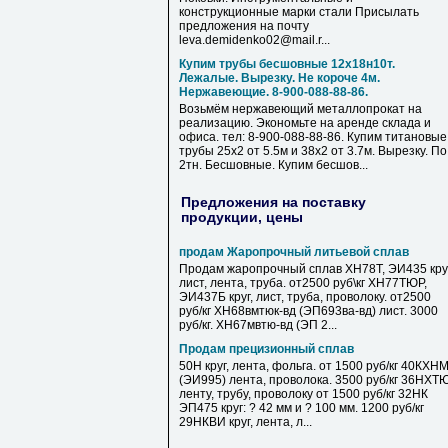
конструкционные марки стали Присылать
предложения на почту
leva.demidenko02@mail.r...
Купим трубы бесшовные 12х18н10т.
Лежалые. Вырезку. Не короче 4м.
Нержавеющие. 8-900-088-88-86.
Возьмём нержавеющий металлопрокат на
реализацию. Экономьте на аренде склада и
офиса. тел: 8-900-088-88-86. Купим титановые
трубы 25х2 от 5.5м и 38х2 от 3.7м. Вырезку. По
2тн. Бесшовные. Купим бесшов...
Предложения на поставку
продукции, цены
продам Жаропрочный литьевой сплав
Продам жаропрочный сплав ХН78Т, ЭИ435 круг
лист, лента, труба. от2500 руб\кг ХН77ТЮР,
ЭИ437Б круг, лист, труба, проволоку. от2500
руб/кг ХН68вмтюк-вд (ЭП693ва-вд) лист. 3000
руб/кг. ХН67мвтю-вд (ЭП 2...
Продам прецизионный сплав
50Н круг, лента, фольга. от 1500 руб/кг 40КХН
(ЭИ995) лента, проволока. 3500 руб/кг 36НХТ
ленту, трубу, проволоку от 1500 руб/кг 32НК
ЭП475 круг: ? 42 мм и ? 100 мм. 1200 руб/кг
29НКВИ круг, лента, л...