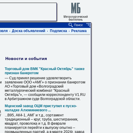
овля
Доска объявлений
Подписка
Реклама
Новости и события
Торговый дом ВМК "Красный Октябрь" также
признан банкротом
— Суд принял решение удовлетворить
ви
заявление ООО «
АМГ
» о признании банкротом
АО «Торговый дом «Волгоградский
металлургический комбинат "Красный
Октябрь"», — сообщили корреспонденту V1.RU
в Арбитражном суде Волгоградской области.
Мценский завод ОЦМ приступил к пуско-
наладке Алюминиевого ...
ц
/
...В95, АК4-1,
АМГ
и т.д., сортамент
традиционный – круг, труба, шестигранник,
квадрат, проволока и т.д. В феврале
планируется перейти к выпуску опытно –
промышленных партий, а в марте 2024г. завод