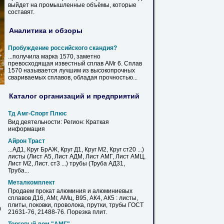
выйдет на промышленные объёмы, которые
составят.
Аналитика и обзоры
Пробуждение российского скандия?
...получила марка 1570, заметно
превосходящая известный сплав
АМг
6. Сплав
1570 называется лучшим из высокопрочных
свариваемых сплавов, обладая прочностью...
Каталог организаций и предприятий
Тд
Амг
-Спорт Плюс
Вид деятельности: Регион: Краткая
информация
Айрон Траст
...АД1, Круг БрАЖ, Круг Д1, Круг М2, Круг ст20 ...)
листы
(
Лист
А5,
Лист
АДМ,
Лист
АМГ
,
Лист
АМЦ,
Лист
М2,
Лист
. ст3 ...) трубы (Труба АД31,
Труба...
Металкомплект
Продаем прокат алюминия и алюминиевых
сплавов Д16,
АМг
, АМц, В95, АК4, АК5 :
листы
,
плиты, поковки, проволока, прутки, трубы ГОСТ
0
21631-76, 21488-76. Порезка плит.