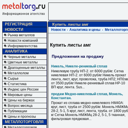
РЕГИСТРАЦИЯ
Купить листы амг
НОВОСТИ
Новости
Аналитика и цены
Металлоторг
Рынка металлов
Новости компаний
Купить листы амг
Информагентства
АНАЛИТИКА
Предложения на продажу
Черные металлы
Цветные металлы
Никель, Никеле-рениевый сплав
Драгоценные металлы
Никелевую трубу НП-2. от 6000 руб/кг. Сетка
Металлолом
никелевая НП-2. от 6000 руб/кг Никель прокат
Сырье
лента, лист, круг, проволока, труба НП2; НП0э
от 3500 руб/кг Никеле-рениевый сплав НР-10
Статистика
ВП круг, лента. Sus...
Индекс цен России
продам Медно-никелевый сплав, Монель,
Мировые цены
Константан.
Цены на биржах
Прокат из сплава медно-никелевого НМ40А:
Вопрос месяца
круг, лист, труба от 2500 руб/кг. Монель НМЖМ
28-2, 5-1, 5 круг, лист, лента, труба. от 1800 руб
Публикации
кг Сетка Монель НМЖМц 28-2, 5-1, 5 тканная,
Цены и прогнозы
фильтровая прядковая...
МЕТАЛЛОТОРГОВЛЯ
Металлоторговля