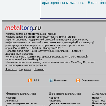
драгоценных металлов.
Бюллетен
Информационное агентство MetalTorg.Ru
.
Информационное агентство Металлторг. Ру (MetalTorg.Ru)
зарегистрировано Федеральной службой по надзору в сфере связи,
информационных технологий и массовых коммуникаций (Роскомнадзор),
регистрационный номер и дата принятия решения о регистрации:
серия ИА № ФС 77 - 85704 от 03 августа 2023 г.
Новости, аналитика, цены, статистика рынка черных, цветных и
драгоценных металлов.
Использование открытых материалов разрешается с обязательной
гиперссылкой на MetalTorg.Ru
Мнение авторов материалов, размещаемых на сайте MetalTorg.Ru, может
не совпадать с мнением редакции.
Контакты
Подписка
Реклама
RSS
ВКонтакте
Одноклассники
Черные металлы
Цветные металлы
Драгоц
Новости
Новости
Новости
Аналитика
Аналитика
Аналитика
Цены на черные металлы
Цены на цветные металлы
Цены на д