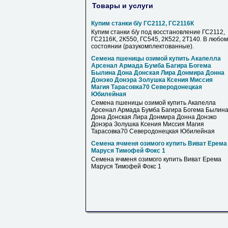
Товары и услуги
Купим станки б/у ГС2112, ГС2116К
Купим станки б/у под восстановление ГС2112,
ГС2116К, 2К550, ГС545, 2К522, 2Т140. В любом
состоянии (разукомплектованные).
Семена пшеницы озимой купить Акапелла
Арсенал Армада Бумба Багира Богема
Былина Дона Донская Лира Донмира Донна
Донэко Донэра Золушка Ксения Миссия
Магия Тарасовка70 Северодонецкая
Юбилейная
Семена пшеницы озимой купить Акапелла
Арсенал Армада Бумба Багира Богема Былин
Дона Донская Лира Донмира Донна Донэко
Донэра Золушка Ксения Миссия Магия
Тарасовка70 Северодонецкая Юбилейная
Семена ячменя озимого купить Виват Ерема
Маруся Тимофей Фокс 1
Семена ячменя озимого купить Виват Ерема
Маруся Тимофей Фокс 1