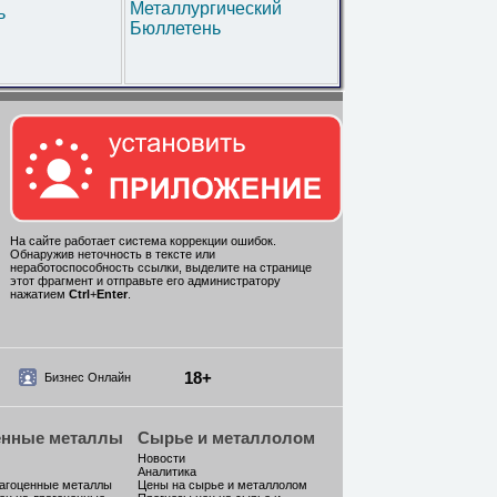
Металлургический
ь
Бюллетень
На сайте работает система коррекции ошибок.
Обнаружив неточность в тексте или
неработоспособность ссылки, выделите на странице
этот фрагмент и отправьте его администратору
нажатием
Ctrl
+
Enter
.
18+
Бизнес Онлайн
енные металлы
Сырье и металлолом
Новости
Аналитика
рагоценные металлы
Цены на сырье и металлолом