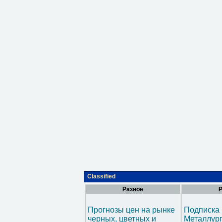
Classified
Разное
Р
Прогнозы цен на рынке
Подписка 
черных, цветных и
Металлур