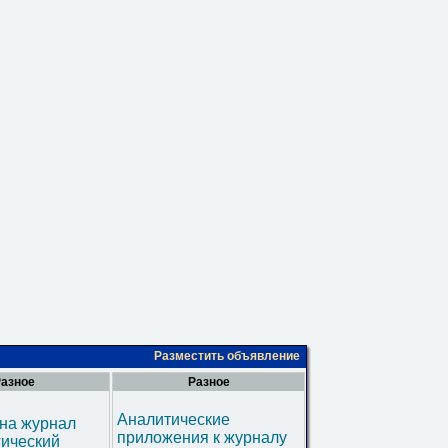
Разместить объявление
азное
Разное
Аналитические
на журнал
приложения к журналу
гический