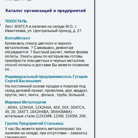
Каталог организаций и предприятий
ТЕКОСТАЛЬ
0
Лист
30ХГСА
в
наличии на складе М.О., г.
Ивантеевка, ул. Центральный проезд, д. 27.
ВолгаМеталл
Купим
весь спектр цветного и черного
металлолома. ? Самовывоз, демонтаж
обсуждаются. ? Быстрый расчет, любая форма
оплаты. Узнать цены по которым мы готовы
приобрести лом цветных и черных
металлов
,
способ оплаты и доставки Вы можете позвонив
по...
Индивидуальный предприниматель Гутаров
Сергей Васильевич
На постоянной основе продаю и
покупаю
под
склад деловой прокат, проволока, круг, квадрат,
пруток,
лист
, лента , фольга , труба, большой...
Мировая Металлургия
...40ХН, 12ХН3А, 12Х2Н4А, 40Х, 20Х,
30ХГСА
,
45, 20, 18ХГТ, 18Х2Н4ВА, 38ХН3МФА) -
котельные стали (12Х1МФ, 12ХМ, 15Х5М, 20К...
Группа Предприятий Стальмаш
У нас Вы можете
купить
металлопрокат (из
наличия на складе, при отсутствии – заказать)
следующего...