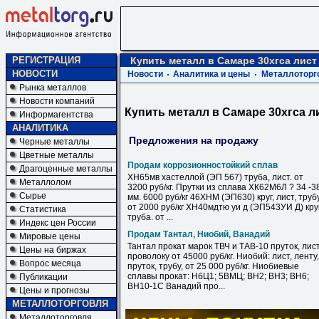
РЕГИСТРАЦИЯ
Купить металл в Самаре 30хгса лист
НОВОСТИ
Новости
Аналитика и цены
Металлоторг
Рынка металлов
Новости компаний
Купить металл в Самаре 30хгса л
Информагентства
АНАЛИТИКА
Предложения на продажу
Черные металлы
Цветные металлы
Продам коррозионностойкий сплав
Драгоценные металлы
ХН65мв хастеллой (ЭП 567) труба, лист. от
Металлолом
3200 руб/кг. Прутки из сплава ХК62М6Л ? 34 -3
Сырье
мм. 6000 руб/кг 46ХНМ (ЭП630) круг, лист, труб
от 2000 руб/кг ХН40мдтю уи д (ЭП543УИ Д) круг
Статистика
труба. от ...
Индекс цен России
Продам Тантал, Ниобий, Ванадий
Мировые цены
Тантал прокат марок ТВЧ и ТАВ-10 пруток, лист
Цены на биржах
проволоку от 45000 руб/кг. Ниобий: лист, ленту,
Вопрос месяца
пруток, трубу, от 25 000 руб/кг. Ниобиевые
сплавы прокат: НбЦ1; 5ВМЦ; ВН2; ВН3; ВН6;
Публикации
ВН10-1С Ванадий про...
Цены и прогнозы
МЕТАЛЛОТОРГОВЛЯ
Металлоторговля