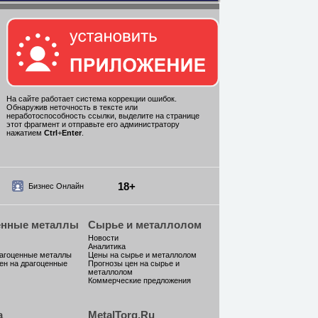
На сайте работает система коррекции ошибок.
Обнаружив неточность в тексте или
неработоспособность ссылки, выделите на странице
этот фрагмент и отправьте его администратору
нажатием
Ctrl
+
Enter
.
18+
Бизнес Онлайн
енные металлы
Сырье и металлолом
Новости
Аналитика
рагоценные металлы
Цены на сырье и металлолом
ен на драгоценные
Прогнозы цен на сырье и
металлолом
Коммерческие предложения
а
MetalTorg.Ru