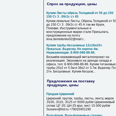
Спрос на продукцию, цены
Купим Листы обрезь Толщиной от 50 до 150
150 Ст 3 . 09г2с ст 45
Купим лежалые Листы, Обрезь Толщиной от 5
до 150 Ст 3 . 09г2с ст 45 А так-же Круги,
Поковки. Инструментальные и
конструкционные марки стали Присылать
предложения на почту
leva.demidenko02@mail.r...
Купим трубы бесшовные 12х18н10т.
Лежалые. Вырезку. Не короче 4м.
Нержавеющие. 8-900-088-88-86.
Возьмём нержавеющий металлопрокат на
реализацию. Экономьте на аренде склада и
офиса. тел: 8-900-088-88-86. Купим титановые
трубы 25х2 от 5.5м и 38х2 от 3.7м. Вырезку. По
2тн. Бесшовные. Купим бесшов...
Предложения на поставку
продукции, цены
Продам Цирконий
Цирконий: прутки, трубы, листы, ленту, марок
Э100, Э110, Э125 от 6000 руб/кг Циркониевый
сплав: ЦГ-20; ЦН-25 круг, лист 15 000 руб/кг
Susarev@list.ru +79020401190
Вольфрам, Вольфрамовые сплавы,