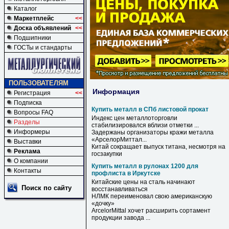
Каталог
Маркетплейс
<<
Доска объявлений
<<
Подшипники
ГОСТы и стандарты
ПОЛЬЗОВАТЕЛЯМ
Информация
Регистрация
<<
Подписка
Купить металл в СПб листовой прокат
Вопросы FAQ
Индекс цен металлоторговли
Разделы
стабилизировался вблизи отметки ...
Информеры
Задержаны организаторы кражи
металла
«АрселорМиттал...
Выставки
Китай сокращает выпуск титана, несмотря на
Реклама
госзакупки
О компании
Купить металл в рулонах 1200 для
Контакты
профлиста в Иркутске
Китайские цены на сталь начинают
Поиск по сайту
восстанавливаться
НЛМК переименовал свою американскую
«дочку»
ArcelorMittal хочет расширить сортамент
продукции завода ...