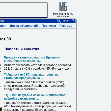
 30
овля
Доска объявлений
Подписка
Реклама
ист 30
Новости и события
Продажи стального
листа
в
Бразилии
снизились
в
декабре на...
8
Импорт листового
металла
в
декабре составил
у
123, 5 тыс. т (-40% к ноябрю; -55, 4% год к году).
,
Тайваньская CSC повышает цены на
стальную продукцию на ...
Тайваньская China Steel Corporation (CSC)
,
опубликовала новый прайс-
лист
для своей
продукции на сентябрь.
ТД ЗЭМЗ направил иски на 25 миллионов
рублей.к самарскому ...
...адрес АО «Авиаагрегат» (
Самара
, входит
в
АО «Технодинамика» госкорпорации «Ростех»)
о взыскании порядка 25 миллионов...