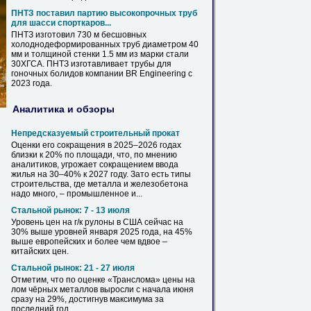
ПНТЗ поставил партию высокопрочных труб
для шасси спорткаров...
ПНТЗ изготовил 730 м бесшовных
холоднодеформированных труб диаметром 40
мм и толщиной стенки 1.5 мм из марки стали
30ХГСА
. ПНТЗ изготавливает трубы для
гоночных болидов компании BR Engineering c
2023 года.
Аналитика и обзоры
Непредсказуемый строительный прокат
Оценки его сокращения
в
2025–2026 годах
близки к 20% по площади, что, по мнению
аналитиков, угрожает сокращением ввода
жилья на
30
–40% к 2027 году. Зато есть типы
строительства, где
металла
и железобетона
надо много, – промышленное и...
Стальной рынок: 7 - 13 июля
Уровень цен на г/к рулоны
в
США сейчас на
30
% выше уровней января 2025 года, на 45%
выше европейских и более чем вдвое –
китайских цен.
Стальной рынок: 21 - 27 июля
Отметим, что по оценке «Транслома» цены на
лом чёрных
металлов
выросли с начала июня
сразу на 29%, достигнув максимума за
последний год.