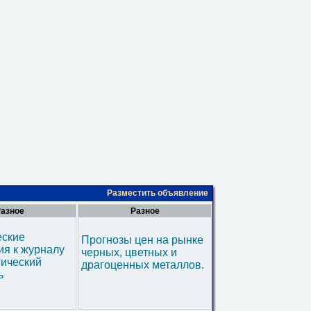
Разместить объявление
азное
Разное
еские
Прогнозы цен на рынке
я к журналу
черных, цветных и
гический
драгоценных металлов.
ь