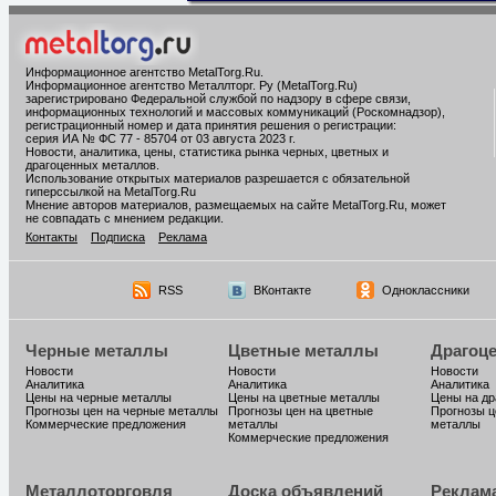
Информационное агентство MetalTorg.Ru
.
Информационное агентство Металлторг. Ру (MetalTorg.Ru)
зарегистрировано Федеральной службой по надзору в сфере связи,
информационных технологий и массовых коммуникаций (Роскомнадзор),
регистрационный номер и дата принятия решения о регистрации:
серия ИА № ФС 77 - 85704 от 03 августа 2023 г.
Новости, аналитика, цены, статистика рынка черных, цветных и
драгоценных металлов.
Использование открытых материалов разрешается с обязательной
гиперссылкой на MetalTorg.Ru
Мнение авторов материалов, размещаемых на сайте MetalTorg.Ru, может
не совпадать с мнением редакции.
Контакты
Подписка
Реклама
RSS
ВКонтакте
Одноклассники
Черные металлы
Цветные металлы
Драгоц
Новости
Новости
Новости
Аналитика
Аналитика
Аналитика
Цены на черные металлы
Цены на цветные металлы
Цены на д
Прогнозы цен на черные металлы
Прогнозы цен на цветные
Прогнозы ц
Коммерческие предложения
металлы
металлы
Коммерческие предложения
Металлоторговля
Доска объявлений
Реклам