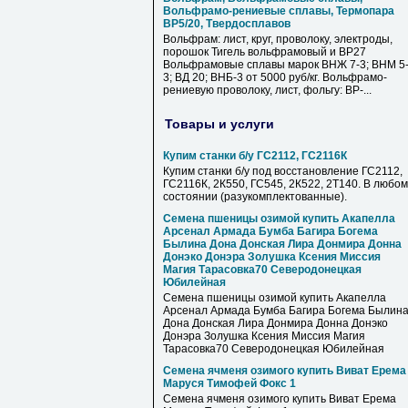
Вольфрамо-рениевые сплавы, Термопара
ВР5/20, Твердосплавов
Вольфрам: лист, круг, проволоку, электроды,
порошок Тигель вольфрамовый и ВР27
Вольфрамовые сплавы марок ВНЖ 7-3; ВНМ 5
3; ВД 20; ВНБ-3 от 5000 руб/кг. Вольфрамо-
рениевую проволоку, лист, фольгу: ВР-...
Товары и услуги
Купим станки б/у ГС2112, ГС2116К
Купим станки б/у под восстановление ГС2112,
ГС2116К, 2К550, ГС545, 2К522, 2Т140. В любом
состоянии (разукомплектованные).
Семена пшеницы озимой купить Акапелла
Арсенал Армада Бумба Багира Богема
Былина Дона Донская Лира Донмира Донна
Донэко Донэра Золушка Ксения Миссия
Магия Тарасовка70 Северодонецкая
Юбилейная
Семена пшеницы озимой купить Акапелла
Арсенал Армада Бумба Багира Богема Былин
Дона Донская Лира Донмира Донна Донэко
Донэра Золушка Ксения Миссия Магия
Тарасовка70 Северодонецкая Юбилейная
Семена ячменя озимого купить Виват Ерема
Маруся Тимофей Фокс 1
Семена ячменя озимого купить Виват Ерема