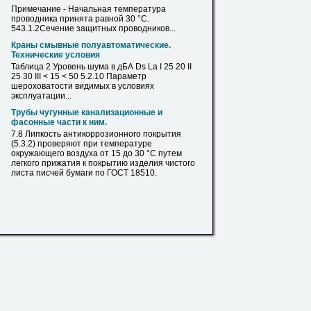
Примечание - Начальная температура
проводника принята равной
30
°С.
543.1.2Сечение защитных проводников...
Краны смывные полуавтоматические.
Технические условия
Таблица 2 Уровень шума
в
дБА Ds La I 25 20 II
25
30
III < 15 < 50 5.2.10 Параметр
шероховатости видимых
в
условиях
эксплуатации...
Трубы чугунные канализационные и
фасонные части к ним.
7.8 Липкость антикоррозионного покрытия
(5.3.2) проверяют при температуре
окружающего воздуха от 15 до
30
°С путем
легкого прижатия к покрытию изделия чистого
листа
писчей бумаги по ГОСТ 18510.