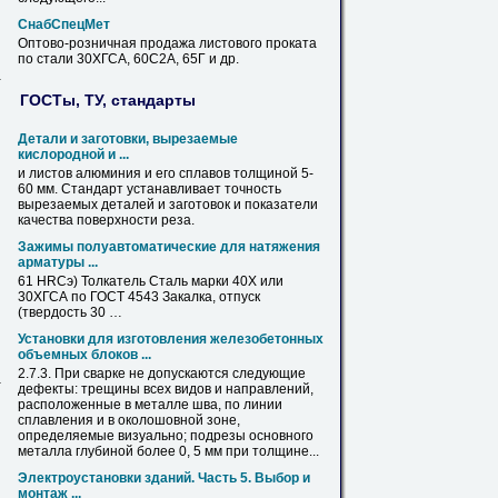
СнабСпецМет
Оптово-розничная продажа листового проката
по стали
30ХГСА
, 60С2А, 65Г и др.
-
ГОСТы, ТУ, стандарты
Детали и заготовки, вырезаемые
кислородной и ...
и
листов
алюминия и его сплавов толщиной 5-
60 мм. Стандарт устанавливает точность
вырезаемых деталей и заготовок и показатели
качества поверхности реза.
Зажимы полуавтоматические для натяжения
арматуры ...
61 НRСэ) Толкатель Сталь марки 40Х или
30ХГСА
по ГОСТ 4543 Закалка, отпуск
(твердость
30
…
Установки для изготовления железобетонных
объемных блоков ...
2.7.3. При сварке не допускаются следующие
а
дефекты: трещины всех видов и направлений,
расположенные
в
металле
шва, по линии
сплавления и
в
околошовной зоне,
определяемые визуально; подрезы основного
металла
глубиной более 0, 5 мм при толщине...
Электроустановки зданий. Часть 5. Выбор и
монтаж ...