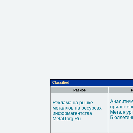
Classified
Разное
Р
Аналитич
Реклама на рынке
приложени
металлов на ресурсах
Металлур
информагентства
Бюллетен
MetalTorg.Ru