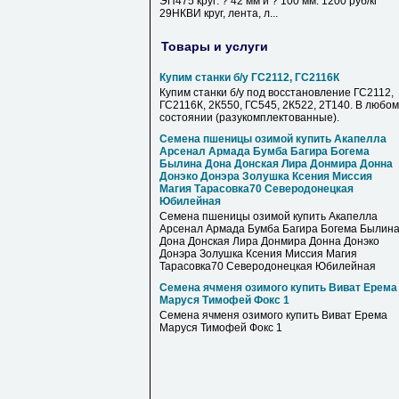
ЭП475 круг: ? 42 мм и ? 100 мм. 1200 руб/кг
29НКВИ круг, лента, л...
Товары и услуги
Купим станки б/у ГС2112, ГС2116К
Купим станки б/у под восстановление ГС2112,
ГС2116К, 2К550, ГС545, 2К522, 2Т140. В любом
состоянии (разукомплектованные).
Семена пшеницы озимой купить Акапелла
Арсенал Армада Бумба Багира Богема
Былина Дона Донская Лира Донмира Донна
Донэко Донэра Золушка Ксения Миссия
Магия Тарасовка70 Северодонецкая
Юбилейная
Семена пшеницы озимой купить Акапелла
Арсенал Армада Бумба Багира Богема Былин
Дона Донская Лира Донмира Донна Донэко
Донэра Золушка Ксения Миссия Магия
Тарасовка70 Северодонецкая Юбилейная
Семена ячменя озимого купить Виват Ерема
Маруся Тимофей Фокс 1
Семена ячменя озимого купить Виват Ерема
Маруся Тимофей Фокс 1