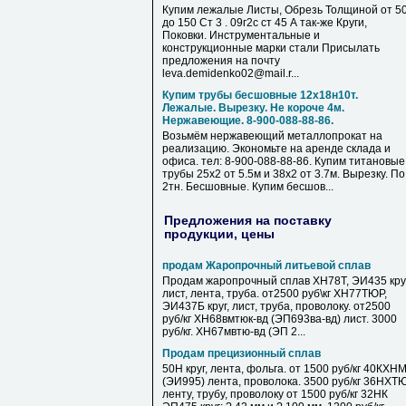
Купим лежалые Листы, Обрезь Толщиной от 5
до 150 Ст 3 . 09г2с ст 45 А так-же Круги,
Поковки. Инструментальные и
конструкционные марки стали Присылать
предложения на почту
leva.demidenko02@mail.r...
Купим трубы бесшовные 12х18н10т.
Лежалые. Вырезку. Не короче 4м.
Нержавеющие. 8-900-088-88-86.
Возьмём нержавеющий металлопрокат на
реализацию. Экономьте на аренде склада и
офиса. тел: 8-900-088-88-86. Купим титановые
трубы 25х2 от 5.5м и 38х2 от 3.7м. Вырезку. По
2тн. Бесшовные. Купим бесшов...
Предложения на поставку
продукции, цены
продам Жаропрочный литьевой сплав
Продам жаропрочный сплав ХН78Т, ЭИ435 круг
лист, лента, труба. от2500 руб\кг ХН77ТЮР,
ЭИ437Б круг, лист, труба, проволоку. от2500
руб/кг ХН68вмтюк-вд (ЭП693ва-вд) лист. 3000
руб/кг. ХН67мвтю-вд (ЭП 2...
Продам прецизионный сплав
50Н круг, лента, фольга. от 1500 руб/кг 40КХН
(ЭИ995) лента, проволока. 3500 руб/кг 36НХТ
ленту, трубу, проволоку от 1500 руб/кг 32НК