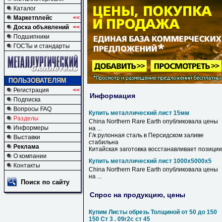
Каталог
Маркетплейс
<<
Доска объявлений
<<
Подшипники
ГОСТы и стандарты
ПОЛЬЗОВАТЕЛЯМ
Регистрация
<<
Информация
Подписка
Вопросы FAQ
Купить металлический лист 15мм
Разделы
China Northern Rare Earth опубликовала цены
Информеры
на ...
Г/к рулонная сталь в Персидском заливе
Выставки
стабильна
Реклама
Китайская заготовка восстанавливает позиции
О компании
Купить металлический лист 1000х5000х5
Контакты
China Northern Rare Earth опубликовала цены
на ...
Поиск по сайту
Спрос на продукцию, цены
Купим Листы обрезь Толщиной от 50 до 150
150 Ст 3 . 09г2с ст 45