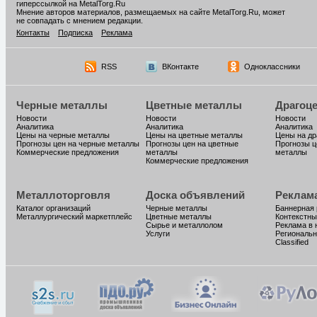
гиперссылкой на MetalTorg.Ru
Мнение авторов материалов, размещаемых на сайте MetalTorg.Ru, может
не совпадать с мнением редакции.
Контакты
Подписка
Реклама
RSS
ВКонтакте
Одноклассники
Черные металлы
Цветные металлы
Драгоц
Новости
Новости
Новости
Аналитика
Аналитика
Аналитика
Цены на черные металлы
Цены на цветные металлы
Цены на д
Прогнозы цен на черные металлы
Прогнозы цен на цветные
Прогнозы ц
Коммерческие предложения
металлы
металлы
Коммерческие предложения
Металлоторговля
Доска объявлений
Реклам
Каталог организаций
Черные металлы
Баннерная
Металлургический маркетплейс
Цветные металлы
Контекстны
Сырье и металлолом
Реклама в 
Услуги
Региональн
Classified