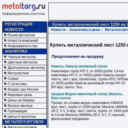
РЕГИСТРАЦИЯ
Купить металлический лист 1250 на 
НОВОСТИ
Новости
Аналитика и цены
Металлоторг
Рынка металлов
Новости компаний
Купить металлический лист 1250 
Информагентства
АНАЛИТИКА
Предложения на продажу
Черные металлы
Цветные металлы
Никель, Никеле-рениевый сплав
Драгоценные металлы
Никелевую трубу НП-2. от 6000 руб/кг. Сетка
Металлолом
никелевая НП-2. от 6000 руб/кг Никель прокат
Сырье
лента, лист, круг, проволока, труба НП2; НП0э
от 3500 руб/кг Никеле-рениевый сплав НР-10
Статистика
ВП круг, лента. Sus...
Индекс цен России
продам Медно-никелевый сплав, Монель,
Мировые цены
Константан.
Цены на биржах
Прокат из сплава медно-никелевого НМ40А:
Вопрос месяца
круг, лист, труба от 2500 руб/кг. Монель НМЖМ
28-2, 5-1, 5 круг, лист, лента, труба. от 1800 руб
Публикации
кг Сетка Монель НМЖМц 28-2, 5-1, 5 тканная,
Цены и прогнозы
фильтровая прядковая...
МЕТАЛЛОТОРГОВЛЯ
Металлоторговля