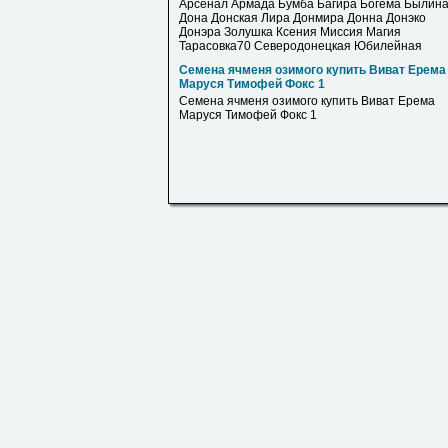
Арсенал Армада Бумба Багира Богема Былин
Дона Донская Лира Донмира Донна Донэко
Донэра Золушка Ксения Миссия Магия
Тарасовка70 Северодонецкая Юбилейная
Семена ячменя озимого купить Виват Ерема
Маруся Тимофей Фокс 1
Семена ячменя озимого купить Виват Ерема
Маруся Тимофей Фокс 1