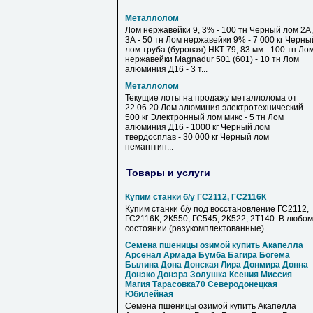
Металлолом
Лом нержавейки 9, 3% - 100 тн Черный лом 2А,
3А - 50 тн Лом нержавейки 9% - 7 000 кг Черны
лом труба (буровая) НКТ 79, 83 мм - 100 тн Ло
нержавейки Magnadur 501 (601) - 10 тн Лом
алюминия Д16 - 3 т...
Металлолом
Текущие лоты на продажу металлолома от
22.06.20 Лом алюминия электротехнический -
500 кг Электронный лом микс - 5 тн Лом
алюминия Д16 - 1000 кг Черный лом
твердосплав - 30 000 кг Черный лом
немагнтин...
Товары и услуги
Купим станки б/у ГС2112, ГС2116К
Купим станки б/у под восстановление ГС2112,
ГС2116К, 2К550, ГС545, 2К522, 2Т140. В любом
состоянии (разукомплектованные).
Семена пшеницы озимой купить Акапелла
Арсенал Армада Бумба Багира Богема
Былина Дона Донская Лира Донмира Донна
Донэко Донэра Золушка Ксения Миссия
Магия Тарасовка70 Северодонецкая
Юбилейная
Семена пшеницы озимой купить Акапелла