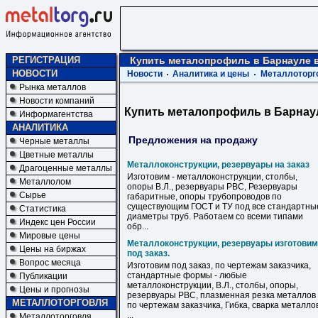
РЕГИСТРАЦИЯ
Купить металопрофиль в Барнауле в
НОВОСТИ
Новости
Аналитика и цены
Металлоторг
Рынка металлов
Новости компаний
Купить металопрофиль в Барнаул
Информагентства
АНАЛИТИКА
Предложения на продажу
Черные металлы
Цветные металлы
Металлоконструкции, резервуары на заказ
Драгоценные металлы
Изготовим - металлоконструкции, столбы,
Металлолом
опоры В.Л., резервуары РВС, Резервуары
Сырье
габаритные, опоры трубопроводов по
существующим ГОСТ и ТУ под все стандартны
Статистика
диаметры труб. Работаем со всеми типами
Индекс цен России
обр...
Мировые цены
Металлоконструкции, резервуары изготовим
Цены на биржах
под заказ.
Вопрос месяца
Изготовим под заказ, по чертежам заказчика,
стандартные формы - любые
Публикации
металлоконструкции, В.Л., столбы, опоры,
Цены и прогнозы
резервуары РВС, плазменная резка металлов
МЕТАЛЛОТОРГОВЛЯ
по чертежам заказчика, Гибка, сварка металло
...
Металлоторговля