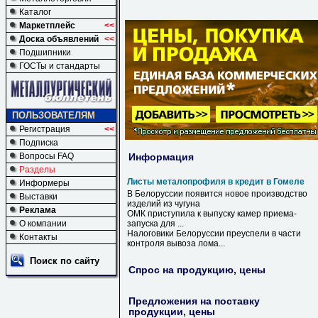
Каталог
Маркетплейс
<<
Доска объявлений
<<
Подшипники
ГОСТы и стандарты
ПОЛЬЗОВАТЕЛЯМ
Регистрация
<<
Подписка
Информация
Вопросы FAQ
Разделы
Листы металопрофиля в кредит в Гомеле
Информеры
В
Белоруссии появится новое производство
Выставки
изделий из чугуна
Реклама
ОМК приступила к выпуску камер приема-
О компании
запуска для ...
Налоговики Белоруссии преуспели
в
части
Контакты
контроля вывоза лома...
Поиск по сайту
Спрос на продукцию, цены
Предложения на поставку
продукции, цены