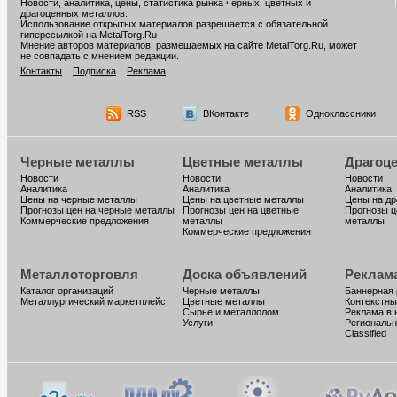
Новости, аналитика, цены, статистика рынка черных, цветных и
драгоценных металлов.
Использование открытых материалов разрешается с обязательной
гиперссылкой на MetalTorg.Ru
Мнение авторов материалов, размещаемых на сайте MetalTorg.Ru, может
не совпадать с мнением редакции.
Контакты
Подписка
Реклама
RSS
ВКонтакте
Одноклассники
Черные металлы
Цветные металлы
Драгоц
Новости
Новости
Новости
Аналитика
Аналитика
Аналитика
Цены на черные металлы
Цены на цветные металлы
Цены на д
Прогнозы цен на черные металлы
Прогнозы цен на цветные
Прогнозы ц
Коммерческие предложения
металлы
металлы
Коммерческие предложения
Металлоторговля
Доска объявлений
Реклам
Каталог организаций
Черные металлы
Баннерная
Металлургический маркетплейс
Цветные металлы
Контекстны
Сырье и металлолом
Реклама в 
Услуги
Региональн
Classified