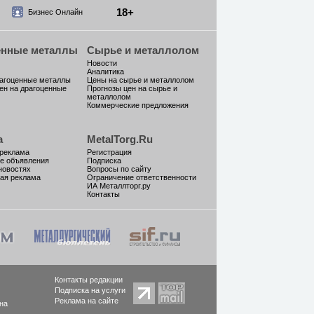
18+
Бизнес Онлайн
енные металлы
Сырье и металлолом
Новости
Аналитика
рагоценные металлы
Цены на сырье и металлолом
ен на драгоценные
Прогнозы цен на сырье и
металлолом
Коммерческие предложения
а
MetalTorg.Ru
 реклама
Регистрация
е объявления
Подписка
новостях
Вопросы по сайту
ая реклама
Ограничение ответственности
ИА Металлторг.ру
Контакты
Контакты редакции
Подписка на услуги
Реклама на сайте
на