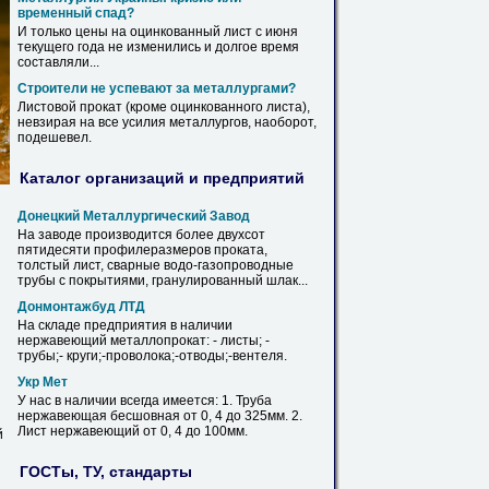
временный спад?
И только цены на оцинкованный
лист
с июня
текущего года не изменились и долгое время
составляли...
Строители не успевают за металлургами?
Листовой прокат (кроме оцинкованного
листа
),
невзирая на все усилия металлургов, наоборот,
подешевел.
Каталог организаций и предприятий
Донецкий Металлургический Завод
На заводе производится более двухсот
пятидесяти профилеразмеров проката,
толстый
лист
, сварные водо-газопроводные
трубы с покрытиями, гранулированный шлак...
Донмонтажбуд ЛТД
На складе предприятия
в
наличии
нержавеющий металлопрокат: -
листы
; -
трубы;- круги;-проволока;-отводы;-вентеля.
Укр Мет
У нас
в
наличии всегда имеется: 1. Труба
нержавеющая бесшовная от 0, 4 до 325мм. 2.
Лист
нержавеющий от 0, 4 до 100мм.
й
й
ГОСТы, ТУ, стандарты