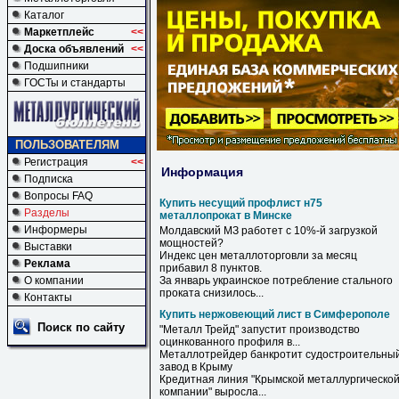
Каталог
Маркетплейс
<<
Доска объявлений
<<
Подшипники
ГОСТы и стандарты
ПОЛЬЗОВАТЕЛЯМ
Регистрация
<<
Информация
Подписка
Вопросы FAQ
Купить несущий профлист н75
Разделы
металлопрокат в Минске
Информеры
Молдавский МЗ работет с 10%-й загрузкой
мощностей?
Выставки
Индекс цен металлоторговли за месяц
Реклама
прибавил 8 пунктов.
О компании
За январь украинское потребление стального
проката снизилось...
Контакты
Купить нержовеющий лист в Симферополе
Поиск по сайту
"Металл Трейд" запустит производство
оцинкованного профиля
в
...
Металлотрейдер банкротит судостроительны
завод
в
Крыму
Кредитная линия "Крымской металлургическо
компании" выросла...