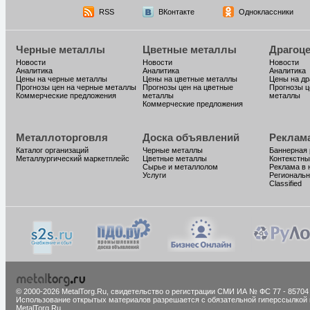
RSS
ВКонтакте
Одноклассники
Черные металлы
Цветные металлы
Драгоц
Новости
Новости
Новости
Аналитика
Аналитика
Аналитика
Цены на черные металлы
Цены на цветные металлы
Цены на д
Прогнозы цен на черные металлы
Прогнозы цен на цветные
Прогнозы ц
Коммерческие предложения
металлы
металлы
Коммерческие предложения
Металлоторговля
Доска объявлений
Реклам
Каталог организаций
Черные металлы
Баннерная
Металлургический маркетплейс
Цветные металлы
Контекстны
Сырье и металлолом
Реклама в 
Услуги
Региональн
Classified
© 2000-2026 MetalTorg.Ru,
cвидетельство о регистрации СМИ ИА № ФС 77 - 85704
Использование открытых материалов разрешается с обязательной гиперссылкой 
MetalTorg.Ru