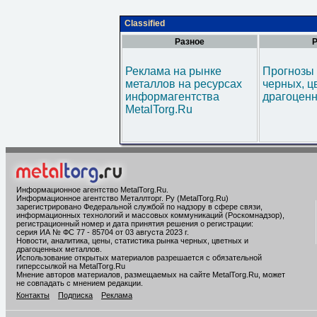
Classified
Разное
Р
Реклама на рынке
Прогнозы 
металлов на ресурсах
черных, ц
информагентства
драгоценн
MetalTorg.Ru
Информационное агентство MetalTorg.Ru
.
Информационное агентство Металлторг. Ру (MetalTorg.Ru)
зарегистрировано Федеральной службой по надзору в сфере связи,
информационных технологий и массовых коммуникаций (Роскомнадзор),
регистрационный номер и дата принятия решения о регистрации:
серия ИА № ФС 77 - 85704 от 03 августа 2023 г.
Новости, аналитика, цены, статистика рынка черных, цветных и
драгоценных металлов.
Использование открытых материалов разрешается с обязательной
гиперссылкой на MetalTorg.Ru
Мнение авторов материалов, размещаемых на сайте MetalTorg.Ru, может
не совпадать с мнением редакции.
Контакты
Подписка
Реклама