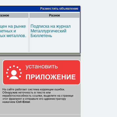
Разместить объявление
азное
Разное
цен на рынке
Подписка на журнал
ветных и
Металлургический
ых металлов.
Бюллетень
На сайте работает система коррекции ошибок.
Обнаружив неточность в тексте или
неработоспособность ссылки, выделите на странице
этот фрагмент и отправьте его администратору
нажатием
Ctrl
+
Enter
.