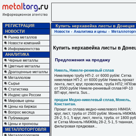
РЕГИСТРАЦИЯ
Купить нерхавейка листы в Донецке
НОВОСТИ
Новости
Аналитика и цены
Металлоторг
Рынка металлов
Новости компаний
Купить нерхавейка листы в Доне
Информагентства
АНАЛИТИКА
Предложения на продажу
Черные металлы
Цветные металлы
Никель, Никеле-рениевый сплав
Драгоценные металлы
Никелевую трубу НП-2. от 6000 руб/кг. Сетка
Металлолом
никелевая НП-2. от 6000 руб/кг Никель прокат
Сырье
лента, лист, круг, проволока, труба НП2; НП0э
от 3500 руб/кг Никеле-рениевый сплав НР-10
Статистика
ВП круг, лента. Sus...
Индекс цен России
продам Медно-никелевый сплав, Монель,
Мировые цены
Константан.
Цены на биржах
Прокат из сплава медно-никелевого НМ40А:
Вопрос месяца
круг, лист, труба от 2500 руб/кг. Монель НМЖМ
28-2, 5-1, 5 круг, лист, лента, труба. от 1800 руб
Публикации
кг Сетка Монель НМЖМц 28-2, 5-1, 5 тканная,
Цены и прогнозы
фильтровая прядковая...
МЕТАЛЛОТОРГОВЛЯ
Металлоторговля