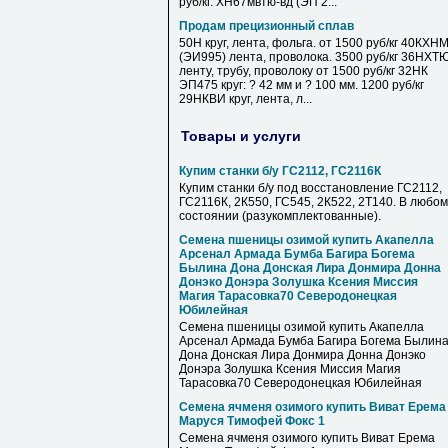
руб/кг. ХН67мвтю-вд (ЭП 2...
Продам прецизионный сплав
50Н круг, лента, фольга. от 1500 руб/кг 40КХН
(ЭИ995) лента, проволока. 3500 руб/кг 36НХТ
ленту, трубу, проволоку от 1500 руб/кг 32НК
ЭП475 круг: ? 42 мм и ? 100 мм. 1200 руб/кг
29НКВИ круг, лента, л...
Товары и услуги
Купим станки б/у ГС2112, ГС2116К
Купим станки б/у под восстановление ГС2112,
ГС2116К, 2К550, ГС545, 2К522, 2Т140. В любом
состоянии (разукомплектованные).
Семена пшеницы озимой купить Акапелла
Арсенал Армада Бумба Багира Богема
Былина Дона Донская Лира Донмира Донна
Донэко Донэра Золушка Ксения Миссия
Магия Тарасовка70 Северодонецкая
Юбилейная
Семена пшеницы озимой купить Акапелла
Арсенал Армада Бумба Багира Богема Былин
Дона Донская Лира Донмира Донна Донэко
Донэра Золушка Ксения Миссия Магия
Тарасовка70 Северодонецкая Юбилейная
Семена ячменя озимого купить Виват Ерема
Маруся Тимофей Фокс 1
Семена ячменя озимого купить Виват Ерема