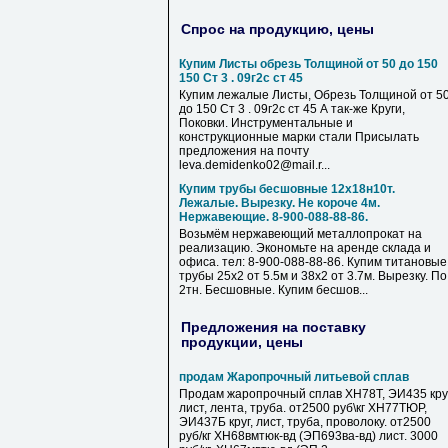
Спрос на продукцию, цены
Купим Листы обрезь Толщиной от 50 до 150
150 Ст 3 . 09г2с ст 45
Купим лежалые Листы, Обрезь Толщиной от 5
до 150 Ст 3 . 09г2с ст 45 А так-же Круги,
Поковки. Инструментальные и
конструкционные марки стали Присылать
предложения на почту
leva.demidenko02@mail.r...
Купим трубы бесшовные 12х18н10т.
Лежалые. Вырезку. Не короче 4м.
Нержавеющие. 8-900-088-88-86.
Возьмём нержавеющий металлопрокат на
реализацию. Экономьте на аренде склада и
офиса. тел: 8-900-088-88-86. Купим титановые
трубы 25х2 от 5.5м и 38х2 от 3.7м. Вырезку. По
2тн. Бесшовные. Купим бесшов...
Предложения на поставку
продукции, цены
продам Жаропрочный литьевой сплав
Продам жаропрочный сплав ХН78Т, ЭИ435 круг
лист, лента, труба. от2500 руб\кг ХН77ТЮР,
ЭИ437Б круг, лист, труба, проволоку. от2500
руб/кг ХН68вмтюк-вд (ЭП693ва-вд) лист. 3000