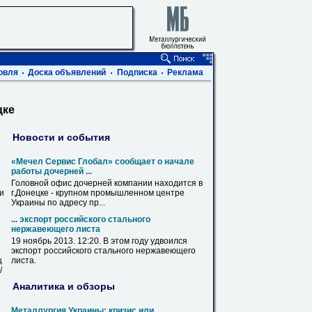
овля
Доска объявлений
Подписка
Реклама
цке
Новости и события
«Мечел Сервис Глобал» сообщает о начале
работы дочерней ...
Головной офис дочерней компании находится
в
ви
г.
Донецке
- крупном промышленном центре
Украины по адресу пр...
... экспорт российского стального
нержавеющего
листа
19 ноябрь 2013. 12:20.
В
этом году удвоился
экспорт российского стального нержавеющего
ц
листа
.
/
Аналитика и обзоры
Металлургия Украины: кризис или