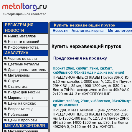
РЕГИСТРАЦИЯ
Купить нержавеющий пруток
НОВОСТИ
Новости
Аналитика и цены
Металлоторг
Рынка металлов
Новости компаний
Купить нержавеющий пруток
Информагентства
АНАЛИТИКА
Предложения на продажу
Черные металлы
Цветные металлы
Прокат 29нк, хн60вт, 79нм, хн35вт,
Драгоценные металлы
хн50вмтюб, 06хн28мдт и др. из наличия!
Металлолом
ПРЕЦИЗИОННЫЕ СПЛАВЫ Пруток 36НХТЮ
Сырье
д.10 мм, калибр. L-3000 мм, г/к, 121, 3 кг Пруток
29НК ВИ д.35 мм, l-900-1200 мм, г/к, 530, 1 кг
Статистика
Лента 79НМ в ассортименте Лента 49К2ФА 0,
Индекс цен России
2х120 мм 44, 3 кг ЖАРОПРОЧНЫЕ...
Мировые цены
хн60вт, эп33вд, 29нк, хн68вмтюк, 06хн28мдт 
Цены на биржах
др. из наличия!
Вопрос месяца
ПРОДАЕМ ИЗ НАЛИЧИЯ (цены договорные)
ПРЕЦИЗИОННЫЕ СПЛАВЫ Пруток 36Н д.20
Публикации
мм, L-1300-1400 мм, г/к, 127, 3 кг Пруток 29НК
Цены и прогнозы
ВИ д.35 мм, l-900-1200 мм, г/к, 530, 1 кг Лента
МЕТАЛЛОТОРГОВЛЯ
49К2ФА 0, 2х120 мм 44, 3 кг ЖАРОП...
Металлоторговля