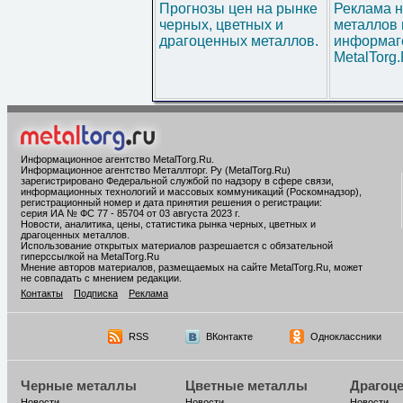
Прогнозы цен на рынке
Реклама н
черных, цветных и
металлов 
драгоценных металлов.
информаг
MetalTorg
Информационное агентство MetalTorg.Ru
.
Информационное агентство Металлторг. Ру (MetalTorg.Ru)
зарегистрировано Федеральной службой по надзору в сфере связи,
информационных технологий и массовых коммуникаций (Роскомнадзор),
регистрационный номер и дата принятия решения о регистрации:
серия ИА № ФС 77 - 85704 от 03 августа 2023 г.
Новости, аналитика, цены, статистика рынка черных, цветных и
драгоценных металлов.
Использование открытых материалов разрешается с обязательной
гиперссылкой на MetalTorg.Ru
Мнение авторов материалов, размещаемых на сайте MetalTorg.Ru, может
не совпадать с мнением редакции.
Контакты
Подписка
Реклама
RSS
ВКонтакте
Одноклассники
Черные металлы
Цветные металлы
Драгоц
Новости
Новости
Новости