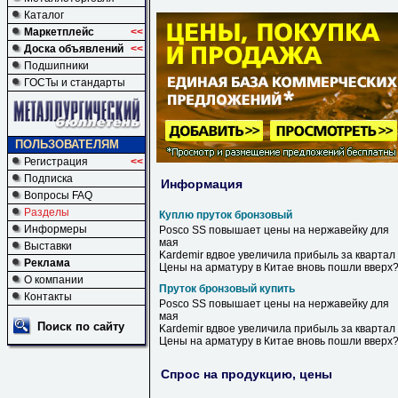
Каталог
Маркетплейс
<<
Доска объявлений
<<
Подшипники
ГОСТы и стандарты
ПОЛЬЗОВАТЕЛЯМ
Регистрация
<<
Подписка
Информация
Вопросы FAQ
Разделы
Куплю пруток бронзовый
Информеры
Posco SS повышает цены на нержавейку для
мая
Выставки
Kardemir вдвое увеличила прибыль за квартал
Реклама
Цены на арматуру в Китае вновь пошли вверх
О компании
Пруток бронзовый купить
Контакты
Posco SS повышает цены на нержавейку для
мая
Поиск по сайту
Kardemir вдвое увеличила прибыль за квартал
Цены на арматуру в Китае вновь пошли вверх
Спрос на продукцию, цены