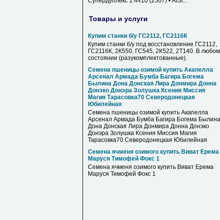
Супердуплекс 1.4410 (2507) • AISI...
Товары и услуги
Купим станки б/у ГС2112, ГС2116К
Купим станки б/у под восстановление ГС2112,
ГС2116К, 2К550, ГС545, 2К522, 2Т140. В любом
состоянии (разукомплектованные).
Семена пшеницы озимой купить Акапелла
Арсенал Армада Бумба Багира Богема
Былина Дона Донская Лира Донмира Донна
Донэко Донэра Золушка Ксения Миссия
Магия Тарасовка70 Северодонецкая
Юбилейная
Семена пшеницы озимой купить Акапелла
Арсенал Армада Бумба Багира Богема Былин
Дона Донская Лира Донмира Донна Донэко
Донэра Золушка Ксения Миссия Магия
Тарасовка70 Северодонецкая Юбилейная
Семена ячменя озимого купить Виват Ерема
Маруся Тимофей Фокс 1
Семена ячменя озимого купить Виват Ерема
Маруся Тимофей Фокс 1