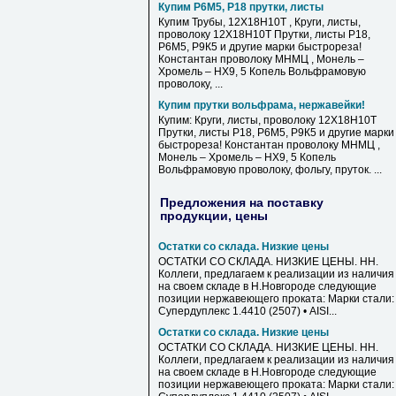
Купим Р6М5, Р18 прутки, листы
Купим Трубы, 12Х18Н10Т , Круги, листы,
проволоку 12Х18Н10Т Прутки, листы Р18,
Р6М5, Р9К5 и другие марки быстрореза!
Константан проволоку МНМЦ , Монель –
Хромель – НХ9, 5 Копель Вольфрамовую
проволоку, ...
Купим прутки вольфрама, нержавейки!
Купим: Круги, листы, проволоку 12Х18Н10Т
Прутки, листы Р18, Р6М5, Р9К5 и другие марки
быстрореза! Константан проволоку МНМЦ ,
Монель – Хромель – НХ9, 5 Копель
Вольфрамовую проволоку, фольгу, пруток. ...
Предложения на поставку
продукции, цены
Остатки со склада. Низкие цены
ОСТАТКИ СО СКЛАДА. НИЗКИЕ ЦЕНЫ. НН.
Коллеги, предлагаем к реализации из наличия
на своем складе в Н.Новгороде следующие
позиции нержавеющего проката: Марки стали: 
Супердуплекс 1.4410 (2507) • AISI...
Остатки со склада. Низкие цены
ОСТАТКИ СО СКЛАДА. НИЗКИЕ ЦЕНЫ. НН.
Коллеги, предлагаем к реализации из наличия
на своем складе в Н.Новгороде следующие
позиции нержавеющего проката: Марки стали: 