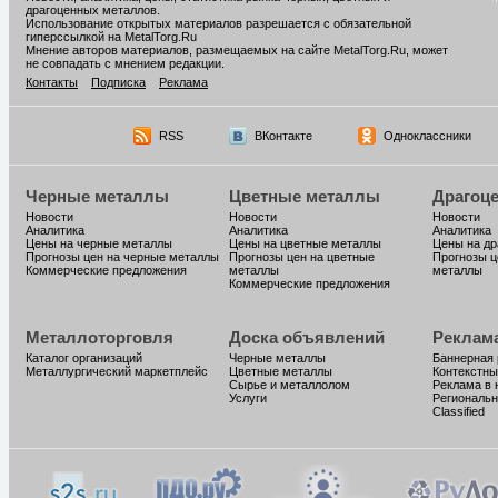
драгоценных металлов.
Использование открытых материалов разрешается с обязательной
гиперссылкой на MetalTorg.Ru
Мнение авторов материалов, размещаемых на сайте MetalTorg.Ru, может
не совпадать с мнением редакции.
Контакты
Подписка
Реклама
RSS
ВКонтакте
Одноклассники
Черные металлы
Цветные металлы
Драгоц
Новости
Новости
Новости
Аналитика
Аналитика
Аналитика
Цены на черные металлы
Цены на цветные металлы
Цены на д
Прогнозы цен на черные металлы
Прогнозы цен на цветные
Прогнозы ц
Коммерческие предложения
металлы
металлы
Коммерческие предложения
Металлоторговля
Доска объявлений
Реклам
Каталог организаций
Черные металлы
Баннерная
Металлургический маркетплейс
Цветные металлы
Контекстны
Сырье и металлолом
Реклама в 
Услуги
Региональн
Classified