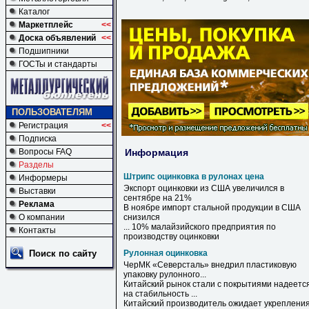
Каталог
Маркетплейс
<<
Доска объявлений
<<
Подшипники
ГОСТы и стандарты
ПОЛЬЗОВАТЕЛЯМ
Регистрация
<<
Подписка
Информация
Вопросы FAQ
Разделы
Штрипс оцинковка в рулонах цена
Информеры
Экспорт
оцинковки
из США увеличился
в
Выставки
сентябре на 21%
Реклама
В
ноябре импорт стальной продукции
в
США
О компании
снизился
... 10% малайзийского предприятия по
Контакты
производству
оцинковки
Поиск по сайту
Рулонная оцинковка
ЧерМК «Северсталь» внедрил пластиковую
упаковку
рулонного
...
Китайский рынок стали с покрытиями надеетс
на стабильность ...
Китайский производитель ожидает укреплени