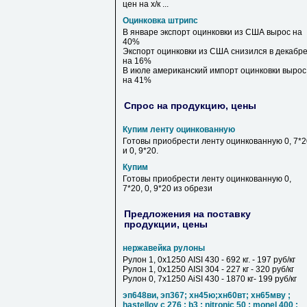
цен на х/к ...
Оцинковка штрипс
В январе экспорт
оцинковки
из США вырос на
40%
Экспорт
оцинковки
из США снизился в декабр
на 16%
В июле американский импорт
оцинковки
вырос
на 41%
Спрос на продукцию, цены
Купим ленту оцинкованную
Готовы приобрести ленту оцинкованную 0, 7*2
и 0, 9*20.
Купим
Готовы приобрести ленту оцинкованную 0,
7*20, 0, 9*20 из обрези
Предложения на поставку
продукции, цены
нержавейка рулоны
Рулон 1, 0х1250 AISI 430 - 692 кг. - 197 руб/кг
Рулон 1, 0х1250 AISI 304 - 227 кг - 320 руб/кг
Рулон 0, 7х1250 AiSI 430 - 1870 кг- 199 руб/кг
эп648ви, эп367; хн45ю;хн60вт; хн65мву ;
hastelloy c 276 ; b3 ; nitronic 50 ; monel 400 ;