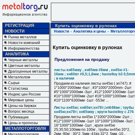
РЕГИСТРАЦИЯ
Купить оцинковку в рулонах
НОВОСТИ
Новости
Аналитика и цены
Металлоторг
Рынка металлов
Новости компаний
Купить оцинковку в рулонах
Информагентства
АНАЛИТИКА
Предложения на продажу
Черные металлы
Цветные металлы
листы хн65мву , хн65мв #8мм , хн45ю #1-
Драгоценные металлы
16мм ; хн60вт #0,5;1,8мм ; hastelloy b3 0,5m
Металлолом
; в наличии
Сырье
Продаем из наличия листы хн45ю ( эп747): #
1*1000*2000мм -6шт ; #3*1000*2000mm -2шт
Статистика
#5*1000*2000мм -3шт , #12*1000*1000мм -1шт
Индекс цен России
#10*1000*1000мм -2шт #16*1000*1000мм -1шт 
Мировые цены
#10*1100*6300мм -1шт -553кг ...
Цены на биржах
Листы хн45ю; хн60вт;хн78т;эп648ви ; трубы
Вопрос месяца
хн45ю;хн78т; хн65мву ; круги hastelloy c 276
Продаем листы хн45ю 1*1000*2000мм -2шт ;
Публикации
#12*1000*1000мм -1шт 10*1000*1000мм -3шт ;
Цены и прогнозы
16*1000*1000мм -1шт , круги хн45ю
МЕТАЛЛОТОРГОВЛЯ
25;35;50;100мм по 100кг , трубы хн45ю 20*2,
2мм -90кг ; 30*2, 5мм -41kg 32*2, 5мм -10...
Металлоторговля