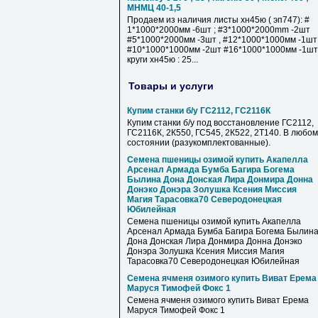
МНМЦ 40-1,5
Продаем из наличия листы хн45ю ( эп747): #
1*1000*2000мм -6шт ; #3*1000*2000mm -2шт
#5*1000*2000мм -3шт , #12*1000*1000мм -1шт
#10*1000*1000мм -2шт #16*1000*1000мм -1шт 
круги хн45ю : 25...
Товары и услуги
Купим станки б/у ГС2112, ГС2116К
Купим станки б/у под восстановление ГС2112,
ГС2116К, 2К550, ГС545, 2К522, 2Т140. В любом
состоянии (разукомплектованные).
Семена пшеницы озимой купить Акапелла
Арсенал Армада Бумба Багира Богема
Былина Дона Донская Лира Донмира Донна
Донэко Донэра Золушка Ксения Миссия
Магия Тарасовка70 Северодонецкая
Юбилейная
Семена пшеницы озимой купить Акапелла
Арсенал Армада Бумба Багира Богема Былин
Дона Донская Лира Донмира Донна Донэко
Донэра Золушка Ксения Миссия Магия
Тарасовка70 Северодонецкая Юбилейная
Семена ячменя озимого купить Виват Ерема
Маруся Тимофей Фокс 1
Семена ячменя озимого купить Виват Ерема
Маруся Тимофей Фокс 1