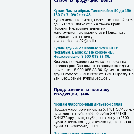
Спрос на продукцию, цены
Купим Листы обрезь Толщиной от 50 до 150
150 Ст 3 . 09г2с ст 45
Купим лежалые Листы, Обрезь Толщиной от 5
до 150 Ст 3 . 09г2с ст 45 А так-же Круги,
Поковки. Инструментальные и
конструкционные марки стали Присылать
предложения на почту
leva.demidenko02@mail.r...
Купим трубы бесшовные 12х18н10т.
Лежалые. Вырезку. Не короче 4м.
Нержавеющие. 8-900-088-88-86.
Возьмём нержавеющий металлопрокат на
реализацию. Экономьте на аренде склада и
офиса. тел: 8-900-088-88-86. Купим титановые
трубы 25х2 от 5.5м и 38х2 от 3.7м. Вырезку. По
2тн. Бесшовные. Купим бесшов...
Предложения на поставку
продукции, цены
продам Жаропрочный литьевой сплав
Продам жаропрочный сплав ХН78Т, ЭИ435 круг
лист, лента, труба. от2500 руб\кг ХН77ТЮР,
ЭИ437Б круг, лист, труба, проволоку. от2500
руб/кг ХН68вмтюк-вд (ЭП693ва-вд) лист. 3000
руб/кг. ХН67мвтю-вд (ЭП 2...
Продам прецизионный сплав