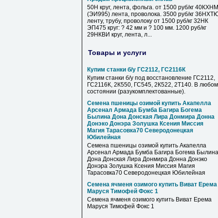
50Н круг, лента, фольга. от 1500 руб/кг 40КХН
(ЭИ995) лента, проволока. 3500 руб/кг 36НХТ
ленту, трубу, проволоку от 1500 руб/кг 32НК
ЭП475 круг: ? 42 мм и ? 100 мм. 1200 руб/кг
29НКВИ круг, лента, л...
Товары и услуги
Купим станки б/у ГС2112, ГС2116К
Купим станки б/у под восстановление ГС2112,
ГС2116К, 2К550, ГС545, 2К522, 2Т140. В любом
состоянии (разукомплектованные).
Семена пшеницы озимой купить Акапелла
Арсенал Армада Бумба Багира Богема
Былина Дона Донская Лира Донмира Донна
Донэко Донэра Золушка Ксения Миссия
Магия Тарасовка70 Северодонецкая
Юбилейная
Семена пшеницы озимой купить Акапелла
Арсенал Армада Бумба Багира Богема Былин
Дона Донская Лира Донмира Донна Донэко
Донэра Золушка Ксения Миссия Магия
Тарасовка70 Северодонецкая Юбилейная
Семена ячменя озимого купить Виват Ерема
Маруся Тимофей Фокс 1
Семена ячменя озимого купить Виват Ерема
Маруся Тимофей Фокс 1