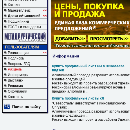
Каталог
Маркетплейс
<<
Доска объявлений
<<
Подшипники
ГОСТы и стандарты
ПОЛЬЗОВАТЕЛЯМ
Регистрация
<<
Информация
Подписка
Вопросы FAQ
Купить профильный лист 6м в Николаеве
Разделы
видзев
Информеры
Алюминиевый провода разрешат использоват
в
жилье следующей ...
Выставки
Ростех выходит из проекта разработки Удокан
Реклама
Российский алюминий реанимируют ночные
О компании
продажи алкоголя
в
...
Контакты
Купить профильные листы с8
"Северсталь" инвестирует в инновационную
Поиск по сайту
Chrysalix ...
Алюминиевый провода разрешат использоват
в жилье следующей ...
Ростех выходит из проекта разработки Удокан