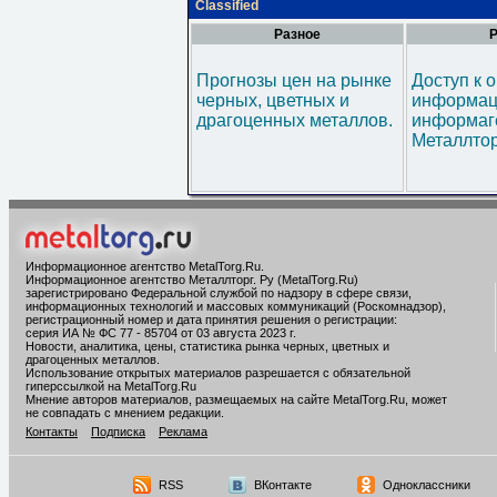
Classified
Разное
Р
Прогнозы цен на рынке
Доступ к 
черных, цветных и
информац
драгоценных металлов.
информаг
Металлтор
Информационное агентство MetalTorg.Ru
.
Информационное агентство Металлторг. Ру (MetalTorg.Ru)
зарегистрировано Федеральной службой по надзору в сфере связи,
информационных технологий и массовых коммуникаций (Роскомнадзор),
регистрационный номер и дата принятия решения о регистрации:
серия ИА № ФС 77 - 85704 от 03 августа 2023 г.
Новости, аналитика, цены, статистика рынка черных, цветных и
драгоценных металлов.
Использование открытых материалов разрешается с обязательной
гиперссылкой на MetalTorg.Ru
Мнение авторов материалов, размещаемых на сайте MetalTorg.Ru, может
не совпадать с мнением редакции.
Контакты
Подписка
Реклама
RSS
ВКонтакте
Одноклассники