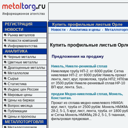
РЕГИСТРАЦИЯ
Купить профильные листыв Орле
НОВОСТИ
Новости
Аналитика и цены
Металлоторг
Рынка металлов
Новости компаний
Купить профильные листыв Орл
Информагентства
АНАЛИТИКА
Предложения на продажу
Черные металлы
Цветные металлы
Никель, Никеле-рениевый сплав
Драгоценные металлы
Никелевую трубу НП-2. от 6000 руб/кг. Сетка
Металлолом
никелевая НП-2. от 6000 руб/кг Никель прокат
Сырье
лента, лист, круг, проволока, труба НП2; НП0э
от 3500 руб/кг Никеле-рениевый сплав НР-10
Статистика
ВП круг, лента. Sus...
Индекс цен России
продам Медно-никелевый сплав, Монель,
Мировые цены
Константан.
Цены на биржах
Прокат из сплава медно-никелевого НМ40А:
Вопрос месяца
круг, лист, труба от 2500 руб/кг. Монель НМЖМ
28-2, 5-1, 5 круг, лист, лента, труба. от 1800 руб
Публикации
кг Сетка Монель НМЖМц 28-2, 5-1, 5 тканная,
Цены и прогнозы
фильтровая прядковая...
МЕТАЛЛОТОРГОВЛЯ
Металлоторговля