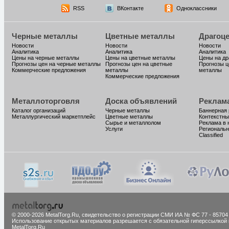
RSS
ВКонтакте
Одноклассники
Черные металлы
Цветные металлы
Драгоц
Новости
Новости
Новости
Аналитика
Аналитика
Аналитика
Цены на черные металлы
Цены на цветные металлы
Цены на д
Прогнозы цен на черные металлы
Прогнозы цен на цветные
Прогнозы ц
Коммерческие предложения
металлы
металлы
Коммерческие предложения
Металлоторговля
Доска объявлений
Реклам
Каталог организаций
Черные металлы
Баннерная
Металлургический маркетплейс
Цветные металлы
Контекстны
Сырье и металлолом
Реклама в 
Услуги
Региональн
Classified
© 2000-2026 MetalTorg.Ru,
cвидетельство о регистрации СМИ ИА № ФС 77 - 85704
Использование открытых материалов разрешается с обязательной гиперссылкой 
MetalTorg.Ru