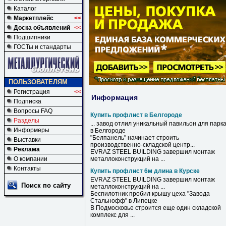
Каталог
Маркетплейс
<<
Доска объявлений
<<
Подшипники
ГОСТы и стандарты
ПОЛЬЗОВАТЕЛЯМ
Регистрация
<<
Информация
Подписка
Вопросы FAQ
Купить профлист в Белгороде
Разделы
... завод отлил уникальный павильон для парк
Информеры
в
Белгороде
"Белпанель" начинает строить
Выставки
производственно-складской центр...
Реклама
EVRAZ STEEL BUILDING завершил монтаж
О компании
металлоконструкций на ...
Контакты
Купить профлист 6м длина в Курске
EVRAZ STEEL BUILDING завершил монтаж
Поиск по сайту
металлоконструкций на ...
Беспилотник пробил крышу цеха "Завода
Стальнофф"
в
Липецке
В
Подмосковье строится еще один складской
комплекс для ...