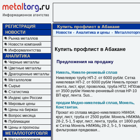
РЕГИСТРАЦИЯ
Купить профлист в Абакане
НОВОСТИ
Новости
Аналитика и цены
Металлоторг
Рынка металлов
Новости компаний
Купить профлист в Абакане
Информагентства
АНАЛИТИКА
Предложения на продажу
Черные металлы
Цветные металлы
Никель, Никеле-рениевый сплав
Драгоценные металлы
Никелевую трубу НП-2. от 6000 руб/кг. Сетка
Металлолом
никелевая НП-2. от 6000 руб/кг Никель прокат
Сырье
лента, лист, круг, проволока, труба НП2; НП0э
от 3500 руб/кг Никеле-рениевый сплав НР-10
Статистика
ВП круг, лента. Sus...
Индекс цен России
продам Медно-никелевый сплав, Монель,
Мировые цены
Константан.
Цены на биржах
Прокат из сплава медно-никелевого НМ40А:
Вопрос месяца
круг, лист, труба от 2500 руб/кг. Монель НМЖМ
28-2, 5-1, 5 круг, лист, лента, труба. от 1800 руб
Публикации
кг Сетка Монель НМЖМц 28-2, 5-1, 5 тканная,
Цены и прогнозы
фильтровая прядковая...
МЕТАЛЛОТОРГОВЛЯ
Металлоторговля