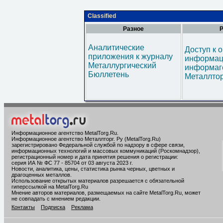
Classified
Разное
Р
Аналитические
Доступ к 
приложения к журналу
информац
Металлургический
информаг
Бюллетень
Металлтор
Информационное агентство MetalTorg.Ru
.
Информационное агентство Металлторг. Ру (MetalTorg.Ru)
зарегистрировано Федеральной службой по надзору в сфере связи,
информационных технологий и массовых коммуникаций (Роскомнадзор),
регистрационный номер и дата принятия решения о регистрации:
серия ИА № ФС 77 - 85704 от 03 августа 2023 г.
Новости, аналитика, цены, статистика рынка черных, цветных и
драгоценных металлов.
Использование открытых материалов разрешается с обязательной
гиперссылкой на MetalTorg.Ru
Мнение авторов материалов, размещаемых на сайте MetalTorg.Ru, может
не совпадать с мнением редакции.
Контакты
Подписка
Реклама