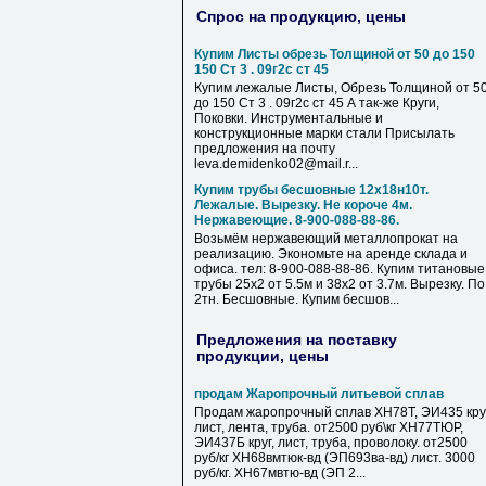
Спрос на продукцию, цены
Купим Листы обрезь Толщиной от 50 до 150
150 Ст 3 . 09г2с ст 45
Купим лежалые Листы, Обрезь Толщиной от 5
до 150 Ст 3 . 09г2с ст 45 А так-же Круги,
Поковки. Инструментальные и
конструкционные марки стали Присылать
предложения на почту
leva.demidenko02@mail.r...
Купим трубы бесшовные 12х18н10т.
Лежалые. Вырезку. Не короче 4м.
Нержавеющие. 8-900-088-88-86.
Возьмём нержавеющий металлопрокат на
реализацию. Экономьте на аренде склада и
офиса. тел: 8-900-088-88-86. Купим титановые
трубы 25х2 от 5.5м и 38х2 от 3.7м. Вырезку. По
2тн. Бесшовные. Купим бесшов...
Предложения на поставку
продукции, цены
продам Жаропрочный литьевой сплав
Продам жаропрочный сплав ХН78Т, ЭИ435 круг
лист, лента, труба. от2500 руб\кг ХН77ТЮР,
ЭИ437Б круг, лист, труба, проволоку. от2500
руб/кг ХН68вмтюк-вд (ЭП693ва-вд) лист. 3000
руб/кг. ХН67мвтю-вд (ЭП 2...