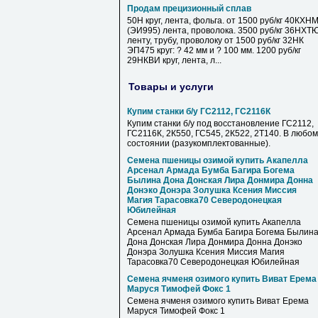
Продам прецизионный сплав
50Н круг, лента, фольга. от 1500 руб/кг 40КХН
(ЭИ995) лента, проволока. 3500 руб/кг 36НХТ
ленту, трубу, проволоку от 1500 руб/кг 32НК
ЭП475 круг: ? 42 мм и ? 100 мм. 1200 руб/кг
29НКВИ круг, лента, л...
Товары и услуги
Купим станки б/у ГС2112, ГС2116К
Купим станки б/у под восстановление ГС2112,
ГС2116К, 2К550, ГС545, 2К522, 2Т140. В любом
состоянии (разукомплектованные).
Семена пшеницы озимой купить Акапелла
Арсенал Армада Бумба Багира Богема
Былина Дона Донская Лира Донмира Донна
Донэко Донэра Золушка Ксения Миссия
Магия Тарасовка70 Северодонецкая
Юбилейная
Семена пшеницы озимой купить Акапелла
Арсенал Армада Бумба Багира Богема Былин
Дона Донская Лира Донмира Донна Донэко
Донэра Золушка Ксения Миссия Магия
Тарасовка70 Северодонецкая Юбилейная
Семена ячменя озимого купить Виват Ерема
Маруся Тимофей Фокс 1
Семена ячменя озимого купить Виват Ерема
Маруся Тимофей Фокс 1