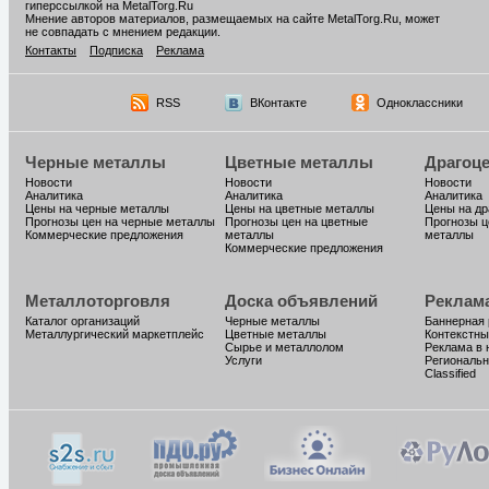
гиперссылкой на MetalTorg.Ru
Мнение авторов материалов, размещаемых на сайте MetalTorg.Ru, может
не совпадать с мнением редакции.
Контакты
Подписка
Реклама
RSS
ВКонтакте
Одноклассники
Черные металлы
Цветные металлы
Драгоц
Новости
Новости
Новости
Аналитика
Аналитика
Аналитика
Цены на черные металлы
Цены на цветные металлы
Цены на д
Прогнозы цен на черные металлы
Прогнозы цен на цветные
Прогнозы ц
Коммерческие предложения
металлы
металлы
Коммерческие предложения
Металлоторговля
Доска объявлений
Реклам
Каталог организаций
Черные металлы
Баннерная
Металлургический маркетплейс
Цветные металлы
Контекстны
Сырье и металлолом
Реклама в 
Услуги
Региональн
Classified