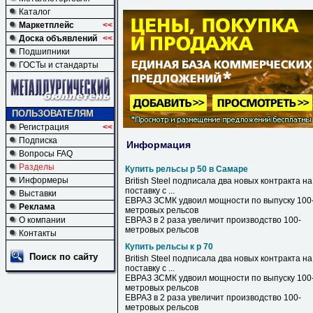
Каталог
Маркетплейс
<<
Доска объявлений
<<
Подшипники
ГОСТы и стандарты
ПОЛЬЗОВАТЕЛЯМ
Регистрация
<<
Подписка
Информация
Вопросы FAQ
Разделы
Купить рельсы р 50 в Самаре
Информеры
British Steel подписала два новых контракта на
поставку с ...
Выставки
ЕВРАЗ ЗСМК удвоил мощности по выпуску 100
Реклама
метровых
рельсов
О компании
ЕВРАЗ
в
2 раза увеличит производство 100-
метровых
рельсов
Контакты
Купить рельсы к р 70
Поиск по сайту
British Steel подписала два новых контракта на
поставку с ...
ЕВРАЗ ЗСМК удвоил мощности по выпуску 100
метровых
рельсов
ЕВРАЗ в 2 раза увеличит производство 100-
метровых
рельсов