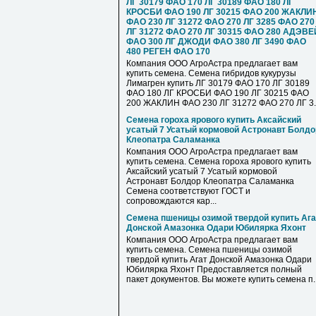
ЛГ 30179 ФАО 170 ЛГ 30189 ФАО 180 ЛГ
КРОСБИ ФАО 190 ЛГ 30215 ФАО 200 ЖАКЛИ
ФАО 230 ЛГ 31272 ФАО 270 ЛГ 3285 ФАО 270
ЛГ 31272 ФАО 270 ЛГ 30315 ФАО 280 АДЭВЕ
ФАО 300 ЛГ ДЖОДИ ФАО 380 ЛГ 3490 ФАО
480 РЕГЕН ФАО 170
Компания ООО АгроАстра предлагает вам
купить семена. Семена гибридов кукурузы
Лимагрен купить ЛГ 30179 ФАО 170 ЛГ 30189
ФАО 180 ЛГ КРОСБИ ФАО 190 ЛГ 30215 ФАО
200 ЖАКЛИН ФАО 230 ЛГ 31272 ФАО 270 ЛГ 3..
Семена гороха ярового купить Аксайский
усатый 7 Усатый кормовой Астронавт Болдо
Клеопатра Саламанка
Компания ООО АгроАстра предлагает вам
купить семена. Семена гороха ярового купить
Аксайский усатый 7 Усатый кормовой
Астронавт Болдор Клеопатра Саламанка
Семена соответствуют ГОСТ и
сопровождаются кар...
Семена пшеницы озимой твердой купить Ага
Донской Амазонка Одари Юбилярка Яхонт
Компания ООО АгроАстра предлагает вам
купить семена. Семена пшеницы озимой
твердой купить Агат Донской Амазонка Одари
Юбилярка Яхонт Предоставляется полный
пакет документов. Вы можете купить семена п..