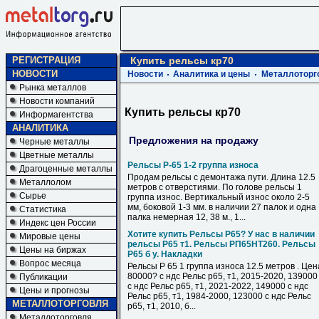
РЕГИСТРАЦИЯ
Купить рельсы кр70
НОВОСТИ
Новости
Аналитика и цены
Металлоторг
Рынка металлов
Новости компаний
Купить рельсы кр70
Информагентства
АНАЛИТИКА
Предложения на продажу
Черные металлы
Цветные металлы
Рельсы Р-65 1-2 группа износа
Драгоценные металлы
Продам рельсы с демонтажа пути. Длина 12.5
Металлолом
метров с отверстиями. По голове рельсы 1
Сырье
группа износ. Вертикальный износ около 2-5
мм, боковой 1-3 мм. в наличии 27 палок и одна
Статистика
палка немерная 12, 38 м., 1...
Индекс цен России
Хотите купить Рельсы Р65? У нас в наличии
Мировые цены
рельсы Р65 т1. Рельсы РП65НТ260. Рельсы
Цены на биржах
Р65 б у. Накладки
Вопрос месяца
Рельсы Р 65 1 группа износа 12.5 метров . Цен
80000? с ндс Рельс р65, т1, 2015-2020, 139000
Публикации
с ндс Рельс р65, т1, 2021-2022, 149000 с ндс
Цены и прогнозы
Рельс р65, т1, 1984-2000, 123000 с ндс Рельс
МЕТАЛЛОТОРГОВЛЯ
р65, т1, 2010, б...
Металлоторговля