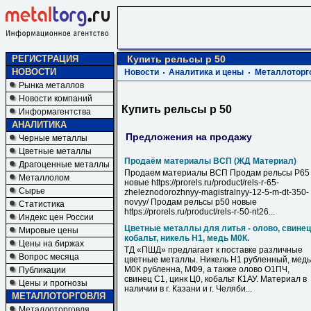
РЕГИСТРАЦИЯ
Купить рельсы р 50
НОВОСТИ
Новости
Аналитика и цены
Металлоторг
Рынка металлов
Новости компаний
Купить рельсы р 50
Информагентства
АНАЛИТИКА
Предложения на продажу
Черные металлы
Цветные металлы
Продаём материалы ВСП (ЖД Материал)
Драгоценные металлы
Продаем материалы ВСП Продам рельсы Р65
Металлолом
новые https://prorels.ru/product/rels-r-65-
Сырье
zheleznodorozhnyy-magistralnyy-12-5-m-dt-350-
novyy/ Продам рельсы р50 новые
Статистика
https://prorels.ru/product/rels-r-50-nt26...
Индекс цен России
Цветные металлы для литья - олово, свинец
Мировые цены
кобальт, никель Н1, медь М0К.
Цены на биржах
ТД «ПШД» предлагает к поставке различные
Вопрос месяца
цветные металлы. Никель Н1 рубленный, медь
М0К рубленна, МФ9, а также олово О1ПЧ,
Публикации
свинец С1, цинк Ц0, кобальт К1АУ. Материал в
Цены и прогнозы
наличии в г. Казани и г. Челяби...
МЕТАЛЛОТОРГОВЛЯ
Металлоторговля