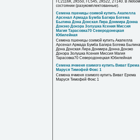
ГС2116К, 2К550, ГС545, 2К522, 2Т140. В любом
состоянии (разукомплектованные).
Семена пшеницы озимой купить Акапелла
Арсенал Армада Бумба Багира Богема
Былина Дона Донская Лира Донмира Донна
Донэко Донэра Золушка Ксения Миссия
Магия Тарасовка70 Северодонецкая
Юбилейная
Семена пшеницы озимой купить Акапелла
Арсенал Армада Бумба Багира Богема Былин
Дона Донская Лира Донмира Донна Донэко
Донэра Золушка Ксения Миссия Магия
Тарасовка70 Северодонецкая Юбилейная
Семена ячменя озимого купить Виват Ерема
Маруся Тимофей Фокс 1
Семена ячменя озимого купить Виват Ерема
Маруся Тимофей Фокс 1