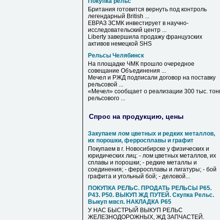
Покупка рельс
Британия готовится вернуть под контроль
легендарный British ...
ЕВРАЗ ЗСМК инвестирует в научно-
исследовательский центр ...
Liberty завершила продажу французских
активов немецкой SHS
Рельсы Челябинск
На площадке ЧМК прошло очередное
совещание Объединения ...
Мечел и РЖД подписали договор на поставку
рельсовой ...
«Мечел» сообщает о реализации 300 тыс. тон
рельсового ...
Спрос на продукцию, цены
Закупаем лом цветных и редких металлов,
их порошки, ферросплавы и графит
Покупаем в г. Новосибирске у физических и
юридических лиц: - лом цветных металлов, их
сплавы и порошки; - редкие металлы и
соединения; - ферросплавы и лигатуры; - бой
графита и угольный бой; - деловой...
ПОКУПКА РЕЛЬС. ПРОДАТЬ РЕЛЬСЫ Р65.
Р43. Р50. ВЫКУП ЖД ПУТЕЙ. Скупка Рельс.
Выкуп мвсп. НАКЛАДКА Р65
У НАС БЫСТРЫЙ ВЫКУП РЕЛЬС
ЖЕЛЕЗНОДОРОЖНЫХ, ЖД ЗАПЧАСТЕЙ.