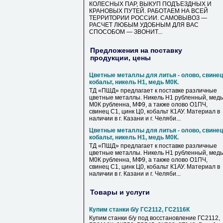
КОЛЕСНЫХ ПАР, ВЫКУП ПОДЪЕЗДНЫХ И
КРАНОВЫХ ПУТЕЙ. РАБОТАЕМ НА ВСЕЙ
ТЕРРИТОРИИ РОССИИ. САМОВЫВОЗ —
РАСЧЕТ ЛЮБЫМ УДОБНЫМ ДЛЯ ВАС
СПОСОБОМ — ЗВОНИТ...
Предложения на поставку
продукции, цены
Цветные металлы для литья - олово, свинец
кобальт, никель Н1, медь М0К.
ТД «ПШД» предлагает к поставке различные
цветные металлы. Никель Н1 рубленный, медь
М0К рубленна, МФ9, а также олово О1ПЧ,
свинец С1, цинк Ц0, кобальт К1АУ. Материал в
наличии в г. Казани и г. Челяби...
Цветные металлы для литья - олово, свинец
кобальт, никель Н1, медь М0К.
ТД «ПШД» предлагает к поставке различные
цветные металлы. Никель Н1 рубленный, медь
М0К рубленна, МФ9, а также олово О1ПЧ,
свинец С1, цинк Ц0, кобальт К1АУ. Материал в
наличии в г. Казани и г. Челяби...
Товары и услуги
Купим станки б/у ГС2112, ГС2116К
Купим станки б/у под восстановление ГС2112,