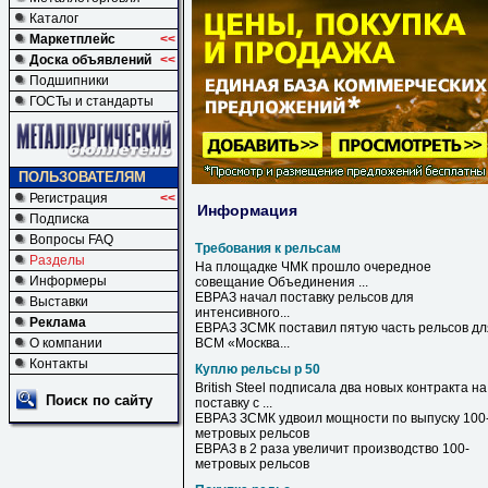
Каталог
Маркетплейс
<<
Доска объявлений
<<
Подшипники
ГОСТы и стандарты
ПОЛЬЗОВАТЕЛЯМ
Регистрация
<<
Информация
Подписка
Вопросы FAQ
Требования к рельсам
Разделы
На площадке ЧМК прошло очередное
Информеры
совещание Объединения ...
ЕВРАЗ начал поставку
рельсов
для
Выставки
интенсивного...
Реклама
ЕВРАЗ ЗСМК поставил пятую часть
рельсов
дл
О компании
ВСМ «Москва...
Контакты
Куплю рельсы р 50
British Steel подписала два новых контракта на
Поиск по сайту
поставку с ...
ЕВРАЗ ЗСМК удвоил мощности по выпуску 100
метровых
рельсов
ЕВРАЗ в 2 раза увеличит производство 100-
метровых
рельсов