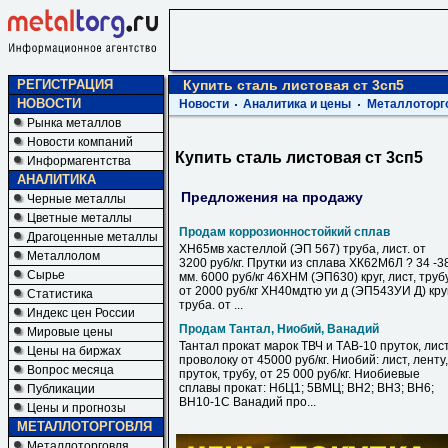
РЕГИСТРАЦИЯ
Купить сталь листовая ст 3сп5
НОВОСТИ
Новости
Аналитика и цены
Металлоторг
Рынка металлов
Новости компаний
Купить сталь листовая ст 3сп5
Информагентства
АНАЛИТИКА
Предложения на продажу
Черные металлы
Цветные металлы
Продам коррозионностойкий сплав
Драгоценные металлы
ХН65мв хастеллой (ЭП 567) труба, лист. от
Металлолом
3200 руб/кг. Прутки из сплава ХК62М6Л ? 34 -3
Сырье
мм. 6000 руб/кг 46ХНМ (ЭП630) круг, лист, труб
от 2000 руб/кг ХН40мдтю уи д (ЭП543УИ Д) круг
Статистика
труба. от ...
Индекс цен России
Продам Тантал, Ниобий, Ванадий
Мировые цены
Тантал прокат марок ТВЧ и ТАВ-10 пруток, лист
Цены на биржах
проволоку от 45000 руб/кг. Ниобий: лист, ленту,
Вопрос месяца
пруток, трубу, от 25 000 руб/кг. Ниобиевые
сплавы прокат: НбЦ1; 5ВМЦ; ВН2; ВН3; ВН6;
Публикации
ВН10-1С Ванадий про...
Цены и прогнозы
МЕТАЛЛОТОРГОВЛЯ
Металлоторговля