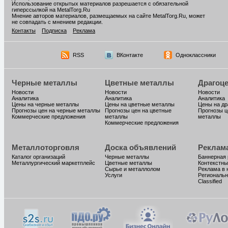
Использование открытых материалов разрешается с обязательной
гиперссылкой на MetalTorg.Ru
Мнение авторов материалов, размещаемых на сайте MetalTorg.Ru, может
не совпадать с мнением редакции.
Контакты
Подписка
Реклама
RSS
ВКонтакте
Одноклассники
Черные металлы
Цветные металлы
Драгоц
Новости
Новости
Новости
Аналитика
Аналитика
Аналитика
Цены на черные металлы
Цены на цветные металлы
Цены на д
Прогнозы цен на черные металлы
Прогнозы цен на цветные
Прогнозы ц
Коммерческие предложения
металлы
металлы
Коммерческие предложения
Металлоторговля
Доска объявлений
Реклам
Каталог организаций
Черные металлы
Баннерная
Металлургический маркетплейс
Цветные металлы
Контекстны
Сырье и металлолом
Реклама в 
Услуги
Региональн
Classified