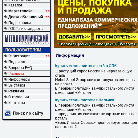
Каталог
Маркетплейс
<<
Доска объявлений
<<
Подшипники
ГОСТы и стандарты
ПОЛЬЗОВАТЕЛЯМ
Информация
Регистрация
<<
Подписка
Купить сталь листовая ст3 в СПб
Вопросы FAQ
... растущий спрос России на нержавеющую
Разделы
сталь
Информеры
Hebei Steel Group снижает августовские цены
на прокат
Выставки
В
первом полугодии закупки стального листа
Реклама
компанией «Металл...
О компании
Купить сталь листовая Нальчик
Контакты
В первом полугодии закупки стального листа
компанией «Металл...
Поиск по сайту
... предприятия снижают экспортные цены на г
к
сталь
«Брок-Инвест-Сервис» прогнозирует рост цен
на стальной ...