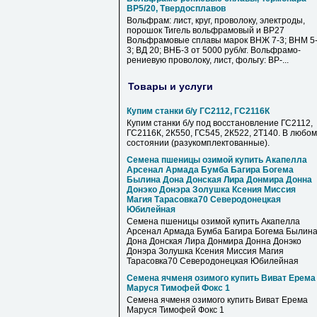
ВР5/20, Твердосплавов
Вольфрам: лист, круг, проволоку, электроды,
порошок Тигель вольфрамовый и ВР27
Вольфрамовые сплавы марок ВНЖ 7-3; ВНМ 5
3; ВД 20; ВНБ-3 от 5000 руб/кг. Вольфрамо-
рениевую проволоку, лист, фольгу: ВР-...
Товары и услуги
Купим станки б/у ГС2112, ГС2116К
Купим станки б/у под восстановление ГС2112,
ГС2116К, 2К550, ГС545, 2К522, 2Т140. В любом
состоянии (разукомплектованные).
Семена пшеницы озимой купить Акапелла
Арсенал Армада Бумба Багира Богема
Былина Дона Донская Лира Донмира Донна
Донэко Донэра Золушка Ксения Миссия
Магия Тарасовка70 Северодонецкая
Юбилейная
Семена пшеницы озимой купить Акапелла
Арсенал Армада Бумба Багира Богема Былин
Дона Донская Лира Донмира Донна Донэко
Донэра Золушка Ксения Миссия Магия
Тарасовка70 Северодонецкая Юбилейная
Семена ячменя озимого купить Виват Ерема
Маруся Тимофей Фокс 1
Семена ячменя озимого купить Виват Ерема
Маруся Тимофей Фокс 1