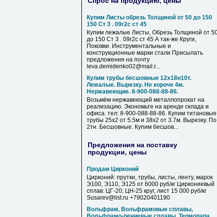
Спрос на продукцию, цены
Купим Листы обрезь Толщиной от 50 до 150
150 Ст 3 . 09г2с ст 45
Купим лежалые Листы, Обрезь Толщиной от 5
до 150 Ст 3 . 09г2с ст 45 А так-же Круги,
Поковки. Инструментальные и
конструкционные марки стали Присылать
предложения на почту
leva.demidenko02@mail.r...
Купим трубы бесшовные 12х18н10т.
Лежалые. Вырезку. Не короче 4м.
Нержавеющие. 8-900-088-88-86.
Возьмём нержавеющий металлопрокат на
реализацию. Экономьте на аренде склада и
офиса. тел: 8-900-088-88-86. Купим титановые
трубы 25х2 от 5.5м и 38х2 от 3.7м. Вырезку. По
2тн. Бесшовные. Купим бесшов...
Предложения на поставку
продукции, цены
Продам Цирконий
Цирконий: прутки, трубы, листы, ленту, марок
Э100, Э110, Э125 от 6000 руб/кг Циркониевый
сплав: ЦГ-20; ЦН-25 круг, лист 15 000 руб/кг
Susarev@list.ru +79020401190
Вольфрам, Вольфрамовые сплавы,
Вольфрамо-рениевые сплавы, Термопара