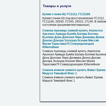
Товары и услуги
Купим станки б/у ГС2112, ГС2116К
Купим станки б/у под восстановление ГС2112,
ГС2116К, 2К550, ГС545, 2К522, 2Т140. В любом
состоянии (разукомплектованные).
Семена пшеницы озимой купить Акапелла
Арсенал Армада Бумба Багира Богема
Былина Дона Донская Лира Донмира Донна
Донэко Донэра Золушка Ксения Миссия
Магия Тарасовка70 Северодонецкая
Юбилейная
Семена пшеницы озимой купить Акапелла
Арсенал Армада Бумба Багира Богема Былин
Дона Донская Лира Донмира Донна Донэко
Донэра Золушка Ксения Миссия Магия
Тарасовка70 Северодонецкая Юбилейная
Семена ячменя озимого купить Виват Ерема
Маруся Тимофей Фокс 1
Семена ячменя озимого купить Виват Ерема
Маруся Тимофей Фокс 1