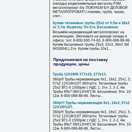
(оксиды) редкоземельные металлы РЗМ,
металлопрокат б/у. ПОКУАЕМ Б/У ДЕЛОВОЙ
МЕТАЛЛОПРОКАТ! ( поковка, труба, чушка,
слит...
Купим титановые трубы 25х2 от 5.5м и 38х2
от 3.7м. Вырезку. По 2тн. Бесшовные.
Возьмём нержавеющий металлопрокат на
реализацию. Экономьте на аренде склада и
офиса. тел: 8-800-500-74-60, 8-900-088-88-86.
Купим бесшовные трубы 25х3, 32х3, 38х3 ЭИ
943(904L) 2тн. Купим трубы 10х1...
Предложения на поставку
продукции, цены
Труба 12Х1МФ 377х16, 273х13.
360р!!! Трубы нержавеющие 8х1, 18х2, 25х1, 5,
57х2 12Х18Н10Т 360тр/тн. Титановые трубы
25х2 ВТ1-0 1500р/кг с НДС 1, 3тн. 2, 2-2, 4м.
Трубы 89х7 08Х12Н4ГСМ. Бесшовные. 9тн. 10-
11м. 8-900-088-88-86. Листы...
360р!!! Трубы нержавеющие 8х1, 18х2, 57х2
12Х18Н10Т.
360р!!! Трубы нержавеющие 8х1, 18х2, 25х1, 5,
57х2 12Х18Н10Т 360тр/тн. Титановые трубы
25х2 ВТ1-0 1500р/кг с НДС 1, 3тн. 2, 2-2, 4м.
Трубы 89х7 08Х12Н4ГСМ. Бесшовные. 9тн. 10-
11м. 8-900-088-88-86. Листы...