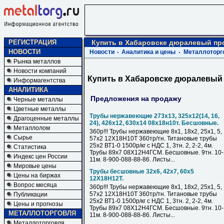
РЕГИСТРАЦИЯ
Купить в Хабаровске дюралевый п
НОВОСТИ
Новости
Аналитика и цены
Металлоторг
Рынка металлов
Новости компаний
Купить в Хабаровске дюралевый
Информагентства
АНАЛИТИКА
Предложения на продажу
Черные металлы
Цветные металлы
Трубы нержавеющие 273х13, 325х12(14, 16,
Драгоценные металлы
24), 426х12, 630х14 08х18н10т. Бесшовные.
Металлолом
360р!!! Трубы нержавеющие 8х1, 18х2, 25х1, 5,
Сырье
57х2 12Х18Н10Т 360тр/тн. Титановые трубы
25х2 ВТ1-0 1500р/кг с НДС 1, 3тн. 2, 2-2, 4м.
Статистика
Трубы 89х7 08Х12Н4ГСМ. Бесшовные. 9тн. 10-
Индекс цен России
11м. 8-900-088-88-86. Листы...
Мировые цены
Трубы бесшовные 32х6, 42х7, 60х5
Цены на биржах
12Х18Н12Т.
Вопрос месяца
360р!!! Трубы нержавеющие 8х1, 18х2, 25х1, 5,
57х2 12Х18Н10Т 360тр/тн. Титановые трубы
Публикации
25х2 ВТ1-0 1500р/кг с НДС 1, 3тн. 2, 2-2, 4м.
Цены и прогнозы
Трубы 89х7 08Х12Н4ГСМ. Бесшовные. 9тн. 10-
МЕТАЛЛОТОРГОВЛЯ
11м. 8-900-088-88-86. Листы...
Металлоторговля