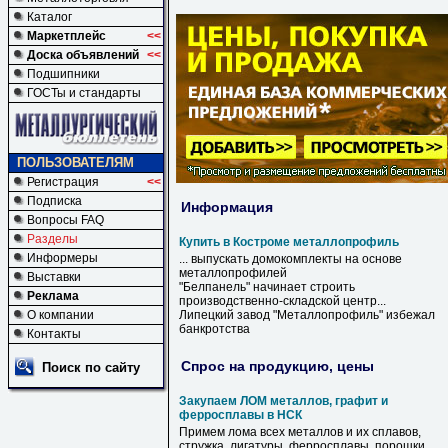
Каталог
Маркетплейс
<<
Доска объявлений
<<
Подшипники
ГОСТы и стандарты
ПОЛЬЗОВАТЕЛЯМ
Регистрация
<<
Подписка
Информация
Вопросы FAQ
Разделы
Купить в Костроме металлопрофиль
Информеры
... выпускать домокомплекты на основе
металлопрофилей
Выставки
"Белпанель" начинает строить
Реклама
производственно-складской центр...
О компании
Липецкий завод "
Металлопрофиль
" избежал
банкротства
Контакты
Спрос на продукцию, цены
Поиск по сайту
Закупаем ЛОМ металлов, графит и
ферросплавы в НСК
Примем лома всех металлов и их сплавов,
стружка, лигатуры, ферросплавы, порошки