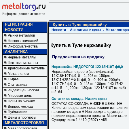
РЕГИСТРАЦИЯ
Купить в Туле нержавейку
НОВОСТИ
Новости
Аналитика и цены
Металлоторг
Рынка металлов
Новости компаний
Купить в Туле нержавейку
Информагентства
АНАЛИТИКА
Предложения на продажу
Черные металлы
Цветные металлы
Нержавейка НЕДОРОГО! 12Х18Н10Т ф9,0
Драгоценные металлы
Нержавейка недорого (сертификаты):
Металлолом
12Х18Н10Т ф9, 0 – 1, 208тн. 150р/кг.
Сырье
13Х11Н2В2МФ-Ш ф9, 0 – 0, 406тн. 200р/кг.
14Х17Н2 ф9, 0 – 0, 443тн. 130р/кг. 14Х17Н2
Статистика
ф14, 5 – 1, 200тн. 130р/кг. 12Х18Н10Т (калиб)
Индекс цен России
ф2, 64 ...
Мировые цены
Остатки со склада. Низкие цены
Цены на биржах
ОСТАТКИ СО СКЛАДА. НИЗКИЕ ЦЕНЫ. НН.
Вопрос месяца
Коллеги, предлагаем к реализации из наличия
на своем складе в Н.Новгороде следующие
Публикации
позиции нержавеющего проката: Марки стали: 
Цены и прогнозы
Супердуплекс 1.4410 (2507) • AISI...
МЕТАЛЛОТОРГОВЛЯ
Металлоторговля