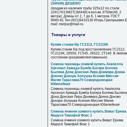
(ЭИ448) ДЕШЕВО
продам из наличия трубу 325х12 по стали
10Х17Н13М2Т(ЭИ448) в кол-ве 3750кг(40, 2
метра). Длины от 2, 7 до 6, 1 метров. ГОСТ
9940-81 Тел (921)9410130 Игорь Григорьевич E
mail: metzar@mail.ru
Товары и услуги
Купим станки б/у ГС2112, ГС2116К
Купим станки б/у под восстановление ГС2112,
ГС2116К, 2К550, ГС545, 2К522, 2Т140. В любом
состоянии (разукомплектованные).
Семена пшеницы озимой купить Акапелла
Арсенал Армада Бумба Багира Богема
Былина Дона Донская Лира Донмира Донна
Донэко Донэра Золушка Ксения Миссия
Магия Тарасовка70 Северодонецкая
Юбилейная
Семена пшеницы озимой купить Акапелла
Арсенал Армада Бумба Багира Богема Былин
Дона Донская Лира Донмира Донна Донэко
Донэра Золушка Ксения Миссия Магия
Тарасовка70 Северодонецкая Юбилейная
Семена ячменя озимого купить Виват Ерема
Маруся Тимофей Фокс 1
Семена ячменя озимого купить Виват Ерема
Маруся Тимофей Фокс 1