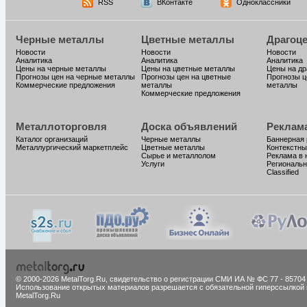
RSS
ВКонтакте
Одноклассники
Черные металлы
Цветные металлы
Драгоц
Новости
Новости
Новости
Аналитика
Аналитика
Аналитика
Цены на черные металлы
Цены на цветные металлы
Цены на д
Прогнозы цен на черные металлы
Прогнозы цен на цветные
Прогнозы ц
Коммерческие предложения
металлы
металлы
Коммерческие предложения
Металлоторговля
Доска объявлений
Реклам
Каталог организаций
Черные металлы
Баннерная
Металлургический маркетплейс
Цветные металлы
Контекстны
Сырье и металлолом
Реклама в 
Услуги
Региональн
Classified
© 2000-2026 MetalTorg.Ru,
cвидетельство о регистрации СМИ ИА № ФС 77 - 85704
Использование открытых материалов разрешается с обязательной гиперссылкой 
MetalTorg.Ru