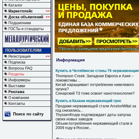
Каталог
Маркетплейс
<<
Доска объявлений
<<
Подшипники
ГОСТы и стандарты
ПОЛЬЗОВАТЕЛЯМ
Регистрация
<<
Информация
Подписка
Вопросы FAQ
Купить в Челябинске сгоны 76 нержавеющие
Разделы
Thompson Creek: Западная Европа и Азия –
Информеры
локомотивы ...
Китай наращивает потребление никелевого
Выставки
чугуна?
Реклама
Синарский ТЗ тоже освоит нанотехнологии?
О компании
Купить в Казани нержавеющий трос
Контакты
Продажи
нержавеющей
стали ArcelorMittal за
год снизились...
Поиск по сайту
ThyssenKrupp подтверждает даты запуска
своих новых заводов
Объем потребления
нержавеющей
стали
в
2009 году
в
России...