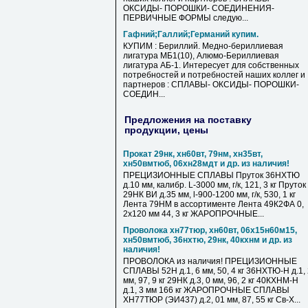
ОКСИДЫ- ПОРОШКИ- СОЕДИНЕНИЯ-
ПЕРВИЧНЫЕ ФОРМЫ следую...
Гафний;Галлий;Германий купим.
КУПИМ : Бериллий. Медно-бериллиевая
лигатура МБ1(10), Алюмо-Бериллиевая
лигатура АБ-1. Интересует для собственных
потребностей и потребностей наших коллег и
партнеров : СПЛАВЫ- ОКСИДЫ- ПОРОШКИ-
СОЕДИН...
Предложения на поставку
продукции, цены
Прокат 29нк, хн60вт, 79нм, хн35вт,
хн50вмтюб, 06хн28мдт и др. из наличия!
ПРЕЦИЗИОННЫЕ СПЛАВЫ Пруток 36НХТЮ
д.10 мм, калибр. L-3000 мм, г/к, 121, 3 кг Пруток
29НК ВИ д.35 мм, l-900-1200 мм, г/к, 530, 1 кг
Лента 79НМ в ассортименте Лента 49К2ФА 0,
2х120 мм 44, 3 кг ЖАРОПРОЧНЫЕ...
Проволока хн77тюр, хн60вт, 06х15н60м15,
хн50вмтюб, 36нхтю, 29нк, 40кхнм и др. из
наличия!
ПРОВОЛОКА из наличия! ПРЕЦИЗИОННЫЕ
СПЛАВЫ 52Н д.1, 6 мм, 50, 4 кг 36НХТЮ-Н д.1,
мм, 97, 9 кг 29НК д.3, 0 мм, 96, 2 кг 40КХНМ-Н
д.1, 3 мм 166 кг ЖАРОПРОЧНЫЕ СПЛАВЫ
ХН77ТЮР (ЭИ437) д.2, 01 мм, 87, 55 кг Св-Х...