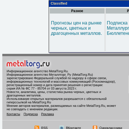
Classified
Разное
Р
Прогнозы цен на рынке
Подписка 
черных, цветных и
Металлур
драгоценных металлов.
Бюллетен
Информационное агентство MetalTorg.Ru
.
Информационное агентство Металлторг. Ру (MetalTorg.Ru)
зарегистрировано Федеральной службой по надзору в сфере связи,
информационных технологий и массовых коммуникаций (Роскомнадзор),
регистрационный номер и дата принятия решения о регистрации:
серия ИА № ФС 77 - 85704 от 03 августа 2023 г.
Новости, аналитика, цены, статистика рынка черных, цветных и
драгоценных металлов.
Использование открытых материалов разрешается с обязательной
гиперссылкой на MetalTorg.Ru
Мнение авторов материалов, размещаемых на сайте MetalTorg.Ru, может
не совпадать с мнением редакции.
Контакты
Подписка
Реклама
RSS
ВКонтакте
Одноклассники