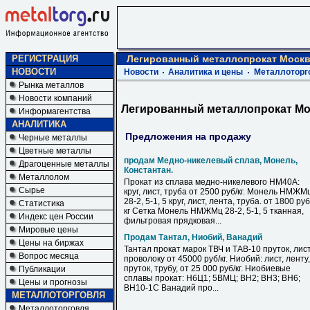
РЕГИСТРАЦИЯ
Легированный металлопрокат Моск
НОВОСТИ
Новости
Аналитика и цены
Металлоторг
Рынка металлов
Новости компаний
Легированный металлопрокат Мо
Информагентства
АНАЛИТИКА
Предложения на продажу
Черные металлы
Цветные металлы
продам Медно-никелевый сплав, Монель,
Драгоценные металлы
Константан.
Металлолом
Прокат из сплава медно-никелевого НМ40А:
Сырье
круг, лист, труба от 2500 руб/кг. Монель НМЖМ
28-2, 5-1, 5 круг, лист, лента, труба. от 1800 руб
Статистика
кг Сетка Монель НМЖМц 28-2, 5-1, 5 тканная,
Индекс цен России
фильтровая прядковая...
Мировые цены
Продам Тантал, Ниобий, Ванадий
Цены на биржах
Тантал прокат марок ТВЧ и ТАВ-10 пруток, лист
Вопрос месяца
проволоку от 45000 руб/кг. Ниобий: лист, ленту,
пруток, трубу, от 25 000 руб/кг. Ниобиевые
Публикации
сплавы прокат: НбЦ1; 5ВМЦ; ВН2; ВН3; ВН6;
Цены и прогнозы
ВН10-1С Ванадий про...
МЕТАЛЛОТОРГОВЛЯ
Металлоторговля