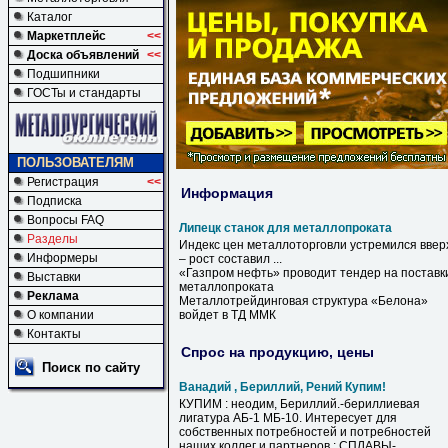
Каталог
Маркетплейс
<<
Доска объявлений
<<
Подшипники
ГОСТы и стандарты
ПОЛЬЗОВАТЕЛЯМ
Регистрация
<<
Информация
Подписка
Вопросы FAQ
Липецк станок для металлопроката
Разделы
Индекс цен металлоторговли устремился ввер
Информеры
– рост составил ...
«Газпром нефть» проводит тендер на поставк
Выставки
металлопроката
Реклама
Металлотрейдинговая структура «Белона»
О компании
войдет в ТД ММК
Контакты
Спрос на продукцию, цены
Поиск по сайту
Ванадий , Бериллий, Рений Купим!
КУПИМ : неодим, Бериллий.-бериллиевая
лигатура АБ-1 МБ-10. Интересует для
собственных потребностей и потребностей
наших коллег и партнеров : СПЛАВЫ-