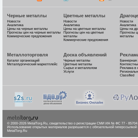
Черные металлы
Цветные металлы
Драгоц
Новости
Новости
Новости
Аналитика
Аналитика
Аналитика
Цены на черные металлы
Цены на цветные металлы
Цены на д
Прогнозы цен на черные металлы
Прогнозы цен на цветные
Прогнозы ц
Коммерческие предложения
металлы
металлы
Коммерческие предложения
Металлоторговля
Доска объявлений
Реклам
Каталог организаций
Черные металлы
Баннерная
Металлургический маркетплейс
Цветные металлы
Контекстны
Сырье и металлолом
Реклама в 
Услуги
Региональн
Classified
© 2000-2026 MetalTorg.Ru,
cвидетельство о регистрации СМИ ИА № ФС 77 - 85704
Использование открытых материалов разрешается с обязательной гиперссылкой 
MetalTorg.Ru