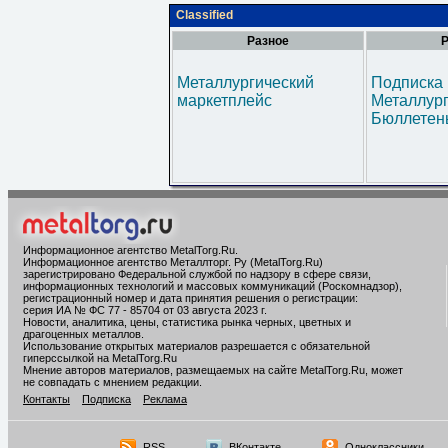
Classified
Разное
Р
Металлургический
Подписка 
маркетплейс
Металлур
Бюллетен
Информационное агентство MetalTorg.Ru
.
Информационное агентство Металлторг. Ру (MetalTorg.Ru)
зарегистрировано Федеральной службой по надзору в сфере связи,
информационных технологий и массовых коммуникаций (Роскомнадзор),
регистрационный номер и дата принятия решения о регистрации:
серия ИА № ФС 77 - 85704 от 03 августа 2023 г.
Новости, аналитика, цены, статистика рынка черных, цветных и
драгоценных металлов.
Использование открытых материалов разрешается с обязательной
гиперссылкой на MetalTorg.Ru
Мнение авторов материалов, размещаемых на сайте MetalTorg.Ru, может
не совпадать с мнением редакции.
Контакты
Подписка
Реклама
RSS
ВКонтакте
Одноклассники