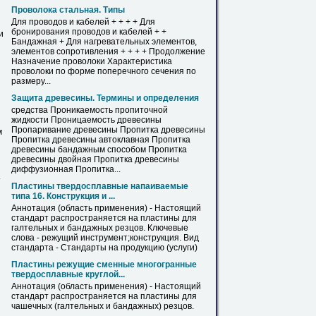
Проволока стальная. Типы
Для проводов и кабелей + + + + Для
бронирования проводов и кабелей + +
и
Бандажная
+ Для нагревательных элементов,
элементов сопротивления + + + + Продолжение
Назначение проволоки Характеристика
проволоки по форме поперечного сечения по
размеру...
Защита древесины. Термины и определения
средства Проникаемость пропиточной
жидкости Проницаемость древесины
Пропаривание древесины Пропитка древесины
м
Пропитка древесины автоклавная Пропитка
древесины
бандажным
способом Пропитка
древесины двойная Пропитка древесины
диффузионная Пропитка...
т
Пластины твердосплавные напаиваемые
типа 16. Конструкция и ...
Аннотация (область применения) - Настоящий
стандарт распространяется на пластины для
галтельных и
бандажных
резцов. Ключевые
слова - режущий инструмент;конструкция. Вид
стандарта - Стандарты на продукцию (услуги)
Пластины режущие сменные многогранные
твердосплавные круглой...
Аннотация (область применения) - Настоящий
стандарт распространяется на пластины для
чашечных (галтельных и
бандажных
) резцов.