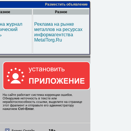
Разместить объявление
азное
Разное
на журнал
Реклама на рынке
гический
металлов на ресурсах
ь
информагентства
MetalTorg.Ru
На сайте работает система коррекции ошибок.
Обнаружив неточность в тексте или
неработоспособность ссылки, выделите на странице
этот фрагмент и отправьте его администратору
нажатием
Ctrl
+
Enter
.
18+
Бизнес Онлайн