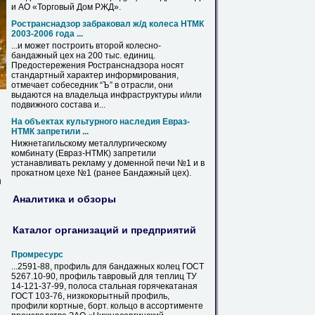
и АО «Торговый Дом РЖД».
Ространснадзор забраковал ж/д колеса НТМК
2003-2006 года ...
...и может построить второй колесно-
бандажный
цех на 200 тыс. единиц.
Предостережения Ространснадзора носят
стандартный характер информирования,
отмечает собеседник “Ъ” в отрасли, они
выдаются на владельца инфраструктуры и/или
подвижного состава и...
На объектах культурного наследия Евраз-
НТМК запретили ...
Нижнетагильскому металлургическому
комбинату (Евраз-НТМК) запретили
устанавливать рекламу у доменной печи №1 и в
прокатном цехе №1 (ранее
Бандажный
цех).
ы
Аналитика и обзоры
Каталог организаций и предприятий
Промресурс
...2591-88, профиль для
бандажных
колец ГОСТ
5267.10-90, профиль тавровый для теплиц ТУ
14-121-37-99, полоса стальная горячекатаная
ГОСТ 103-76, низкокорытный профиль,
профили кортные, борт. кольцо в ассортименте