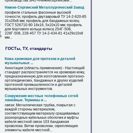
производства ЗАО «Нижнесергинский...
Нижне-Сергинский Металлургический Завод
профили стальные фасонные высокой
точности; профиль двутавровый ТУ 14-2-620-85
31х28х8 мм; профиль для
бандажных
колец
:
ГОСТ 526710-90 18х16, 5х10х10 мм; профиль
для бортового кольца колеса 254Г-508,
х
228Г-508, 228-457 ТУ 14-2-434-81 41х29х10х8
й
мм...
ГОСТы, ТУ, стандарты
Кожа хромовая для протезов и деталей
музыкальных ...
Аннотация (область применения) - Настоящий
М
стандарт распространяется на хромовую кожу,
Ю
предназначенную для изготовления протезно-
ортопедических,
бандажных
и других изделий
протезной промышленности и деталей
музыкальных инструментов.
Сооружения местных телефонных сетей
линейные. Термины и ...
связи: Металлическая трубка, покрытая с
каждой стороны материалом,
г
соответствующим материалу сращиваемых
разнородных кабельных оболочек и муфты
кабеля местной связи 103
бандажная
проволока: Витки проволоки, скрепляющие
элементы кабеля местной...