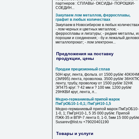
партнеров : СПЛАВЫ- ОКСИДЫ- ПОРОШКИ-
СОЕДИН...
Закупаем лом металлов, ферросплавы,
графит в любых количествах
Закупаем в Новосибирске в любых количествах
- лом черных и цветных металлов; -
ферросплавы и лигатуры; - редкие металлы, и
порошки и соединения; - бу и лежалый делово
металлопрокат; - лом электронн...
Предложения на поставку
продукции, цены
Продам прецизионный сплав
50Н круг, лента, фольга. от 1500 руб/кг 40КХН
(ЭИ995) лента, проволока. 3500 руб/кг 36НХТ
ленту, трубу, проволоку от 1500 руб/кг 32НК
ЭП475 круг: ? 42 мм и ? 100 мм. 1200 руб/кг
29НКВИ круг, лента, л...
Медно-германиевый припой марок
ПмГрОБ10-1-0,1; ПмГрН10-1,5
Медно-германиевый припой марок ПмГрОБ10-
1-0, 1; ПмГрН10-1, 5 35 000 руб/кг. Припой
ПЖК-35 и ВПР-7 лента 0, 1-0, 5мм 15 000 руб/к
Susarev@list.ru +79020401190
Товары и услуги