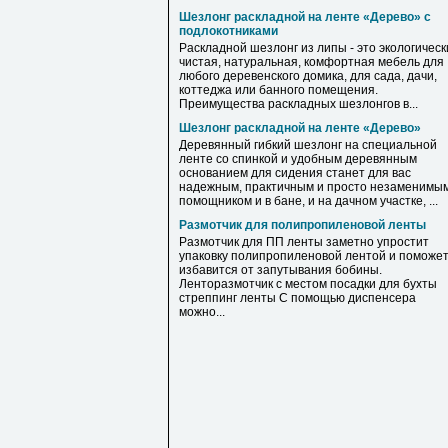
Шезлонг раскладной на ленте «Дерево» с
подлокотниками
Раскладной шезлонг из липы - это экологическ
чистая, натуральная, комфортная мебель для
любого деревенского домика, для сада, дачи,
коттеджа или банного помещения.
Преимущества раскладных шезлонгов в...
Шезлонг раскладной на ленте «Дерево»
Деревянный гибкий шезлонг на специальной
ленте со спинкой и удобным деревянным
основанием для сидения станет для вас
надежным, практичным и просто незаменимы
помощником и в бане, и на дачном участке, ...
Размотчик для полипропиленовой ленты
Размотчик для ПП ленты заметно упростит
упаковку полипропиленовой лентой и поможе
избавится от запутывания бобины.
Ленторазмотчик с местом посадки для бухты
стреппинг ленты С помощью диспенсера
можно...