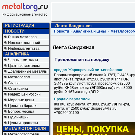
РЕГИСТРАЦИЯ
Лента бандажная
НОВОСТИ
Новости
Аналитика и цены
Металлоторг
Рынка металлов
Новости компаний
Лента бандажная
Информагентства
АНАЛИТИКА
Предложения на продажу
Черные металлы
Цветные металлы
продам Жаропрочный литьевой сплав
Драгоценные металлы
Продам жаропрочный сплав ХН78Т, ЭИ435 круг
Металлолом
лист, лента, труба. от2500 руб\кг ХН77ТЮР,
Сырье
ЭИ437Б круг, лист, труба, проволоку. от2500
руб/кг ХН68вмтюк-вд (ЭП693ва-вд) лист. 3000
Статистика
руб/кг. ХН67мвтю-вд (ЭП 2...
Индекс цен России
Продаю пермаллой
Мировые цены
80НХС круг, лента. от 3000 руб/кг 79НМ круг,
Цены на биржах
лента. от 2500 руб/кг Susarev@list.ru
Вопрос месяца
+79020401190
Публикации
Цены и прогнозы
МЕТАЛЛОТОРГОВЛЯ
Металлоторговля