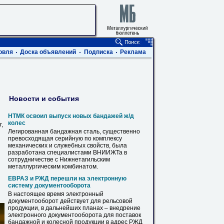
овля
Доска объявлений
Подписка
Реклама
Новости и события
НТМК освоил выпуск новых бандажей ж/д
колес
,
Легированная
бандажная
сталь, существенно
превосходящая серийную по комплексу
механических и служебных свойств, была
разработана специалистами ВНИИЖТа в
сотрудничестве с Нижнетагильским
металлургическим комбинатом.
ЕВРАЗ и РЖД перешли на электронную
систему документооборота
В настоящее время электронный
документооборот действует для рельсовой
продукции, в дальнейших планах – внедрение
электронного документооборота для поставок
бандажной
и колесной продукции в адрес РЖД