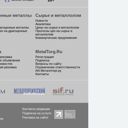
енные металлы
Сырье и металлолом
Новости
Аналитика
рагоценные металлы
Цены на сырье и металлолом
ен на драгоценные
Прогнозы цен на сырье и
металлолом
Коммерческие предложения
а
MetalTorg.Ru
 реклама
Регистрация
е объявления
Подписка
новостях
Вопросы по сайту
ая реклама
Ограничение ответственности
ИА Металлторг.ру
Контакты
Контакты редакции
Подписка на услуги
Реклама на сайте
на