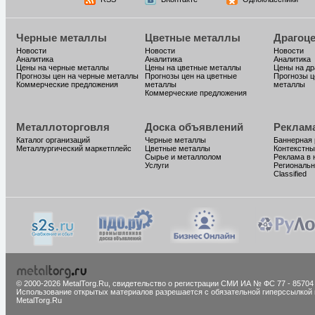
Черные металлы
Цветные металлы
Драгоц
Новости
Новости
Новости
Аналитика
Аналитика
Аналитика
Цены на черные металлы
Цены на цветные металлы
Цены на д
Прогнозы цен на черные металлы
Прогнозы цен на цветные
Прогнозы ц
Коммерческие предложения
металлы
металлы
Коммерческие предложения
Металлоторговля
Доска объявлений
Реклам
Каталог организаций
Черные металлы
Баннерная
Металлургический маркетплейс
Цветные металлы
Контекстны
Сырье и металлолом
Реклама в 
Услуги
Региональн
Classified
© 2000-2026 MetalTorg.Ru,
cвидетельство о регистрации СМИ ИА № ФС 77 - 85704
Использование открытых материалов разрешается с обязательной гиперссылкой 
MetalTorg.Ru