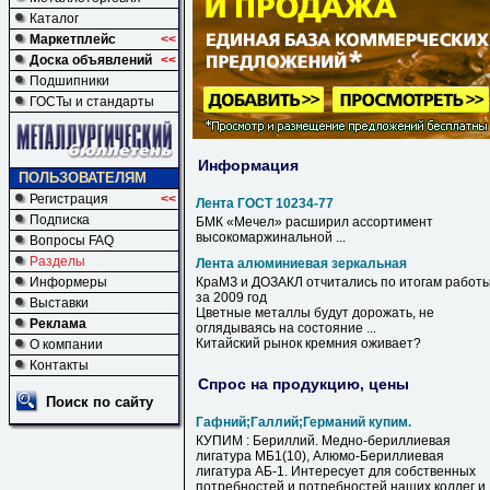
Каталог
Маркетплейс
<<
Доска объявлений
<<
Подшипники
ГОСТы и стандарты
Информация
ПОЛЬЗОВАТЕЛЯМ
Регистрация
<<
Лента ГОСТ 10234-77
Подписка
БМК «Мечел» расширил ассортимент
высокомаржинальной ...
Вопросы FAQ
Разделы
Лента алюминиевая зеркальная
Информеры
КраМЗ и ДОЗАКЛ отчитались по итогам работ
за 2009 год
Выставки
Цветные металлы будут дорожать, не
Реклама
оглядываясь на состояние ...
Китайский рынок кремния оживает?
О компании
Контакты
Спрос на продукцию, цены
Поиск по сайту
Гафний;Галлий;Германий купим.
КУПИМ : Бериллий. Медно-бериллиевая
лигатура МБ1(10), Алюмо-Бериллиевая
лигатура АБ-1. Интересует для собственных
потребностей и потребностей наших коллег и