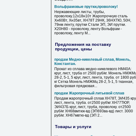
Вольфрамовые прутки,проволоку!
Нержавеющие листы, трубы,
проволоку.12х18н10т Жаропрочную сталь
Хн60Вт, Хн35вт, ХН78Т 29НК, 36НХТЮ, 50Н,
79нм ленту, прутки Стали ЭП, ЭИ прутки.
Х20Н80 - проволоку, ленту Вольфрам -
проволоку, ленту М...
Предложения на поставку
продукции, цены
продам Медно-никелевый сплав, Монель,
Константан.
Прокат из сплава медно-никелевого НМ40А:
круг, лист, труба от 2500 руб/кг. Монель НМЖМ
28-2, 5-1, 5 круг, лист, лента, труба. от 1800 руб
кг Сетка Монель НМЖМц 28-2, 5-1, 5 тканная,
фильтровая прядковая...
продам Жаропрочный литьевой сплав
Продам жаропрочный сплав ХН78Т, ЭИ435 круг
лист, лента, труба. от2500 руб\кг ХН77ТЮР,
ЭИ437Б круг, лист, труба, проволоку. от2500
руб/кг ХН68вмтюк-вд (ЭП693ва-вд) лист. 3000
руб/кг. ХН67мвтю-вд (ЭП 2...
Товары и услуги