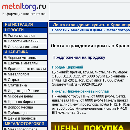
РЕГИСТРАЦИЯ
Лента ограждения купить в Красноя
НОВОСТИ
Новости
Аналитика и цены
Металлоторг
Рынка металлов
Новости компаний
Лента ограждения купить в Крас
Информагентства
АНАЛИТИКА
Предложения на продажу
Черные металлы
Цветные металлы
Продам Цирконий
Драгоценные металлы
Цирконий: прутки, трубы, листы, ленту, марок
Металлолом
Э100, Э110, Э125 от 6000 руб/кг Циркониевый
Сырье
сплав: ЦГ-20; ЦН-25 круг, лист 15 000 руб/кг
Susarev@list.ru +79020401190
Статистика
Индекс цен России
Никель, Никеле-рениевый сплав
Мировые цены
Никелевую трубу НП-2. от 6000 руб/кг. Сетка
никелевая НП-2. от 6000 руб/кг Никель прокат
Цены на биржах
лента, лист, круг, проволока, труба НП2; НП0э
Вопрос месяца
от 3500 руб/кг Никеле-рениевый сплав НР-10
ВП круг, лента. Sus...
Публикации
Цены и прогнозы
МЕТАЛЛОТОРГОВЛЯ
Металлоторговля