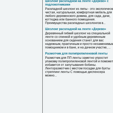
Шезлонг раскладной на ленте «Дерево» с
подлокотниками
Раскладной шезлонг из липы - это экологическ
чистая, натуральная, комфортная мебель для
любого деревенского домика, для сада, дачи,
коттеджа или банного помещения.
Преимущества раскладных шезлонгов в...
Шезлонг раскладной на ленте «Дерево»
Деревянный гибкий шезлонг на специальной
ленте со спинкой и удобным деревянным
основанием для сидения станет для вас
надежным, практичным и просто незаменимы
помощником и в бане, и на дачном участке, ...
Размотчик для полипропиленовой ленты
Размотчик для ПП ленты заметно упростит
упаковку полипропиленовой лентой и поможе
избавится от запутывания бобины.
Ленторазмотчик с местом посадки для бухты
стреппинг ленты С помощью диспенсера
можно...