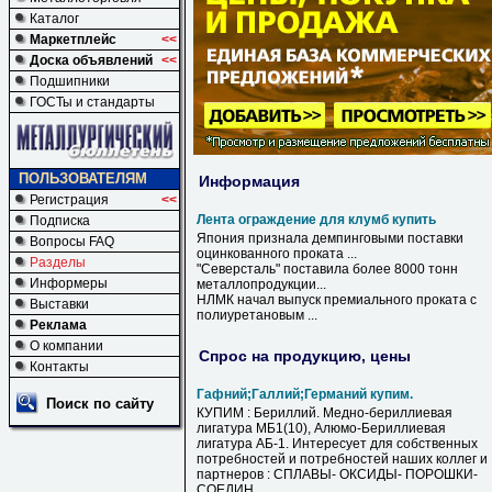
Каталог
Маркетплейс
<<
Доска объявлений
<<
Подшипники
ГОСТы и стандарты
ПОЛЬЗОВАТЕЛЯМ
Информация
Регистрация
<<
Лента ограждение для клумб купить
Подписка
Япония признала демпинговыми поставки
Вопросы FAQ
оцинкованного проката ...
Разделы
"Северсталь" поставила более 8000 тонн
Информеры
металлопродукции...
НЛМК начал выпуск премиального проката с
Выставки
полиуретановым ...
Реклама
О компании
Спрос на продукцию, цены
Контакты
Гафний;Галлий;Германий купим.
Поиск по сайту
КУПИМ : Бериллий. Медно-бериллиевая
лигатура МБ1(10), Алюмо-Бериллиевая
лигатура АБ-1. Интересует для собственных
потребностей и потребностей наших коллег и
партнеров : СПЛАВЫ- ОКСИДЫ- ПОРОШКИ-
СОЕДИН...