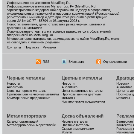
Информационное агентство MetalTorg.Ru
.
Информационное агентство Металлторг. Ру (MetalTorg.Ru)
зарегистрировано Федеральной службой по надзору в сфере связи,
информационных технологий и массовых коммуникаций (Роскомнадзор),
регистрационный номер и дата принятия решения о регистрации:
серия ИА № ФС 77 - 85704 от 03 августа 2023 г.
Новости, аналитика, цены, статистика рынка черных, цветных и
драгоценных металлов.
Использование открытых материалов разрешается с обязательной
гиперссылкой на MetalTorg.Ru
Мнение авторов материалов, размещаемых на сайте MetalTorg.Ru, может
не совпадать с мнением редакции.
Контакты
Подписка
Реклама
RSS
ВКонтакте
Одноклассники
Черные металлы
Цветные металлы
Драгоц
Новости
Новости
Новости
Аналитика
Аналитика
Аналитика
Цены на черные металлы
Цены на цветные металлы
Цены на д
Прогнозы цен на черные металлы
Прогнозы цен на цветные
Прогнозы ц
Коммерческие предложения
металлы
металлы
Коммерческие предложения
Металлоторговля
Доска объявлений
Реклам
Каталог организаций
Черные металлы
Баннерная
Металлургический маркетплейс
Цветные металлы
Контекстны
Сырье и металлолом
Реклама в 
Услуги
Региональн