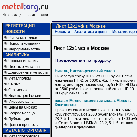
РЕГИСТРАЦИЯ
Лист 12х1мф в Москве
НОВОСТИ
Новости
Аналитика и цены
Металлоторг
Рынка металлов
Новости компаний
Лист 12х1мф в Москве
Информагентства
АНАЛИТИКА
Предложения на продажу
Черные металлы
Цветные металлы
Никель, Никеле-рениевый сплав
Драгоценные металлы
Никелевую трубу НП-2. от 6000 руб/кг. Сетка
Металлолом
никелевая НП-2. от 6000 руб/кг Никель прокат
Сырье
лента, лист, круг, проволока, труба НП2; НП0э
от 3500 руб/кг Никеле-рениевый сплав НР-10
Статистика
ВП круг, лента. Sus...
Индекс цен России
продам Медно-никелевый сплав, Монель,
Мировые цены
Константан.
Цены на биржах
Прокат из сплава медно-никелевого НМ40А:
Вопрос месяца
круг, лист, труба от 2500 руб/кг. Монель НМЖМ
28-2, 5-1, 5 круг, лист, лента, труба. от 1800 руб
Публикации
кг Сетка Монель НМЖМц 28-2, 5-1, 5 тканная,
Цены и прогнозы
фильтровая прядковая...
МЕТАЛЛОТОРГОВЛЯ
Металлоторговля