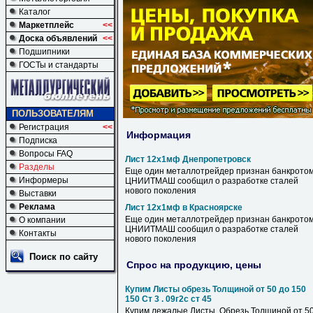
Каталог
Маркетплейс
<<
Доска объявлений
<<
Подшипники
ГОСТы и стандарты
ПОЛЬЗОВАТЕЛЯМ
Регистрация
<<
Информация
Подписка
Вопросы FAQ
Лист 12х1мф Днепропетровск
Разделы
Еще один металлотрейдер признан банкрото
Информеры
ЦНИИТМАШ сообщил о разработке сталей
нового поколения
Выставки
Реклама
Лист 12х1мф в Красноярске
Еще один металлотрейдер признан банкрото
О компании
ЦНИИТМАШ сообщил о разработке сталей
Контакты
нового поколения
Поиск по сайту
Спрос на продукцию, цены
Купим Листы обрезь Толщиной от 50 до 150
150 Ст 3 . 09г2с ст 45
Купим лежалые Листы, Обрезь Толщиной от 5