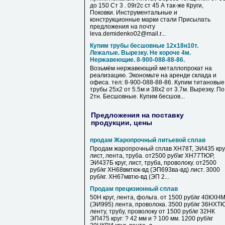
до 150 Ст 3 . 09г2с ст 45 А так-же Круги,
Поковки. Инструментальные и
конструкционные марки стали Присылать
предложения на почту
leva.demidenko02@mail.r...
Купим трубы бесшовные 12х18н10т.
Лежалые. Вырезку. Не короче 4м.
Нержавеющие. 8-900-088-88-86.
Возьмём нержавеющий металлопрокат на
реализацию. Экономьте на аренде склада и
офиса. тел: 8-900-088-88-86. Купим титановые
трубы 25х2 от 5.5м и 38х2 от 3.7м. Вырезку. По
2тн. Бесшовные. Купим бесшов...
Предложения на поставку
продукции, цены
продам Жаропрочный литьевой сплав
Продам жаропрочный сплав ХН78Т, ЭИ435 круг
лист, лента, труба. от2500 руб\кг ХН77ТЮР,
ЭИ437Б круг, лист, труба, проволоку. от2500
руб/кг ХН68вмтюк-вд (ЭП693ва-вд) лист. 3000
руб/кг. ХН67мвтю-вд (ЭП 2...
Продам прецизионный сплав
50Н круг, лента, фольга. от 1500 руб/кг 40КХН
(ЭИ995) лента, проволока. 3500 руб/кг 36НХТ
ленту, трубу, проволоку от 1500 руб/кг 32НК
ЭП475 круг: ? 42 мм и ? 100 мм. 1200 руб/кг