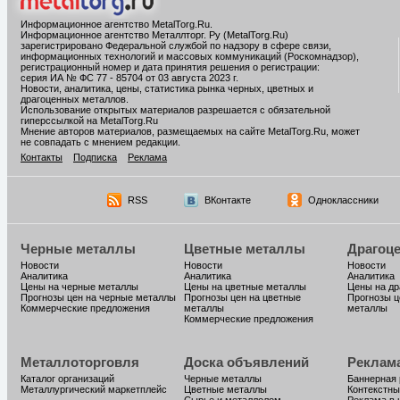
Информационное агентство MetalTorg.Ru
.
Информационное агентство Металлторг. Ру (MetalTorg.Ru)
зарегистрировано Федеральной службой по надзору в сфере связи,
информационных технологий и массовых коммуникаций (Роскомнадзор),
регистрационный номер и дата принятия решения о регистрации:
серия ИА № ФС 77 - 85704 от 03 августа 2023 г.
Новости, аналитика, цены, статистика рынка черных, цветных и
драгоценных металлов.
Использование открытых материалов разрешается с обязательной
гиперссылкой на MetalTorg.Ru
Мнение авторов материалов, размещаемых на сайте MetalTorg.Ru, может
не совпадать с мнением редакции.
Контакты
Подписка
Реклама
RSS
ВКонтакте
Одноклассники
Черные металлы
Цветные металлы
Драгоц
Новости
Новости
Новости
Аналитика
Аналитика
Аналитика
Цены на черные металлы
Цены на цветные металлы
Цены на д
Прогнозы цен на черные металлы
Прогнозы цен на цветные
Прогнозы ц
Коммерческие предложения
металлы
металлы
Коммерческие предложения
Металлоторговля
Доска объявлений
Реклам
Каталог организаций
Черные металлы
Баннерная
Металлургический маркетплейс
Цветные металлы
Контекстны