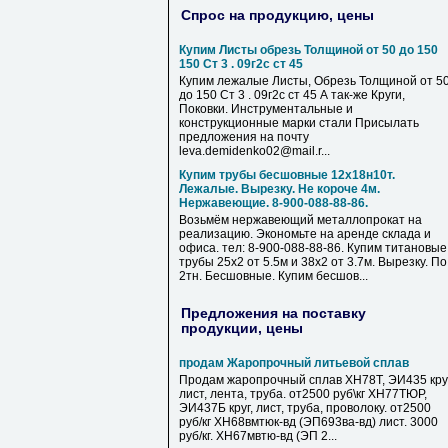
Спрос на продукцию, цены
Купим Листы обрезь Толщиной от 50 до 150
150 Ст 3 . 09г2с ст 45
Купим лежалые Листы, Обрезь Толщиной от 5
до 150 Ст 3 . 09г2с ст 45 А так-же Круги,
Поковки. Инструментальные и
конструкционные марки стали Присылать
предложения на почту
leva.demidenko02@mail.r...
Купим трубы бесшовные 12х18н10т.
Лежалые. Вырезку. Не короче 4м.
Нержавеющие. 8-900-088-88-86.
Возьмём нержавеющий металлопрокат на
реализацию. Экономьте на аренде склада и
офиса. тел: 8-900-088-88-86. Купим титановые
трубы 25х2 от 5.5м и 38х2 от 3.7м. Вырезку. По
2тн. Бесшовные. Купим бесшов...
Предложения на поставку
продукции, цены
продам Жаропрочный литьевой сплав
Продам жаропрочный сплав ХН78Т, ЭИ435 круг
лист, лента, труба. от2500 руб\кг ХН77ТЮР,
ЭИ437Б круг, лист, труба, проволоку. от2500
руб/кг ХН68вмтюк-вд (ЭП693ва-вд) лист. 3000
руб/кг. ХН67мвтю-вд (ЭП 2...