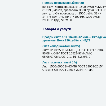
Продам прецизионный сплав
50Н круг, лента, фольга. от 1500 руб/кг 40КХН
(ЭИ995) лента, проволока. 3500 руб/кг 36НХТ
ленту, трубу, проволоку от 1500 руб/кг 32НК
ЭП475 круг: ? 42 мм и ? 100 мм. 1200 руб/кг
29НКВИ круг, лента, л...
Товары и услуги
Продам Лист AISI 304 (06-12 мм) — Складско
хранение. Цена 230 руб./кг с НДС!
Лист холоднокатаный (х/к)
Лист 1250х2500 БТ-БШ-БД-ПВ-О ГОСТ 19904-
90/08пс-6-II-Г ГОСТ 16523-97 (НЛМК)
05/06/07/08/1, 0/1, 2/1, 4/1, 5/2, 0/3, 0
Лист горячекатаный (г/к)
Лист 1500х6000 Б-НО-ПН ГОСТ 19903-2015/
Ст3сп-5-СВ ГОСТ 14637-2024 (НЛМК)