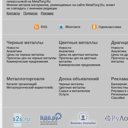
гиперссылкой на MetalTorg.Ru
Мнение авторов материалов, размещаемых на сайте MetalTorg.Ru, может
не совпадать с мнением редакции.
Контакты
Подписка
Реклама
RSS
ВКонтакте
Одноклассники
Черные металлы
Цветные металлы
Драгоц
Новости
Новости
Новости
Аналитика
Аналитика
Аналитика
Цены на черные металлы
Цены на цветные металлы
Цены на д
Прогнозы цен на черные металлы
Прогнозы цен на цветные
Прогнозы ц
Коммерческие предложения
металлы
металлы
Коммерческие предложения
Металлоторговля
Доска объявлений
Реклам
Каталог организаций
Черные металлы
Баннерная
Металлургический маркетплейс
Цветные металлы
Контекстны
Сырье и металлолом
Реклама в 
Услуги
Региональн
Classified