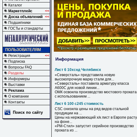
Каталог
Маркетплейс
<<
Доска объявлений
<<
Подшипники
ГОСТы и стандарты
ПОЛЬЗОВАТЕЛЯМ
Регистрация
<<
Информация
Подписка
Вопросы FAQ
Лист 6 10хснд Челябинск
Разделы
«Северсталь» представила новую
Информеры
высокопрочную марку стали для...
«Северсталь» поставила арматуру класса
Выставки
А600С для новой линии...
Реклама
ОМК освоила производство мостового проката
О компании
с использованием ...
Контакты
Лист 6 100 с245 стоимость
CSC снизила цены на ряд видов стальной
Поиск по сайту
продукции на ...
Цены на нержавеющий х/к
лист
в Европе расту
на фоне...
«РМ-Стил» запустит серийное производство
проката из ...