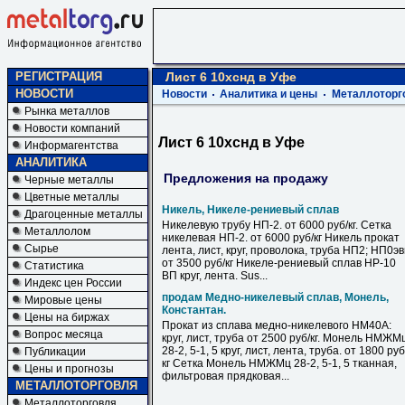
РЕГИСТРАЦИЯ
Лист 6 10хснд в Уфе
НОВОСТИ
Новости
Аналитика и цены
Металлоторг
Рынка металлов
Новости компаний
Лист 6 10хснд в Уфе
Информагентства
АНАЛИТИКА
Предложения на продажу
Черные металлы
Цветные металлы
Никель, Никеле-рениевый сплав
Драгоценные металлы
Никелевую трубу НП-2. от 6000 руб/кг. Сетка
Металлолом
никелевая НП-2. от 6000 руб/кг Никель прокат
Сырье
лента, лист, круг, проволока, труба НП2; НП0э
от 3500 руб/кг Никеле-рениевый сплав НР-10
Статистика
ВП круг, лента. Sus...
Индекс цен России
продам Медно-никелевый сплав, Монель,
Мировые цены
Константан.
Цены на биржах
Прокат из сплава медно-никелевого НМ40А:
Вопрос месяца
круг, лист, труба от 2500 руб/кг. Монель НМЖМ
28-2, 5-1, 5 круг, лист, лента, труба. от 1800 руб
Публикации
кг Сетка Монель НМЖМц 28-2, 5-1, 5 тканная,
Цены и прогнозы
фильтровая прядковая...
МЕТАЛЛОТОРГОВЛЯ
Металлоторговля