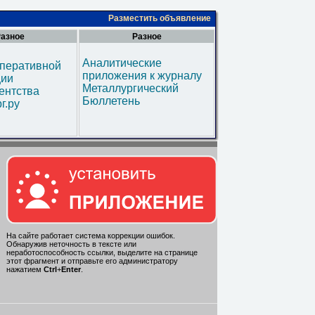
Разместить объявление
азное
Разное
Аналитические
оперативной
приложения к журналу
ии
Металлургический
ентства
Бюллетень
г.ру
На сайте работает система коррекции ошибок.
Обнаружив неточность в тексте или
неработоспособность ссылки, выделите на странице
этот фрагмент и отправьте его администратору
нажатием
Ctrl
+
Enter
.