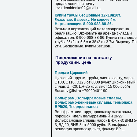
предложения на почту
leva.demidenko02@mail.r...
Купим трубы бесшовные 12х18н10т.
Лежалые. Вырезку. Не короче 4м.
Нержавеющие. 8-900-088-88-86.
Возьмём нержавеющий металлопрокат на
реализацию. Экономьте на аренде склада и
офиса. тел: 8-900-088-88-86. Купим титановые
трубы 25х2 от 5.5м и 38х2 от 3.7м. Вырезку. По
2тн. Бесшовные. Купим бесшов...
Предложения на поставку
продукции, цены
Продам Цирконий
Цирконий: прутки, трубы, листы, ленту, марок
Э100, Э110, Э125 от 6000 руб/кг Циркониевый
сплав: ЦГ-20; ЦН-25 круг, лист 15 000 руб/кг
Susarev@list.ru +79020401190
Вольфрам, Вольфрамовые сплавы,
Вольфрамо-рениевые сплавы, Термопара
ВР5/20, Твердосплавов
Вольфрам: лист, круг, проволоку, электроды,
порошок Тигель вольфрамовый и ВР27
Вольфрамовые сплавы марок ВНЖ 7-3; ВНМ 5
3; ВД 20; ВНБ-3 от 5000 руб/кг. Вольфрамо-
рениевую проволоку, лист, фольгу: ВР-...