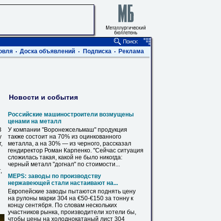
овля
Доска объявлений
Подписка
Реклама
Новости и события
Российские машиностроители возмущены
ценами на металл
8
У компании "Воронежсельмаш" продукция
у
также состоит на
70
% из оцинкованного
,
металла, а на 30% — из черного, рассказал
гендиректор Роман Карпенко. "Сейчас ситуация
сложилась такая, какой не было никогда:
черный металл "догнал" по стоимости...
,
MEPS: заводы по производству
нержавеющей стали настаивают на...
Европейские заводы пытаются поднять цену
на рулоны
марки
304 на €50-€150 за тонну к
концу сентября. По словам нескольких
участников рынка, производители хотели бы,
чтобы цены на холоднокатаный
лист
304