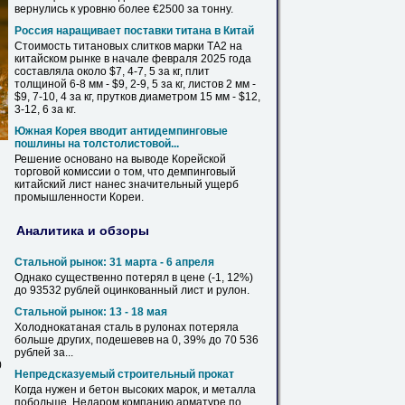
вернулись к уровню более €2500 за тонну.
Россия наращивает поставки титана в Китай
Стоимость титановых слитков
марки
ТА2 на
китайском рынке в начале февраля 2025 года
составляла около $7, 4-7, 5 за кг, плит
толщиной 6-8 мм - $9, 2-9, 5 за кг,
листов
2 мм -
$9, 7-10, 4 за кг, прутков диаметром 15 мм - $12,
3-12, 6 за кг.
Южная Корея вводит антидемпинговые
пошлины на толстолистовой...
Решение основано на выводе Корейской
торговой комиссии о том, что демпинговый
китайский
лист
нанес значительный ущерб
промышленности Кореи.
Аналитика и обзоры
Стальной рынок: 31 марта - 6 апреля
Однако существенно потерял в цене (-1, 12%)
до 93532 рублей оцинкованный
лист
и рулон.
Стальной рынок: 13 - 18 мая
Холоднокатаная сталь в рулонах потеряла
больше других, подешевев на 0, 39% до
70
536
рублей за...
0
Непредсказуемый строительный прокат
Когда нужен и бетон высоких
марок
, и металла
побольше. Недаром компанию арматуре по