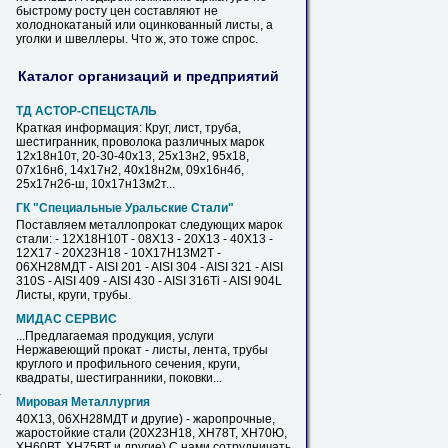
быстрому росту цен составляют не
холоднокатаный или оцинкованный
листы
, а
уголки и швеллеры. Что ж, это тоже спрос.
Каталог организаций и предприятий
ТД АСТОР-СПЕЦСТАЛЬ
Краткая информация: Круг,
лист
, труба,
шестигранник, проволока различных
марок
12х18н10т, 20-30-
40х13
, 25х13н2, 95х18,
07х16н6, 14х17н2, 40х18н2м, 09х16н4б,
25х17н2б-ш, 10х17н13м2т...
ГК "Специальные Уральские Стали"
Поставляем металлопрокат следующих
марок
стали: - 12Х18Н10Т - 08Х13 - 20Х13 -
40Х13
-
12Х17 - 20Х23Н18 - 10Х17Н13М2Т -
06ХН28МДТ - AISI 201 - AISI 304 - AISI 321 - AISI
310S - AISI 409 - AISI 430 - AISI 316Ti - AISI 904L
Листы
, круги, трубы.
МИДАС СЕРВИС
...Предлагаемая продукция, услуги
Нержавеющий прокат -
листы
, лента, трубы
круглого и профильного сечения, круги,
квадраты, шестигранники, поковки...
-
Мировая Металлургия
40Х13
, 06ХН28МДТ и другие) - жаропрочные,
жаростойкие стали (20Х23Н18, ХН78Т, ХН70Ю,
ХН60ВТ, ХН75ВТ и другие) С нами сотрудничать