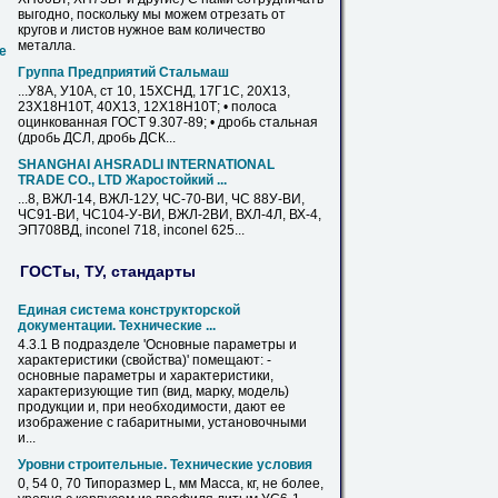
выгодно, поскольку мы можем отрезать от
кругов и
листов
нужное вам количество
металла.
е
Группа Предприятий Стальмаш
...У8А, У10А, ст 10, 15ХСНД, 17Г1С, 20Х13,
23Х18Н10Т,
40Х13
, 12Х18Н10Т; • полоса
оцинкованная ГОСТ 9.307-89; • дробь стальная
(дробь ДСЛ, дробь ДСК...
SHANGHAI AHSRADLI INTERNATIONAL
TRADE CО., LTD Жаростойкий ...
...8, ВЖЛ-14, ВЖЛ-12У, ЧС-
70
-ВИ, ЧС 88У-ВИ,
ЧС91-ВИ, ЧС104-У-ВИ, ВЖЛ-2ВИ, ВХЛ-4Л, ВХ-4,
ЭП708ВД, inconel 718, inconel 625...
ГОСТы, ТУ, стандарты
Единая система конструкторской
документации. Технические ...
4.3.1 В подразделе 'Основные параметры и
характеристики (свойства)' помещают: -
основные параметры и характеристики,
характеризующие тип (вид,
марку
, модель)
продукции и, при необходимости, дают ее
изображение с габаритными, установочными
и...
Уровни строительные. Технические условия
0, 54 0,
70
Типоразмер L, мм Масса, кг, не более,