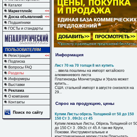
Каталог
Маркетплейс
<<
Доска объявлений
<<
Подшипники
ГОСТы и стандарты
ПОЛЬЗОВАТЕЛЯМ
Информация
Регистрация
<<
Подписка
Лист 70 на 70 толщи 8 мл купить
Вопросы FAQ
... ввела пошлины
на
импорт китайского
Разделы
алюминиевого
листа
Информеры
Платиноиды Мончетундры и Урала может
купить
...
Выставки
США: стальной импорт в августе снизился
на
Реклама
29...
О компании
Контакты
Спрос на продукцию, цены
Поиск по сайту
Купим Листы обрезь Толщиной от 50 до 150
150 Ст 3 . 09г2с ст 45
Купим лежалые Листы, Обрезь Толщиной от 5
до 150 Ст 3 . 09г2с ст 45 А так-же Круги,
Поковки. Инструментальные и
конструкционные марки стали Присылать