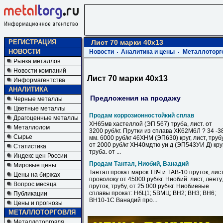
РЕГИСТРАЦИЯ
Лист 70 марки 40х13
НОВОСТИ
Новости
Аналитика и цены
Металлоторг
Рынка металлов
Новости компаний
Лист 70 марки 40х13
Информагентства
АНАЛИТИКА
Предложения на продажу
Черные металлы
Цветные металлы
Продам коррозионностойкий сплав
Драгоценные металлы
ХН65мв хастеллой (ЭП 567) труба, лист. от
Металлолом
3200 руб/кг. Прутки из сплава ХК62М6Л ? 34 -3
Сырье
мм. 6000 руб/кг 46ХНМ (ЭП630) круг, лист, труб
от 2000 руб/кг ХН40мдтю уи д (ЭП543УИ Д) круг
Статистика
труба. от ...
Индекс цен России
Продам Тантал, Ниобий, Ванадий
Мировые цены
Тантал прокат марок ТВЧ и ТАВ-10 пруток, лист
Цены на биржах
проволоку от 45000 руб/кг. Ниобий: лист, ленту,
Вопрос месяца
пруток, трубу, от 25 000 руб/кг. Ниобиевые
сплавы прокат: НбЦ1; 5ВМЦ; ВН2; ВН3; ВН6;
Публикации
ВН10-1С Ванадий про...
Цены и прогнозы
МЕТАЛЛОТОРГОВЛЯ
Металлоторговля