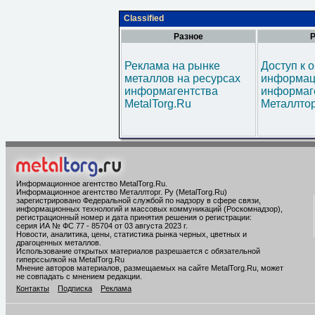
Classified
Разное
Р
Реклама на рынке
Доступ к 
металлов на ресурсах
информац
информагентства
информаг
MetalTorg.Ru
Металлтор
Информационное агентство MetalTorg.Ru
.
Информационное агентство Металлторг. Ру (MetalTorg.Ru)
зарегистрировано Федеральной службой по надзору в сфере связи,
информационных технологий и массовых коммуникаций (Роскомнадзор),
регистрационный номер и дата принятия решения о регистрации:
серия ИА № ФС 77 - 85704 от 03 августа 2023 г.
Новости, аналитика, цены, статистика рынка черных, цветных и
драгоценных металлов.
Использование открытых материалов разрешается с обязательной
гиперссылкой на MetalTorg.Ru
Мнение авторов материалов, размещаемых на сайте MetalTorg.Ru, может
не совпадать с мнением редакции.
Контакты
Подписка
Реклама