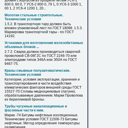
уровня с корпусом из профиля литым УС6-1
600 0, 60 0, 7 УС6-2 800 0, 79 1, 0 УС6-3 1000 1,
00 1, 2 УС6-4 1200 1, 20...
Молотки стальные строительные.
Технические условия
1.5.2. В транспортную тару должен быть
вложен упаковочный
лист
по ГОСТ 18088. 1.5.3.
Маркировка транспортной тары - по ГОСТ
14192.
Установки для изготовления железобетонных
объемных блоков ...
2.7.2. Сварка должна производиться сварочой
проволокой СВ-08Г2С по ГОСТ 2246-
70
или
электродами типов Э46А или Э50А по ГОСТ
9467-75.
Краны смывные полуавтоматические.
Технические условия
Категории, условия эксплуатации, хранения и
транспортирования в части воздействия
климатических факторов внешней среды ГОСТ
15527-
70
Сплавы медноцинковые (латуни),
обрабатываемые давлением.
Марки
Проволока
из бериллиевой бронзы.
Трубы чугунные канализационные и
фасонные части к ним.
Марки
-74 Битумы нефтяные изоляционные.
Технические условия ГОСТ 11506-73 Битумы
нефтяные. Метод определения температуры
размягчения...