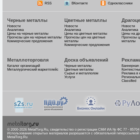
RSS
ВКонтакте
Одноклассники
Черные металлы
Цветные металлы
Драгоц
Новости
Новости
Новости
Аналитика
Аналитика
Аналитика
Цены на черные металлы
Цены на цветные металлы
Цены на д
Прогнозы цен на черные металлы
Прогнозы цен на цветные
Прогнозы ц
Коммерческие предложения
металлы
металлы
Коммерческие предложения
Металлоторговля
Доска объявлений
Реклам
Каталог организаций
Черные металлы
Баннерная
Металлургический маркетплейс
Цветные металлы
Контекстны
Сырье и металлолом
Реклама в 
Услуги
Региональн
Classified
© 2000-2026 MetalTorg.Ru,
cвидетельство о регистрации СМИ ИА № ФС 77 - 85704
Использование открытых материалов разрешается с обязательной гиперссылкой 
MetalTorg.Ru