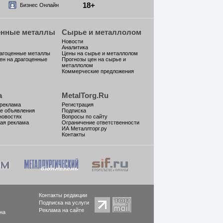
18+
Бизнес Онлайн
енные металлы
Сырье и металлолом
Новости
Аналитика
рагоценные металлы
Цены на сырье и металлолом
ен на драгоценные
Прогнозы цен на сырье и
металлолом
Коммерческие предложения
а
MetalTorg.Ru
 реклама
Регистрация
е объявления
Подписка
новостях
Вопросы по сайту
ая реклама
Ограничение ответственности
ИА Металлторг.ру
Контакты
Контакты редакции
Подписка на услуги
Реклама на сайте
на