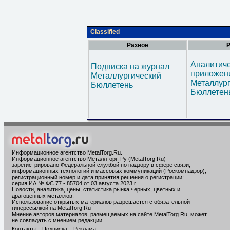
Classified
Разное
Р
Аналитич
Подписка на журнал
приложени
Металлургический
Металлур
Бюллетень
Бюллетен
Информационное агентство MetalTorg.Ru
.
Информационное агентство Металлторг. Ру (MetalTorg.Ru)
зарегистрировано Федеральной службой по надзору в сфере связи,
информационных технологий и массовых коммуникаций (Роскомнадзор),
регистрационный номер и дата принятия решения о регистрации:
серия ИА № ФС 77 - 85704 от 03 августа 2023 г.
Новости, аналитика, цены, статистика рынка черных, цветных и
драгоценных металлов.
Использование открытых материалов разрешается с обязательной
гиперссылкой на MetalTorg.Ru
Мнение авторов материалов, размещаемых на сайте MetalTorg.Ru, может
не совпадать с мнением редакции.
Контакты
Подписка
Реклама