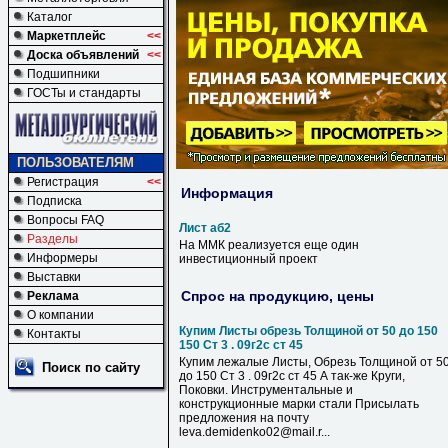
Каталог
Маркетплейс
<<
Доска объявлений
<<
Подшипники
ГОСТы и стандарты
ПОЛЬЗОВАТЕЛЯМ
Регистрация
<<
Информация
Подписка
Вопросы FAQ
Лист аб2
Разделы
На ММК реализуется еще один
Информеры
инвестиционный проект
Выставки
Спрос на продукцию, цены
Реклама
О компании
Купим Листы обрезь Толщиной от 50 до 150
Контакты
150 Ст 3 . 09г2с ст 45
Купим лежалые Листы, Обрезь Толщиной от 5
Поиск по сайту
до 150 Ст 3 . 09г2с ст 45 А так-же Круги,
Поковки. Инструментальные и
конструкционные марки стали Присылать
предложения на почту
leva.demidenko02@mail.r...