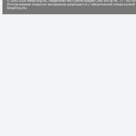
© 2000-2026 MetalTorg.Ru,
cвидетельство о регистрации СМИ ИА № ФС 77 - 85704
Использование открытых материалов разрешается с обязательной гиперссылкой 
MetalTorg.Ru