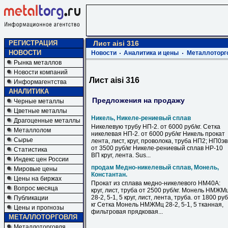
РЕГИСТРАЦИЯ
Лист аisi 316
НОВОСТИ
Новости
Аналитика и цены
Металлоторг
Рынка металлов
Новости компаний
Лист аisi 316
Информагентства
АНАЛИТИКА
Предложения на продажу
Черные металлы
Цветные металлы
Никель, Никеле-рениевый сплав
Драгоценные металлы
Никелевую трубу НП-2. от 6000 руб/кг. Сетка
Металлолом
никелевая НП-2. от 6000 руб/кг Никель прокат
Сырье
лента, лист, круг, проволока, труба НП2; НП0э
от 3500 руб/кг Никеле-рениевый сплав НР-10
Статистика
ВП круг, лента. Sus...
Индекс цен России
продам Медно-никелевый сплав, Монель,
Мировые цены
Константан.
Цены на биржах
Прокат из сплава медно-никелевого НМ40А:
Вопрос месяца
круг, лист, труба от 2500 руб/кг. Монель НМЖМ
28-2, 5-1, 5 круг, лист, лента, труба. от 1800 руб
Публикации
кг Сетка Монель НМЖМц 28-2, 5-1, 5 тканная,
Цены и прогнозы
фильтровая прядковая...
МЕТАЛЛОТОРГОВЛЯ
Металлоторговля