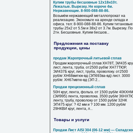
Купим трубы бесшовные 12х18н10т.
Лежалые. Вырезку. Не короче 4м.
Нержавеющие. 8-900-088-88-86.
Возьмём нержавеющий металлопрокат на
реализацию. Экономьте на аренде склада и
офиса. тел: 8-900-088-88-86. Купим титановые
трубы 25х2 от 5.5м и 38х2 от 3.7м. Вырезку. По
2тн. Бесшовные. Купим бесшов...
Предложения на поставку
продукции, цены
продам Жаропрочный литьевой сплав
Продам жаропрочный сплав ХН78Т, ЭИ435 круг
лист, лента, труба. от2500 руб\кг ХН77ТЮР,
ЭИ437Б круг, лист, труба, проволоку. от2500
руб/кг ХН68вмтюк-вд (ЭП693ва-вд) лист. 3000
руб/кг. ХН67мвтю-вд (ЭП 2...
Продам прецизионный сплав
50Н круг, лента, фольга. от 1500 руб/кг 40КХН
(ЭИ995) лента, проволока. 3500 руб/кг 36НХТ
ленту, трубу, проволоку от 1500 руб/кг 32НК
ЭП475 круг: ? 42 мм и ? 100 мм. 1200 руб/кг
29НКВИ круг, лента, л...
Товары и услуги
Продам Лист AISI 304 (06-12 мм) — Складско