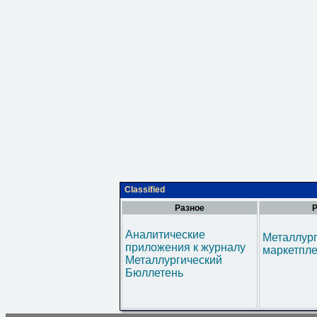
Classified
Разное
Р
Аналитические
Металлур
приложения к журналу
маркетпл
Металлургический
Бюллетень