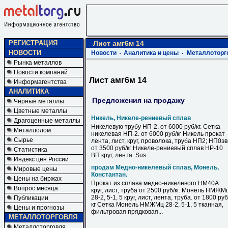
РЕГИСТРАЦИЯ
Лист амг6м 14
НОВОСТИ
Новости
Аналитика и цены
Металлоторг
Рынка металлов
Новости компаний
Лист амг6м 14
Информагентства
АНАЛИТИКА
Предложения на продажу
Черные металлы
Цветные металлы
Никель, Никеле-рениевый сплав
Драгоценные металлы
Никелевую трубу НП-2. от 6000 руб/кг. Сетка
Металлолом
никелевая НП-2. от 6000 руб/кг Никель прокат
Сырье
лента, лист, круг, проволока, труба НП2; НП0э
от 3500 руб/кг Никеле-рениевый сплав НР-10
Статистика
ВП круг, лента. Sus...
Индекс цен России
продам Медно-никелевый сплав, Монель,
Мировые цены
Константан.
Цены на биржах
Прокат из сплава медно-никелевого НМ40А:
Вопрос месяца
круг, лист, труба от 2500 руб/кг. Монель НМЖМ
28-2, 5-1, 5 круг, лист, лента, труба. от 1800 руб
Публикации
кг Сетка Монель НМЖМц 28-2, 5-1, 5 тканная,
Цены и прогнозы
фильтровая прядковая...
МЕТАЛЛОТОРГОВЛЯ
Металлоторговля