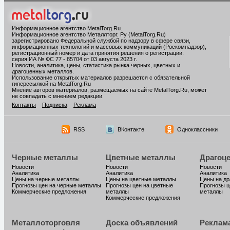
Информационное агентство MetalTorg.Ru
.
Информационное агентство Металлторг. Ру (MetalTorg.Ru)
зарегистрировано Федеральной службой по надзору в сфере связи,
информационных технологий и массовых коммуникаций (Роскомнадзор),
регистрационный номер и дата принятия решения о регистрации:
серия ИА № ФС 77 - 85704 от 03 августа 2023 г.
Новости, аналитика, цены, статистика рынка черных, цветных и
драгоценных металлов.
Использование открытых материалов разрешается с обязательной
гиперссылкой на MetalTorg.Ru
Мнение авторов материалов, размещаемых на сайте MetalTorg.Ru, может
не совпадать с мнением редакции.
Контакты
Подписка
Реклама
RSS
ВКонтакте
Одноклассники
Черные металлы
Цветные металлы
Драгоц
Новости
Новости
Новости
Аналитика
Аналитика
Аналитика
Цены на черные металлы
Цены на цветные металлы
Цены на д
Прогнозы цен на черные металлы
Прогнозы цен на цветные
Прогнозы ц
Коммерческие предложения
металлы
металлы
Коммерческие предложения
Металлоторговля
Доска объявлений
Реклам