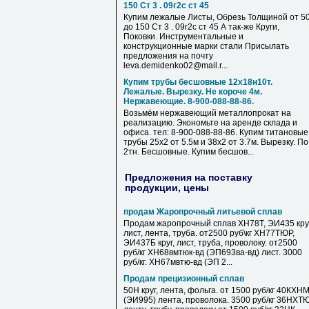
150 Ст 3 . 09г2с ст 45
Купим лежалые Листы, Обрезь Толщиной от 5
до 150 Ст 3 . 09г2с ст 45 А так-же Круги,
Поковки. Инструментальные и
конструкционные марки стали Присылать
предложения на почту
leva.demidenko02@mail.r...
Купим трубы бесшовные 12х18н10т.
Лежалые. Вырезку. Не короче 4м.
Нержавеющие. 8-900-088-88-86.
Возьмём нержавеющий металлопрокат на
реализацию. Экономьте на аренде склада и
офиса. тел: 8-900-088-88-86. Купим титановые
трубы 25х2 от 5.5м и 38х2 от 3.7м. Вырезку. По
2тн. Бесшовные. Купим бесшов...
Предложения на поставку
продукции, цены
продам Жаропрочный литьевой сплав
Продам жаропрочный сплав ХН78Т, ЭИ435 круг
лист, лента, труба. от2500 руб\кг ХН77ТЮР,
ЭИ437Б круг, лист, труба, проволоку. от2500
руб/кг ХН68вмтюк-вд (ЭП693ва-вд) лист. 3000
руб/кг. ХН67мвтю-вд (ЭП 2...
Продам прецизионный сплав
50Н круг, лента, фольга. от 1500 руб/кг 40КХН
(ЭИ995) лента, проволока. 3500 руб/кг 36НХТ