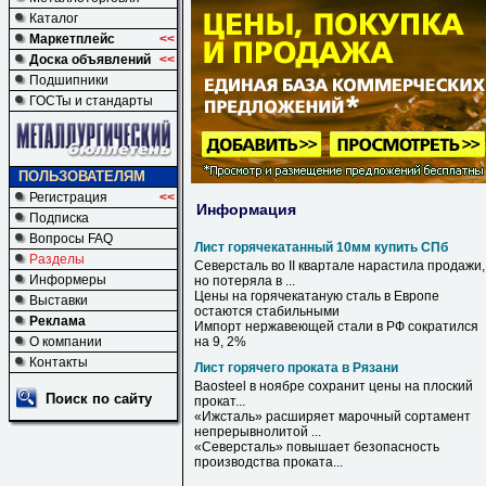
Каталог
Маркетплейс
<<
Доска объявлений
<<
Подшипники
ГОСТы и стандарты
ПОЛЬЗОВАТЕЛЯМ
Регистрация
<<
Информация
Подписка
Вопросы FAQ
Лист горячекатанный 10мм купить СПб
Разделы
Северсталь во II квартале нарастила продажи,
Информеры
но потеряла в ...
Цены на горячекатаную сталь в Европе
Выставки
остаются стабильными
Реклама
Импорт нержавеющей стали в РФ сократился
О компании
на 9, 2%
Контакты
Лист горячего проката в Рязани
Baosteel
в
ноябре сохранит цены на плоский
Поиск по сайту
прокат
...
«Ижсталь» расширяет марочный сортамент
непрерывнолитой ...
«Северсталь» повышает безопасность
производства
проката
...