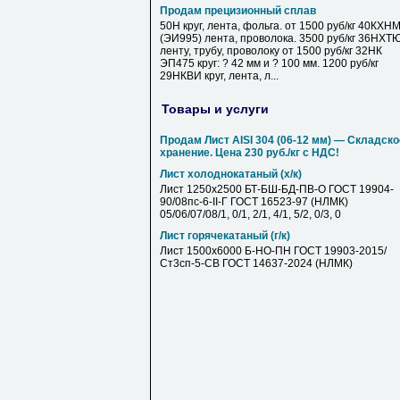
Продам прецизионный сплав
50Н круг, лента, фольга. от 1500 руб/кг 40КХН
(ЭИ995) лента, проволока. 3500 руб/кг 36НХТ
ленту, трубу, проволоку от 1500 руб/кг 32НК
ЭП475 круг: ? 42 мм и ? 100 мм. 1200 руб/кг
29НКВИ круг, лента, л...
Товары и услуги
Продам Лист AISI 304 (06-12 мм) — Складско
хранение. Цена 230 руб./кг с НДС!
Лист холоднокатаный (х/к)
Лист 1250х2500 БТ-БШ-БД-ПВ-О ГОСТ 19904-
90/08пс-6-II-Г ГОСТ 16523-97 (НЛМК)
05/06/07/08/1, 0/1, 2/1, 4/1, 5/2, 0/3, 0
Лист горячекатаный (г/к)
Лист 1500х6000 Б-НО-ПН ГОСТ 19903-2015/
Ст3сп-5-СВ ГОСТ 14637-2024 (НЛМК)