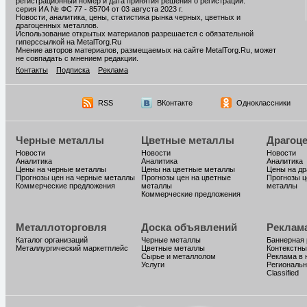
регистрационный номер и дата принятия решения о регистрации:
серия ИА № ФС 77 - 85704 от 03 августа 2023 г.
Новости, аналитика, цены, статистика рынка черных, цветных и
драгоценных металлов.
Использование открытых материалов разрешается с обязательной
гиперссылкой на MetalTorg.Ru
Мнение авторов материалов, размещаемых на сайте MetalTorg.Ru, может
не совпадать с мнением редакции.
Контакты
Подписка
Реклама
RSS
ВКонтакте
Одноклассники
Черные металлы
Цветные металлы
Драгоц
Новости
Новости
Новости
Аналитика
Аналитика
Аналитика
Цены на черные металлы
Цены на цветные металлы
Цены на д
Прогнозы цен на черные металлы
Прогнозы цен на цветные
Прогнозы ц
Коммерческие предложения
металлы
металлы
Коммерческие предложения
Металлоторговля
Доска объявлений
Реклам
Каталог организаций
Черные металлы
Баннерная
Металлургический маркетплейс
Цветные металлы
Контекстны
Сырье и металлолом
Реклама в 
Услуги
Региональн
Classified