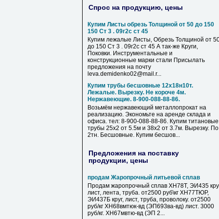
Спрос на продукцию, цены
Купим Листы обрезь Толщиной от 50 до 150
150 Ст 3 . 09г2с ст 45
Купим лежалые Листы, Обрезь Толщиной от 5
до 150 Ст 3 . 09г2с ст 45 А так-же Круги,
Поковки. Инструментальные и
конструкционные марки стали Присылать
предложения на почту
leva.demidenko02@mail.r...
Купим трубы бесшовные 12х18н10т.
Лежалые. Вырезку. Не короче 4м.
Нержавеющие. 8-900-088-88-86.
Возьмём нержавеющий металлопрокат на
реализацию. Экономьте на аренде склада и
офиса. тел: 8-900-088-88-86. Купим титановые
трубы 25х2 от 5.5м и 38х2 от 3.7м. Вырезку. По
2тн. Бесшовные. Купим бесшов...
Предложения на поставку
продукции, цены
продам Жаропрочный литьевой сплав
Продам жаропрочный сплав ХН78Т, ЭИ435 круг
лист, лента, труба. от2500 руб\кг ХН77ТЮР,
ЭИ437Б круг, лист, труба, проволоку. от2500
руб/кг ХН68вмтюк-вд (ЭП693ва-вд) лист. 3000
руб/кг. ХН67мвтю-вд (ЭП 2...