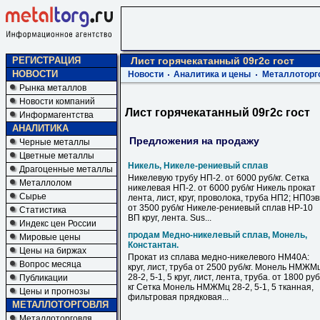
РЕГИСТРАЦИЯ
Лист горячекатанный 09г2с гост
НОВОСТИ
Новости
Аналитика и цены
Металлоторг
Рынка металлов
Новости компаний
Лист горячекатанный 09г2с гост
Информагентства
АНАЛИТИКА
Предложения на продажу
Черные металлы
Цветные металлы
Никель, Никеле-рениевый сплав
Драгоценные металлы
Никелевую трубу НП-2. от 6000 руб/кг. Сетка
Металлолом
никелевая НП-2. от 6000 руб/кг Никель прокат
Сырье
лента, лист, круг, проволока, труба НП2; НП0э
от 3500 руб/кг Никеле-рениевый сплав НР-10
Статистика
ВП круг, лента. Sus...
Индекс цен России
продам Медно-никелевый сплав, Монель,
Мировые цены
Константан.
Цены на биржах
Прокат из сплава медно-никелевого НМ40А:
Вопрос месяца
круг, лист, труба от 2500 руб/кг. Монель НМЖМ
28-2, 5-1, 5 круг, лист, лента, труба. от 1800 руб
Публикации
кг Сетка Монель НМЖМц 28-2, 5-1, 5 тканная,
Цены и прогнозы
фильтровая прядковая...
МЕТАЛЛОТОРГОВЛЯ
Металлоторговля