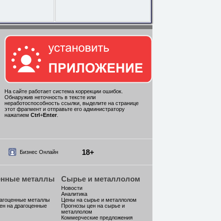
На сайте работает система коррекции ошибок.
Обнаружив неточность в тексте или
неработоспособность ссылки, выделите на странице
этот фрагмент и отправьте его администратору
нажатием
Ctrl
+
Enter
.
18+
Бизнес Онлайн
енные металлы
Сырье и металлолом
Новости
Аналитика
рагоценные металлы
Цены на сырье и металлолом
ен на драгоценные
Прогнозы цен на сырье и
металлолом
Коммерческие предложения