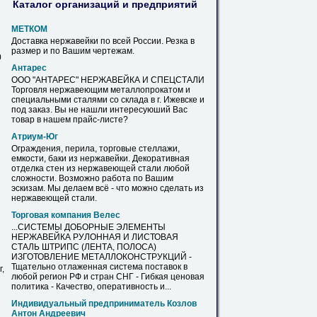
Каталог организаций и предприятий
МЕТКОМ
Доставка
нержавейки
по всей России. Резка в
размер и по Вашим чертежам.
0
Антарес
ООО "АНТАРЕС"
НЕРЖАВЕЙКА
И СПЕЦСТАЛИ
Торговля нержавеющим металлопрокатом и
специальными сталями со склада в г. Ижевске и
под заказ. Вы не нашли интересуюший Вас
товар в нашем прайс-
листе
?
Атриум-Юг
Ограждения, перила, торговые стеллажи,
емкости, баки
из
нержавейки
. Декоративная
отделка стен
из
нержавеющей стали любой
сложности. Возможно работа по Вашим
эскизам. Мы делаем всё - что можно сделать
из
нержавеющей стали.
Торговая компания Велес
...СИСТЕМЫ ДОБОРНЫЕ ЭЛЕМЕНТЫ
НЕРЖАВЕЙКА
РУЛОННАЯ И ЛИСТОВАЯ
СТАЛЬ ШТРИПС (ЛЕНТА, ПОЛОСА)
ИЗГОТОВЛЕНИЕ МЕТАЛЛОКОНСТРУКЦИЙ -
Тщательно отлаженная система поставок в
,
любой регион РФ и стран СНГ - Гибкая ценовая
политика - Качество, оперативность и...
Индивидуальный предприниматель Козлов
Антон Андреевич