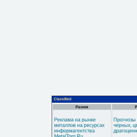
Classified
Разное
Р
Реклама на рынке
Прогнозы 
металлов на ресурсах
черных, ц
информагентства
драгоценн
MetalTorg.Ru