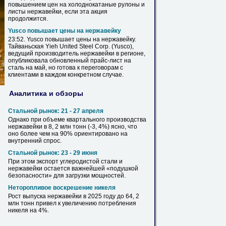
повышением
цен
на холоднокатаные рулоны и
листы
нержавейки
, если эта акция
продолжится.
Yusco повышает
цены
на
нержавейку
23:52. Yusco повышает
цены
на
нержавейку
.
Тайваньская Yieh United Steel Corp. (Yusco),
ведущий производитель
нержавейки
в регионе,
опубликовала обновленный прайс-
лист
на
сталь на май, но готова к переговорам с
клиентами в каждом конкретном случае.
Аналитика и обзоры
Стальной рынок: 21 - 27 апреля
Однако при объеме квартального производства
нержавейки
в 8, 2 млн тонн (-3, 4%) ясно, что
оно более чем на 90% ориентировано на
внутренний спрос.
Стальной рынок: 23 - 29 июня
При этом экспорт углеродистой стали и
нержавейки
остается важнейшей «подушкой
безопасности» для загрузки мощностей.
Неторопливое воскрешение никеля
Рост выпуска
нержавейки
в 2025 году до 64, 2
млн тонн привел к увеличению потребления
никеля на 4%.