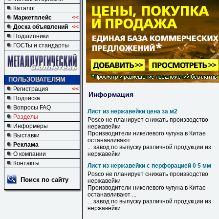
Каталог
Маркетплейс
<<
Доска объявлений
<<
Подшипники
ГОСТы и стандарты
ПОЛЬЗОВАТЕЛЯМ
Регистрация
<<
Информация
Подписка
Вопросы FAQ
Лист из нержавейки цена за м2
Разделы
Posco не планирует снижать производство
Информеры
нержавейки
Производители никелевого чугуна в Китае
Выставки
останавливают ...
Реклама
... завод по выпуску различной продукции
из
О компании
нержавейки
Контакты
Лист из нержавейки с перфорацией 0 5 мм
Posco не планирует снижать производство
Поиск по сайту
нержавейки
Производители никелевого чугуна в Китае
останавливают ...
... завод по выпуску различной продукции
из
нержавейки