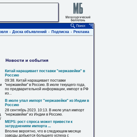
овля
Доска объявлений
Подписка
Реклама
Новости и события
Китай наращивает поставки "
нержавейки
" в
Россию
09:38. Китай наращивает поставки
ви
"
нержавейки
" в Россию. В июле текущего года,
по предварительной информации, импорт в РФ
из
...
В июле упал импорт "
нержавейки
"
из
Индии в
Россию
28 сентябрь 2023. 10:13. В июле упал импорт
ц
"
нержавейки
"
из
Индии в Россию.
/
MEPS: рост спроса может привести к
затруднениям импорта ...
Вполне вероятно, что в следующем месяце
заводы добьются большего успеха с