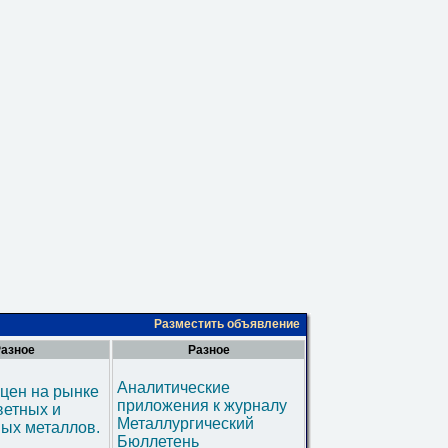
Разместить объявление
азное
Разное
Аналитические
цен на рынке
приложения к журналу
ветных и
Металлургический
ых металлов.
Бюллетень