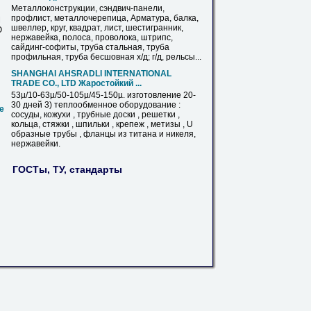
Металлоконструкции, сэндвич-панели,
профлист, металлочерепица, Арматура, балка,
М
швеллер, круг, квадрат,
лист
, шестигранник,
Ю
нержавейка
, полоса, проволока, штрипс,
сайдинг-софиты, труба стальная, труба
профильная, труба бесшовная х/д; г/д, рельсы...
SHANGHAI AHSRADLI INTERNATIONAL
TRADE CО., LTD Жаростойкий ...
53µ/10-63µ/50-105µ/45-150µ. изготовление 20-
30 дней 3) теплообменное оборудование :
е
сосуды, кожухи , трубные доски , решетки ,
кольца, стяжки , шпильки , крепеж , метизы , U
образные трубы , фланцы
из
титана и никеля,
нержавейки
.
ГОСТы, ТУ, стандарты