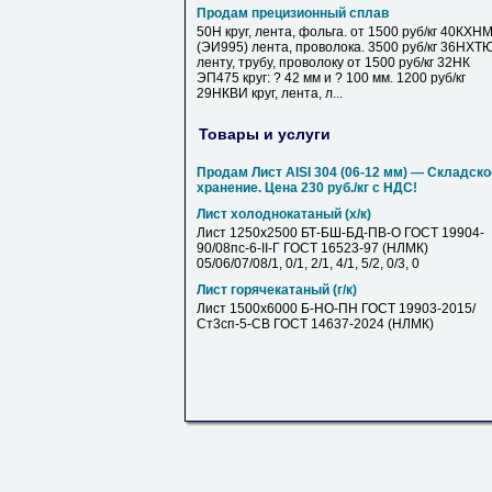
Продам прецизионный сплав
50Н круг, лента, фольга. от 1500 руб/кг 40КХН
(ЭИ995) лента, проволока. 3500 руб/кг 36НХТ
ленту, трубу, проволоку от 1500 руб/кг 32НК
ЭП475 круг: ? 42 мм и ? 100 мм. 1200 руб/кг
29НКВИ круг, лента, л...
Товары и услуги
Продам Лист AISI 304 (06-12 мм) — Складско
хранение. Цена 230 руб./кг с НДС!
Лист холоднокатаный (х/к)
Лист 1250х2500 БТ-БШ-БД-ПВ-О ГОСТ 19904-
90/08пс-6-II-Г ГОСТ 16523-97 (НЛМК)
05/06/07/08/1, 0/1, 2/1, 4/1, 5/2, 0/3, 0
Лист горячекатаный (г/к)
Лист 1500х6000 Б-НО-ПН ГОСТ 19903-2015/
Ст3сп-5-СВ ГОСТ 14637-2024 (НЛМК)