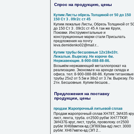
Спрос на продукцию, цены
Купим Листы обрезь Толщиной от 50 до 150
150 Ст 3 . 09г2с ст 45
Купим лежалые Листы, Обрезь Толщиной от 5
до 150 Ст 3 . 09г2с ст 45 А так-же Круги,
Поковки. Инструментальные и
конструкционные марки стали Присылать
предложения на почту
leva.demidenko02@mail.r...
Купим трубы бесшовные 12х18н10т.
Лежалые. Вырезку. Не короче 4м.
Нержавеющие. 8-900-088-88-86.
Возьмём нержавеющий металлопрокат на
реализацию. Экономьте на аренде склада и
офиса. тел: 8-900-088-88-86. Купим титановые
трубы 25х2 от 5.5м и 38х2 от 3.7м. Вырезку. По
2тн. Бесшовные. Купим бесшов...
Предложения на поставку
продукции, цены
продам Жаропрочный литьевой сплав
Продам жаропрочный сплав ХН78Т, ЭИ435 круг
лист, лента, труба. от2500 руб\кг ХН77ТЮР,
ЭИ437Б круг, лист, труба, проволоку. от2500
руб/кг ХН68вмтюк-вд (ЭП693ва-вд) лист. 3000
руб/кг. ХН67мвтю-вд (ЭП 2...