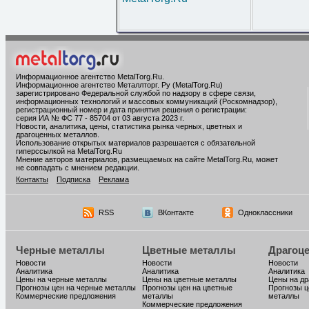
Информационное агентство MetalTorg.Ru
.
Информационное агентство Металлторг. Ру (MetalTorg.Ru)
зарегистрировано Федеральной службой по надзору в сфере связи,
информационных технологий и массовых коммуникаций (Роскомнадзор),
регистрационный номер и дата принятия решения о регистрации:
серия ИА № ФС 77 - 85704 от 03 августа 2023 г.
Новости, аналитика, цены, статистика рынка черных, цветных и
драгоценных металлов.
Использование открытых материалов разрешается с обязательной
гиперссылкой на MetalTorg.Ru
Мнение авторов материалов, размещаемых на сайте MetalTorg.Ru, может
не совпадать с мнением редакции.
Контакты
Подписка
Реклама
RSS
ВКонтакте
Одноклассники
Черные металлы
Цветные металлы
Драгоц
Новости
Новости
Новости
Аналитика
Аналитика
Аналитика
Цены на черные металлы
Цены на цветные металлы
Цены на д
Прогнозы цен на черные металлы
Прогнозы цен на цветные
Прогнозы ц
Коммерческие предложения
металлы
металлы
Коммерческие предложения