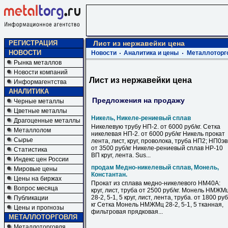
РЕГИСТРАЦИЯ
Лист из нержавейки цена
НОВОСТИ
Новости
Аналитика и цены
Металлоторг
Рынка металлов
Новости компаний
Лист из нержавейки цена
Информагентства
АНАЛИТИКА
Предложения на продажу
Черные металлы
Цветные металлы
Никель, Никеле-рениевый сплав
Драгоценные металлы
Никелевую трубу НП-2. от 6000 руб/кг. Сетка
Металлолом
никелевая НП-2. от 6000 руб/кг Никель прокат
Сырье
лента, лист, круг, проволока, труба НП2; НП0э
от 3500 руб/кг Никеле-рениевый сплав НР-10
Статистика
ВП круг, лента. Sus...
Индекс цен России
продам Медно-никелевый сплав, Монель,
Мировые цены
Константан.
Цены на биржах
Прокат из сплава медно-никелевого НМ40А:
Вопрос месяца
круг, лист, труба от 2500 руб/кг. Монель НМЖМ
28-2, 5-1, 5 круг, лист, лента, труба. от 1800 руб
Публикации
кг Сетка Монель НМЖМц 28-2, 5-1, 5 тканная,
Цены и прогнозы
фильтровая прядковая...
МЕТАЛЛОТОРГОВЛЯ
Металлоторговля